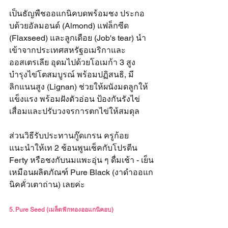
เป็นธัญพืชออแกนิคบดพร้อมชง ประกอ
บด้วยอัลมอนด์ (Almond) แฟล็กซีด 
(Flaxseed) และลูกเดือย (Job's tear) นำ
เข้าจากประเทศสหรัฐอเมริกาและ
ออสเตรเลีย อุดมไปด้วยโอเมก้า 3 สูง 
บำรุงไข่โตสมบูรณ์ พร้อมปฏิสนธิ, มี
ลิกแนนสูง (Lignan) ช่วยให้ผนังมดลูกให้
แข็งแรง พร้อมฝังตัวอ่อน ป้องกันรังไข่
เสื่อมและปรับวงจรการตกไข่ให้สมดุล
ส่วนวิธีรับประทานกู๊ดเกรน ครูก้อย
แนะนำให้เท 2 ช้อนพูนเช็คกับโปรตีน 
Ferty หรือชงกับนมแพะอุ่น ๆ ดื่มเช้า - เย็น
เหมือนผลิตภัณฑ์ Pure Black (งาดำออแก
นิคคั่วเตาถ่าน) เลยค่ะ
5. Pure Seed (เมล็ดฟักทองออแกนิคอบ)