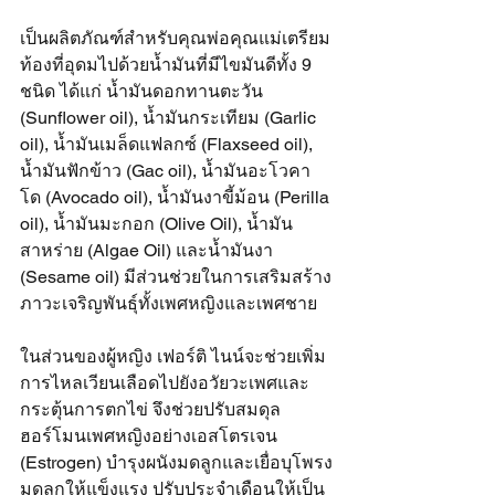
เป็นผลิตภัณฑ์สำหรับคุณพ่อคุณแม่เตรียม
ท้องที่อุดมไปด้วยน้ำมันที่มีไขมันดีทั้ง 9 
ชนิด ได้แก่ น้ำมันดอกทานตะวัน 
(Sunflower oil), น้ำมันกระเทียม (Garlic 
oil), น้ำมันเมล็ดแฟลกซ์ (Flaxseed oil), 
น้ำมันฟักข้าว (Gac oil), น้ำมันอะโวคา
โด (Avocado oil), น้ำมันงาขี้ม้อน (Perilla 
oil), น้ำมันมะกอก (Olive Oil), น้ำมัน
สาหร่าย (Algae Oil) และน้ำมันงา 
(Sesame oil) มีส่วนช่วยในการเสริมสร้าง
ภาวะเจริญพันธุ์ทั้งเพศหญิงและเพศชาย
ในส่วนของผู้หญิง เฟอร์ติ ไนน์จะช่วยเพิ่ม
การไหลเวียนเลือดไปยังอวัยวะเพศและ
กระตุ้นการตกไข่ จึงช่วยปรับสมดุล
ฮอร์โมนเพศหญิงอย่างเอสโตรเจน 
(Estrogen) บำรุงผนังมดลูกและเยื่อบุโพรง
มดลูกให้แข็งแรง ปรับประจำเดือนให้เป็น