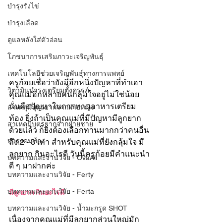
บำรุงรังไข่
บำรุงเลือด
ดูแลหลังใส่ตัวอ่อน
โภชนาการเสริมภาวะเจริญพันธุ์
เทคโนโลยีช่วยเจริญพันธุ์ทางการแพทย์
ครูก้อยเชื่อว่ายังมีอีกหนึ่งปัญหาที่ทำเอา
วิตามินบำรุงเตรียมตั้งครรภ์
คุณแม่อีกหลายคนกลุ้มใจอยู่ไม่ใช่น้อย 
นั่นคือปัญหาในการทานอาหารเตรียม
สาเหตุมีบุตรยากจากฝ่ายหญิง
ท้อง ยิ่งถ้าเป็นคุณแม่ที่มีปัญหามีลูกยาก
สาเหตุมีบุตรยากจากฝ่ายชาย
ด้วยแล้ว ก็ยิ่งต้องเลือกทานมากกว่าคนอื่น
บำรุงคนท้อง
ถึง 2 - 3 เท่า สำหรับคุณแม่ที่ยังกลุ้มใจ มี
ลูกยาก กินอะไรดี วันนี้ครูก้อยมีคำแนะนำ
บทความและงานวิจัย - OvaAll
ดี ๆ มาฝากค่ะ
บทความและงานวิจัย - Ferty
บทความและงานวิจัย - Ferta
มีลูกยาก กินอะไรดี
บทความและงานวิจัย - น้ำมะกรูด SHOT
เนื่องจากคุณแม่ที่มีลูกยากส่วนใหญ่มัก