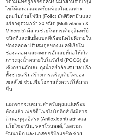
วิตามินที่ครูก้อยคิดค้นขึ้นมาสำหรับบำรุง
ไข่ให้แก่คุณแม่เตรียมท้องโดยเฉพาะ 
อุดมไปด้วยโฟลิก (Folic) มัลติวิตามินและ
แร่ธาตุรวมกว่า 20 ชนิด (Multivitamin & 
Minerals) มีส่วนช่วยในการเติมจุลินทรีย์
ชนิดดีและยับยั้งแบคทีเรียชนิดไม่ดีภายใน
ช่องคลอด ปรับสมดุลของแบคทีเรียใน
ช่องคลอด และลดการอักเสบที่ก่อให้เกิด
ภาวะถุงน้ำหลายใบในรังไข่ (PCOS) อุ้ง
เชิงกรานอักเสบ ถุงน้ำคร่ำอักเสบ ฯลฯ อีก
ทั้งช่วยเสริมสร้างการเจริญเติบโตของ
เซลล์ไข่ ช่วยเพิ่มโอกาสตั้งครรภ์ให้มาก
ขึ้น
นอกจากจะเหมาะสำหรับคุณแม่เตรียม
ท้องแล้ว เฟอร์ตี้ โพรไบโอติกส์ ยังมีสาร
ต้านอนุมูลอิสระ (Antioxidant) อย่างแอ
นโธไซยานิน, ฟลาโวนอยด์, ไฮดรอก
ซินนามิก และแอสคอร์บิกแอซิด ช่วย