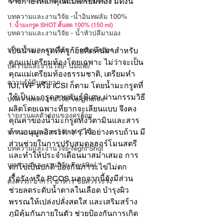
บทความและงานวิจัย - น้ำผึ้งชันโรง
ร่างกายให้แก่คุณแม่เตรียมท้อง มีดังนี้
บทความและงานวิจัย -น้ำอินทผลัม 100%
1. น้ำมะกรูด SHOT คั้นสด 100% (150 ml)
บทความและงานวิจัย - น้ำหัวปลีมามอง
บทความและงานวิจัย - Ferty Coffee
เป็นน้ำมะกรูดที่ครูก้อยคิดค้นมาสำหรับ
คุณแม่เตรียมท้องโดยเฉพาะ ไม่ว่าจะเป็น
บความและงานวิจัย- นมแพะ
คุณแม่เตรียมท้องธรรมชาติ, เตรียมทำ 
ความรู้ผู้มีบุตรยาก
IUI, IVF หรือ ICSI ก็ตาม โดยน้ำมะกรูดที่
ใช้เป็นมะกรูดสายพันธุ์พิเศษ ผ่านกรรมวิธี
บทความและงานวิจัย-Varginaree
ผลิตโดยเฉพาะที่ยากจะเลียนแบบ จึงคง
รายงานผลตัวอ่อนของครูก้อย
คุณค่าของน้ำมะกรูดทั้งวิตามินและสาร
ต้านอนุมูลอิสระต่าง ๆ ไว้อย่างครบถ้วน มี
บทความและงานวิจัย-M Z All
ส่วนช่วยในการปรับสมดุลฮอร์โมนสตรี
บทความและงานวิจัย-Night Shot
และทำให้ประจำเดือนมาสม่ำเสมอ การ
บทความและงานวิจัย-Ferti9oil
ตกไข่เป็นปกติ ป้องกันภาวะไข่ไม่ตก
เรื้อรัง หรือ PCOS นอกจากนี้ยังมีส่วน
ตั้งครรภ์ อาการ อาหาร ข้อควรระวัง
ช่วยลดระดับน้ำตาลในเลือด บำรุงผิว
พรรณให้เปล่งปลั่งสดใส และเสริมสร้าง
ภูมิคุ้มกันภายในตัว ช่วยป้องกันการเกิด