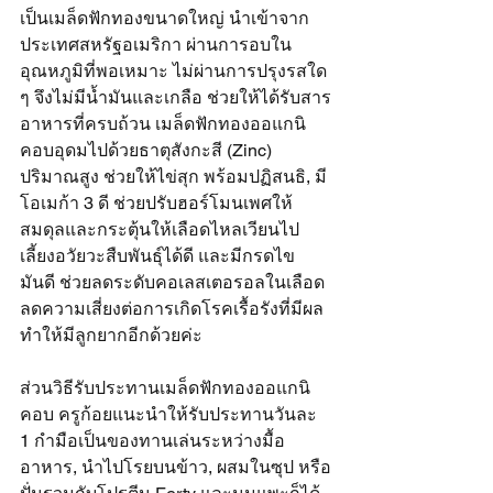
เป็นเมล็ดฟักทองขนาดใหญ่ นำเข้าจาก
ประเทศสหรัฐอเมริกา ผ่านการอบใน
อุณหภูมิที่พอเหมาะ ไม่ผ่านการปรุงรสใด 
ๆ จึงไม่มีน้ำมันและเกลือ ช่วยให้ได้รับสาร
อาหารที่ครบถ้วน เมล็ดฟักทองออแกนิ
คอบอุดมไปด้วยธาตุสังกะสี (Zinc) 
ปริมาณสูง ช่วยให้ไข่สุก พร้อมปฏิสนธิ, มี
โอเมก้า 3 ดี ช่วยปรับฮอร์โมนเพศให้
สมดุลและกระตุ้นให้เลือดไหลเวียนไป
เลี้ยงอวัยวะสืบพันธุ์ได้ดี และมีกรดไข
มันดี ช่วยลดระดับคอเลสเตอรอลในเลือด 
ลดความเสี่ยงต่อการเกิดโรคเรื้อรังที่มีผล
ทำให้มีลูกยากอีกด้วยค่ะ
ส่วนวิธีรับประทานเมล็ดฟักทองออแกนิ
คอบ ครูก้อยแนะนำให้รับประทานวันละ 
1 กำมือเป็นของทานเล่นระหว่างมื้อ
อาหาร, นำไปโรยบนข้าว, ผสมในซุป หรือ