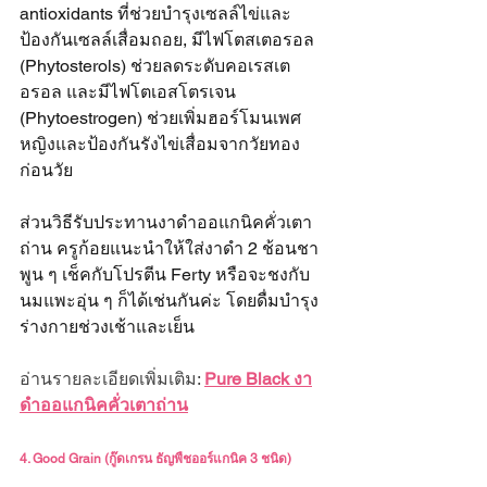
antioxidants ที่ช่วยบำรุงเซลล์ไข่และ
ป้องกันเซลล์เสื่อมถอย, มีไฟโตสเตอรอล 
(Phytosterols) ช่วยลดระดับคอเรสเต
อรอล และมีไฟโตเอสโตรเจน 
(Phytoestrogen) ช่วยเพิ่มฮอร์โมนเพศ
หญิงและป้องกันรังไข่เสื่อมจากวัยทอง
ก่อนวัย
ส่วนวิธีรับประทานงาดำออแกนิคคั่วเตา
ถ่าน ครูก้อยแนะนำให้ใส่งาดำ 2 ช้อนชา
พูน ๆ เช็คกับโปรตีน Ferty หรือจะชงกับ
นมแพะอุ่น ๆ ก็ได้เช่นกันค่ะ โดยดื่มบำรุง
ร่างกายช่วงเช้าและเย็น
อ่านรายละเอียดเพิ่มเติม: 
Pure Black งา
ดำออแกนิคคั่วเตาถ่าน
4. Good Grain (กู๊ดเกรน ธัญพืชออร์แกนิค 3 ชนิด)