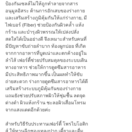
ป้องกันเซลล์ไม่ให้ถูกทำลายจากสาร
อนุมูลอิสระ ต้านการอักเสบของร่างกาย
และเสริมสร้างภูมิคุ้มกันให้แก่ร่างกาย, มี
ไฟเบอร์ (Fiber) ช่วยป้องกันผิวคล้ำ แห้ง
กร้าน และบำรุงผิวพรรณให้เปล่งปลั่ง
สดใสได้เป็นอย่างดี จึงเหมาะสำหรับคนที่
มีปัญหาขับถ่ายลำบาก ท้องผูกบ่อย ที่เกิด
จากกากอาหารที่บูดเน่าและตกค้างอยู่ใน
ลำไส้ เฟอร์ตี้ช่วยปรับสมดุลของระบบเดิน
ทางอาหาร ช่วยให้การดูดซึมสารอาหาร
มีประสิทธิภาพมากขึ้น เป็นผลทำให้ขับ
ถ่ายสะดวก ร่างกายดูดซึมสารอาหารได้ดี 
เสริมสร้างระบบภูมิคุ้มกันของร่างกาย 
แถมยังช่วยปรับสภาพผิวให้ชุ่มชื้น ลดจุด
ด่างดำ ผิวแห้งกร้าน ชะลอผิวเสื่อมโทรม
จากแสงแดดอีกด้วยค่ะ
สำหรับวิธีรับประทานเฟอร์ตี้ โพรไบโอติก
ส์ ให้ทานฉีกซองเทลงปาก เคี้ยวและดื่ม