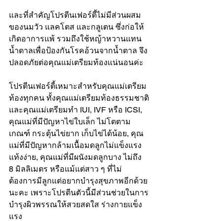
และที่สำคัญโปรตีนเฟอร์ตี้ไม่มีส่วนผสม
ของนมวัว แลคโตส และกลูเตน ซึ่งก่อให้
เกิดอาการแพ้ รวมถึงใช้หญ้าหวานแทน
น้ำตาลเพื่อป้องกันโรคอ้วนจากน้ำตาล จึง
ปลอดภัยต่อคุณแม่เตรียมท้องแน่นอนค่ะ
โปรตีนเฟอร์ตี้เหมาะสำหรับคุณแม่เตรียม
ท้องทุกคน ทั้งคุณแม่เตรียมท้องธรรมชาติ
และคุณแม่เตรียมทำ IUI, IVF หรือ ICSI, 
คุณแม่ที่มีปัญหาไข่ใบเล็ก ไม่โตตาม
เกณฑ์ กระตุ้นไข่ยาก เก็บไข่ได้น้อย, คุณ
แม่ที่มีปัญหากล้ามเนื้อมดลูกไม่แข็งแรง 
แท้งง่าย, คุณแม่ที่มีผนังมดลูกบาง ไม่ถึง 
8 มิลลิเมตร หรือแม้แต่สาว ๆ ที่ไม่
ต้องการมีลูกแต่อยากบำรุงสุขภาพอีกด้วย
นะคะ เพราะโปรตีนตัวนี้มีส่วนช่วยในการ
บำรุงผิวพรรณให้สวยสดใส ร่างกายแข็ง
แรง