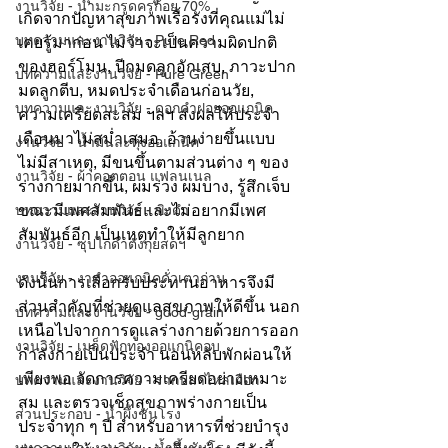
งานวิจัย - น้ำมะกรูดครูก้อย 70%
เกิดจากปัญหาสุขภาพเรื้อรังที่คุณแม่ไม่
บทความและงานวิจัย - Pure Red
เคยรู้มาก่อน ไม่ว่าจะเป็นความผิดปกติ
ของฮอร์โมน, ปีกมดลูกอักเสบ, ภาวะปาก
บทความและงานวิจัย - Pure Green
มดลูกตีบ, หมดประจำเดือนก่อนวัย, 
บทความและงานวิจัย - ดอกคำฝอยออแกนิค
ความเครียดสะสม ฯลฯ ส่งผลให้ประจำ
เดือนมาไม่สม่ำเสมอ, อ้วนง่ายขึ้นแบบ
งานวิจัย - น้ำมันละหุ่งออแกนิค
ไม่มีสาเหตุ, มีขนขึ้นตามส่วนต่าง ๆ ของ
งานวิจัย - ผ้าคอตตอน แฟลนเนล
ร่างกายมากขึ้น, ผมร่วง ผมบาง, รู้สึกเจ็บ
ขณะมีเพศสัมพันธ์และไม่อยากมีเพศ
บทความและงานวิจัย - ขิงดำ
สัมพันธ์อีก เป็นเหตุทำให้มีลูกยาก
งานวิจัย - ซุปไก่ดำตังกุยสดฯ
งานวิจัย - งาดำออแกนิคคั่วเตาถ่าน
ดังนั้นการเลือกรับประทานอาหารจึงมี
ส่วนสำคัญที่ช่วยดูแลสุขภาพให้ดีขึ้น นอก
บทความและงานวิจัย - good-grain
เหนือไปจากการดูแลร่างกายด้วยการออก
งานวิจัย - เมล็ดฟักทองออแกนิคอบ
กำลังกายเป็นประจำ นอนหลับพักผ่อนให้
เพียงพอ จัดการความเครียดอย่างเหมาะ
บทความและงานวิจัย - รากปลาไหลเผือก
สม และตรวจเช็กสุขภาพร่างกายเป็น
ส่วนประกอบ - น้ำผึ้งชันโรง
ประจำทุก ๆ ปี สำหรับอาหารที่ช่วยบำรุง