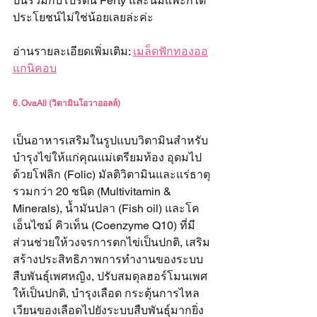
ปั่นรวมกับโปรตีน Ferty และนมแพะก็ได้
ประโยชน์ไม่ใช่น้อยเลยล่ะค่ะ
อ่านรายละเอียดเพิ่มเติม: 
เมล็ดฟักทองออ
แกนิคอบ
6. OvaAll (วิตามินโอวาออลล์)
เป็นอาหารเสริมในรูปแบบวิตามินสำหรับ
บำรุงไข่ให้แก่คุณแม่เตรียมท้อง อุดมไป
ด้วยโฟลิก (Folic) มัลติวิตามินและแร่ธาตุ
รวมกว่า 20 ชนิด (Multivitamin & 
Minerals), น้ำมันปลา (Fish oil) และโค
เอ็นไซม์ คิวเท็น (Coenzyme Q10) ที่มี
ส่วนช่วยให้วงจรการตกไข่เป็นปกติ, เสริม
สร้างประสิทธิภาพการทำงานของระบบ
สืบพันธุ์เพศหญิง, ปรับสมดุลฮอร์โมนเพศ
ให้เป็นปกติ, บำรุงเลือด กระตุ้นการไหล
เวียนของเลือดไปยังระบบสืบพันธุ์มากยิ่ง