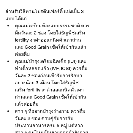
สำหรับวิธีทานโปรตีนเฟอร์ตี้ แบ่งเป็น 3 
แบบ ได้แก่ 
คุณแม่เตรียมท้องแบบธรรมชาติ ควร
ดื่มวันละ 2 ซอง โดยใส่ธัญพืชเสริม 
fertility งาดำออแกนิคคั่วเตาถ่าน
และ Good Grain เช๊คให้เข้ากันแล้ว
ค่อยดื่ม
คุณแม่บำรุงเตรียมฉีดเชื้อ (IUI) และ
ทำเด็กหลอดแก้ว (IVF, ICSI) ควรดื่ม
วันละ 2 ซองก่อนเข้ารับการรักษา
อย่างน้อย 3 เดือน โดยใส่ธัญพืช
เสริม fertility งาดำออแกนิคคั่วเตา
ถ่านและ Good Grain เช๊คให้เข้ากัน
แล้วค่อยดื่ม
สาว ๆ ที่อยากบำรุงร่างกาย ควรดื่ม
วันละ 2 ซอง ควบคู่กับการรับ
ประทานอาหารครบ 5 หมู่ แต่หาก
สาว ๆ คนไหนเป็นสายออกกำลังกาย 