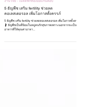
งานวิจัย - เมล็ดฟักทองออแกนิคอบ
5 ธัญพืช เสริม fertility ช่วยลด
คอเลสเตอรอล เพิ่มโอกาสตั้งครรภ์
5 ธัญพืช เสริม fertility ช่วยลดคอเลสเตอรอล เพิ่มโอกาสตั้งครรภ์
🤰 ธัญพืชเป็นที่นิยมในหมู่คนรักสุขภาพเพราะนอกจากจะเป็น
อาหารที่ให้คุณค่าอาหา...