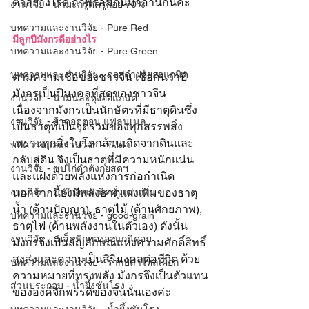
ตัวอย่างไรดี ถ้าพร้อมกันมาอ่านกันค่ะ
งานวิจัย - น้ำมะกรูดครูก้อย 70%
บทความและงานวิจัย - Pure Red
มีลูกปีมังกรดีอย่างไร
บทความและงานวิจัย - Pure Green
บทความและงานวิจัย - ดอกคำฝอยออแกนิค
ตามความเชื่อของชาวจีน เชื่อกันว่าปี
มังกรเป็นปีมงคลที่สุดของชาวจีน 
งานวิจัย - น้ำมันละหุ่งออแกนิค
เนื่องจากมังกรเป็นนักษัตรที่มีธาตุดินซึ่ง
งานวิจัย - ผ้าคอตตอน แฟลนเนล
เป็นธาตุที่เป็นจุดรวมของทุกสรรพสิ่ง 
เพราะทุกสิ่งในโลกล้วนเกิดจากดินและ
บทความและงานวิจัย - ขิงดำ
กลับสู่ดิน จึงเป็นธาตุที่มีความหนักแน่น
งานวิจัย - ซุปไก่ดำตังกุยสดฯ
และแฝงด้วยพลังแห่งการก่อกำเนิด 
งานวิจัย - งาดำออแกนิคคั่วเตาถ่าน
นอกจากนี้ยังมีพลังธาตุแฝงเพิ่มของธาตุ
น้ำ (ด้านปัญญา), ธาตุไม้ (ด้านศักยภาพ), 
บทความและงานวิจัย - good-grain
ธาตุไฟ (ด้านพลังงานในตัวเอง) ดังนั้น
งานวิจัย - เมล็ดฟักทองออแกนิคอบ
มังกรจึงเป็นสัญลักษณ์แห่งความศักดิ์สิทธิ์
สูงส่งและความเป็นสิริมงคลต่อชีวิต ด้วย
บทความและงานวิจัย - รากปลาไหลเผือก
ความหมายที่ทรงพลัง มังกรจึงเป็นตัวแทน
ส่วนประกอบ - น้ำผึ้งชันโรง
ขององค์จักพรรดิของจีนนั่นเองค่ะ