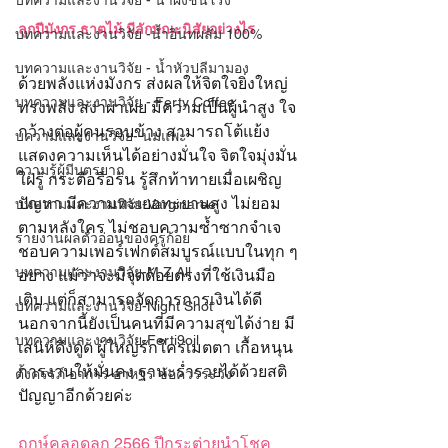
บทความและงานวิจัย - น้ำผึ้งชันโรง
ลูกปีมังกร ธาตุไม้ มีลักษณะนิสัยอย่างไร
บทความและงานวิจัย -น้ำอินทผลัม 100%
บทความและงานวิจัย - น้ำหัวปลีมามอง
ด้วยพลังแห่งมังกร ส่งผลให้จิตใจยิ่งใหญ่ 
บทความและงานวิจัย - Ferty Coffee
ทรงพลัง สง่าผ่าเผย มีความเป็นผู้นำสูง ใจ
กว้างต่อผู้คนรอบข้าง สามารถโต้แย้ง
บความและงานวิจัย- นมแพะ
แสดงความเห็นได้อย่างมั่นใจ จิตใจมุ่งมั่น 
ความรู้ผู้มีบุตรยาก
ใฝ่รู้ กระตือรือร้น รู้สึกท้าทายเมื่อเผชิญ
ปัญหา มีความทะเยอทะยานสูง ไม่ยอม
บทความและงานวิจัย-Varginaree
ตามหลังใคร ไม่ชอบความซ้ำซากจำเจ 
รายงานผลตัวอ่อนของครูก้อย
ชอบความเพอร์เฟกต์สมบูรณ์แบบในทุก ๆ 
บทความและงานวิจัย-M Z All
อย่าง แม้ว่าจะมีจุดด้อยตรงที่ใช้เงินมือ
เติบ แต่ก็สามารถจัดการการเงินได้ดี 
บทความและงานวิจัย-Night Shot
นอกจากนี้ยังเป็นคนที่มีความสุขได้ง่าย มี
บทความและงานวิจัย-Ferti9oil
เสน่ห์ดึงดูด ผู้ใหญ่รักใคร่เมตตา เกื้อหนุน
การงานให้มั่นคง ฐานะร่ำรวยได้ด้วยสติ
ตั้งครรภ์ อาการ อาหาร ข้อควรระวัง
ปัญญาอีกด้วยค่ะ
ฤกษ์คลอดลูก 2566 ปีกระต่ายนำโชค 