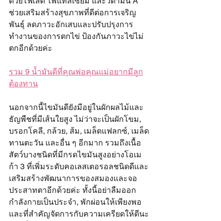
ด้วยโฟเลต โพแทสเซียม และวิตามิน A 
ช่วยเสริมสร้างสุขภาพที่ดีต่อการเจริญ
พันธุ์ ลดภาวะอักเสบและปรับปรุงการ
ทำงานของการตกไข่ ป้องกันภาวะไข่ไม่
ตกอีกด้วยค่ะ
รวม 9 น้ำมันดีที่คุณพ่อคุณแม่อยากมีลูก
ต้องทาน
นอกจากนี้ไขมันดียังมีอยู่ในผักผลไม้และ
ธัญพืชที่มีเส้นใยสูง ไม่ว่าจะเป็นผักโขม, 
บรอกโคลี, กล้วย, ส้ม, เมล็ดแฟลกซ์, เมล็ด
ทานตะวัน และอื่น ๆ อีกมาก รวมถึงเนื้อ
สัตว์บางชนิดที่มีกรดไขมันสูงอย่างโอเม
ก้า 3 ที่เพิ่มระดับคอเลสเตอรอลชนิดดีและ
เสริมสร้างพัฒนาการของสมองและจอ
ประสาทตาอีกด้วยค่ะ ทั้งนี้อย่าลืมออก
กำลังกายเป็นประจำ, พักผ่อนให้เพียงพอ 
และที่สำคัญจัดการกับความเครียดให้ดีนะ