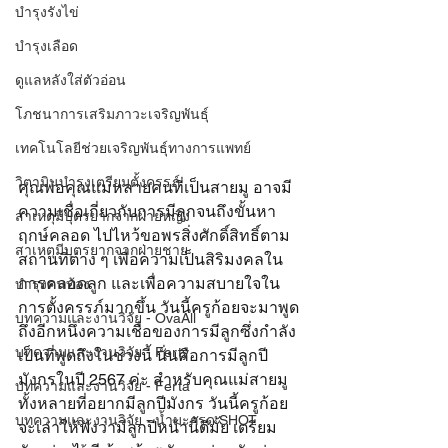
บำรุงรังไข่
บำรุงเลือด
ดูแลหลังใส่ตัวอ่อน
โภชนาการเสริมภาวะเจริญพันธุ์
เทคโนโลยีช่วยเจริญพันธุ์ทางการแพทย์
วิตามินบำรุงเตรียมตั้งครรภ์
คุณพ่อคุณแม่หลายคนที่เป็นสายมู อาจมี
ความเชื่อเกี่ยวกับการมีลูกจนถึงขั้นหา
สาเหตุมีบุตรยากจากฝ่ายหญิง
ฤกษ์คลอด ไปไหว้ขอพรสิ่งศักดิ์สิทธิ์ตาม
สาเหตุมีบุตรยากจากฝ่ายชาย
สถานที่ต่าง ๆ เพื่อความเป็นสิริมงคลใน
การคลอดลูก และเพื่อความสบายใจใน
บำรุงคนท้อง
การตั้งครรภ์มากขึ้น วันนี้ครูก้อยจะมาพูด
บทความและงานวิจัย - OvaAll
ถึงอีกหนึ่งความเชื่อของการมีลูกซึ่งกำลัง
บทความและงานวิจัย - Ferty
เป็นที่พูดถึงในช่วงนี้ นั่นคือการมีลูกปี
มังกรในปี 2567 ค่ะ สำหรับคุณแม่สายมู
บทความและงานวิจัย - Ferta
ทั้งหลายที่อยากมีลูกปีมังกร วันนี้ครูก้อย
บทความและงานวิจัย - น้ำมะกรูด SHOT
จะเล่าให้ฟังว่ามีลูกปีหน้านี้ดีมั้ย เตรียม