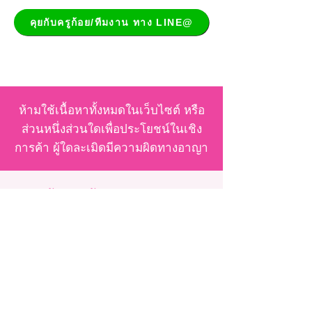
คุยกับครูก้อย/ทีมงาน ทาง LINE@
ห้ามใช้เนื้อหาทั้งหมดในเว็บไซต์ หรือ
ส่วนหนึ่งส่วนใดเพื่อประโยชน์ในเชิง
การค้า ผู้ใดละเมิดมีความผิดทางอาญา
รู้จักครูก้อย
จากใจครูก้อย
ประวัติครูก้อย
ภารกิจพิชิตเบบี๋ ICSI คนที่ 2
รวมคัมภีร์ครูก้อย