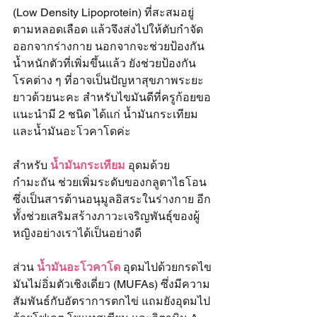
(Low Density Lipoprotein) ที่สะสมอยู่
ตามหลอดเลือด แล้วจึงส่งไปให้ตับกำจัด
ออกจากร่างกาย นอกจากจะช่วยป้องกัน
น้ำหนักตัวที่เพิ่มขึ้นแล้ว ยังช่วยป้องกัน
โรคต่าง ๆ ที่อาจเป็นปัญหาสุขภาพระยะ
ยาวด้วยนะคะ สำหรับไขมันดีที่ครูก้อยขอ
แนะนำมี 2 ชนิด ได้แก่ น้ำมันกระเทียม
และน้ำมันอะโวคาโดค่ะ 
สำหรับ
 น้ำมันกระเทียม
อุดมด้วย
กำมะถัน ช่วยเพิ่มระดับของกลูตาไธโอน 
ซึ่งเป็นสารต้านอนุมูลอิสระในร่างกาย อีก
ทั้งช่วยเสริมสร้างภาวะเจริญพันธุ์ของผู้
หญิงอย่างเราได้เป็นอย่างดี
ส่วน 
น้ำมันอะโวคาโด
 อุดมไปด้วยกรดไข
มันไม่อิ่มตัวเชิงเดี่ยว (MUFAs) ซึ่งมีความ
สัมพันธ์กับอัตราการตกไข่ แถมยังอุดมไป