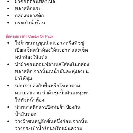
ผ้าคอตตอนฟลาเนล
พลาสติกแรป
กล่องพลาสติก
กระเป๋าน้ำร้อน
ขั้นตอนการทำ Castor Oil Pack
ใช้ผ้าขนหนูชุบน้ำสะอาดหรือทิชชู่
เปียกเช็ดหน้าท้องให้สะอาด และเช็ด
หน้าท้องให้แห้ง
นำผ้าคอนตอนฟลาเนลใส่ลงในกล่อง
พลาสติก จากนั้นเทน้ำมันละหุ่งลงบน
ผ้าให้ชุ่ม
นอนราบลงกับพื้นหรือโซฟาตาม
ความสะดวก นำผ้าชุ่มน้ำมันละหุ่งทา
ให้ทั่วหน้าท้อง
นำพลาสติกแรปปิดทับผ้า ป้องกัน
น้ำมันหยด
วางผ้าขนหนูอีกชั้นหนึ่งก่อน จากนั้น
วางกระเป๋าน้ำร้อนหรือแผ่นความ