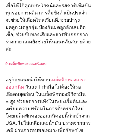
เพื่อให้ได้คุณประโยชน์และรสชาติเข้มข้น
ทุกรอบการผลิต การดื่มขิงดำเป็นประจำ
จะช่วยให้เลือดไหลเวียนดี, ช่วยบำรุง
มดลูก มดลูกอุ่น ป้องกันมดลูกอักเสบติด
เชื้อ, ช่วยขับของเสียและสารพิษออกจาก
ร่างกาย แถมยังช่วยให้นอนหลับสบายด้วย
ค่ะ
9. เมล็ดฟักทองออแกนิคอบ
ครูก้อยแนะนำให้ทาน
เมล็ดฟักทองเกรด
ออแกนิค
 วันละ 1 กำมือ ไม่ต้องให้รอ
เลือดหยุดก่อน ในเมล็ดฟักทองมีวิตามิน 
E สูง ช่วยลดการแท้งในระยะเริ่มต้นและ
เตรียมความพร้อมในการตั้งครรภ์ใหม่ 
โดยเมล็ดฟักทองออแกนิคอบนี้นำเข้าจาก 
USA, ไม่ใส่เกลือและน้ำมัน ปราศจากสาร
เคมี ผ่านการอบพอเหมาะเพื่อรักษาไข