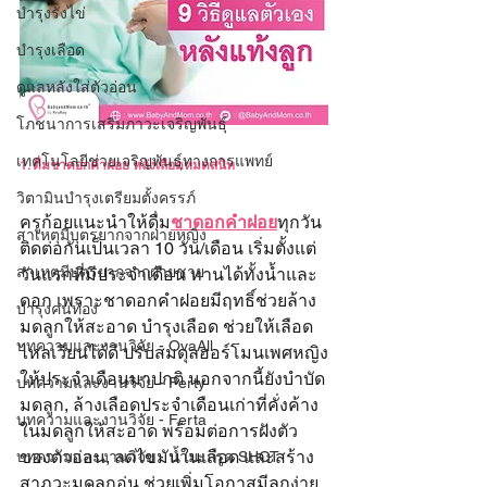
บำรุงรังไข่
บำรุงเลือด
ดูแลหลังใส่ตัวอ่อน
โภชนาการเสริมภาวะเจริญพันธุ์
เทคโนโลยีช่วยเจริญพันธุ์ทางการแพทย์
1. ดื่มชาดอกคำฝอย หลังเลือดหมดสนิท
วิตามินบำรุงเตรียมตั้งครรภ์
ครูก้อยแนะนำให้ดื่ม
ชาดอกคำฝอย
ทุกวัน
สาเหตุมีบุตรยากจากฝ่ายหญิง
ติดต่อกันเป็นเวลา 10 วัน/เดือน เริ่มตั้งแต่
สาเหตุมีบุตรยากจากฝ่ายชาย
วันแรกที่มีประจำเดือน ทานได้ทั้งน้ำและ
ดอก เพราะชาดอกคำฝอยมีฤทธิ์ช่วยล้าง
บำรุงคนท้อง
มดลูกให้สะอาด บำรุงเลือด ช่วยให้เลือด
บทความและงานวิจัย - OvaAll
ไหลเวียนได้ดี ปรับสมดุลฮอร์โมนเพศหญิง
ให้ประจำเดือนมาปกติ นอกจากนี้ยังบำบัด
บทความและงานวิจัย - Ferty
มดลูก, ล้างเลือดประจำเดือนเก่าที่คั่งค้าง
บทความและงานวิจัย - Ferta
ในมดลูกให้สะอาด พร้อมต่อการฝังตัว
ของตัวอ่อน, ลดไขมันในเลือด และสร้าง
บทความและงานวิจัย - น้ำมะกรูด SHOT
สาภวะมดลูกอุ่น ช่วยเพิ่มโอกาสมีลูกง่าย