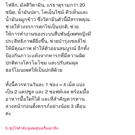
โฟลิก, มัลติวิตามิน, แร่ธาตุรวมกว่า 20 
ชนิด, น้ำมันปลา, โคเอ็นไซม์ คิวเท็นและ
น้ำมันจมูกข้าว ซึ่งวิตามินตัวนี้มีสรรพคุณ
ช่วยให้วงจรการตกไข่เป็นปกติ, ช่วย
ให้การทำงานของระบบสืบพันธุ์เพศหญิงมี
ประสิทธิภาพดียิ่งขึ้น, ช่วยบำรุงเซลล์ไข่
ให้มีคุณภาพ ทำให้ตัวอ่อนสมบูรณ์ อีกทั้ง
ป้องกันภาวะแท้งจากทารกที่มีความผิด
ปกติทางโครโมโซม และปรับสมดุล
ฮอร์โมนเพศให้เป็นปกติด้วย 
ทั้งนี้ควรทานวันละ 1 ซอง = 4 เม็ด แบ่ง
เป็น 2 แคปซูล และ 2 ซอฟท์เจล พร้อมมื้อ
อาหารมื้อใดก็ได้ และที่สำคัญควรทาน
ล่วงหน้าก่อนตั้งครรภ์อย่างน้อย 3 เดือน
ค่ะ
6. ซุปไก่ดำตังกุยสดตุ๋นเครื่องยาจีน