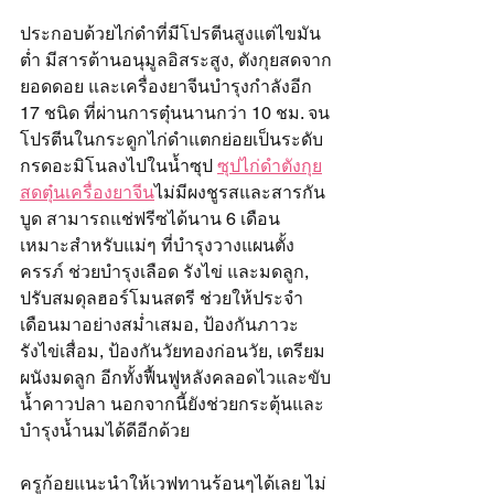
ประกอบด้วยไก่ดำที่มีโปรตีนสูงแต่ไขมัน
ต่ำ มีสารต้านอนุมูลอิสระสูง, ตังกุยสดจาก
ยอดดอย และเครื่องยาจีนบำรุงกำลังอีก 
17 ชนิด ที่ผ่านการตุ๋นนานกว่า 10 ชม. จน
โปรตีนในกระดูกไก่ดำแตกย่อยเป็นระดับ
กรดอะมิโนลงไปในน้ำซุป 
ซุปไก่ดำตังกุย
สดตุ๋นเครื่องยาจีน
ไม่มีผงชูรสและสารกัน
บูด สามารถแช่ฟรีซได้นาน 6 เดือน 
เหมาะสำหรับแม่ๆ ที่บำรุงวางแผนตั้ง
ครรภ์ ช่วยบำรุงเลือด รังไข่ และมดลูก, 
ปรับสมดุลฮอร์โมนสตรี ช่วยให้ประจำ
เดือนมาอย่างสม่ำเสมอ, ป้องกันภาวะ
รังไข่เสื่อม, ป้องกันวัยทองก่อนวัย, เตรียม
ผนังมดลูก อีกทั้งฟื้นฟูหลังคลอดไวและขับ
น้ำคาวปลา นอกจากนี้ยังช่วยกระตุ้นและ
บำรุงน้ำนมได้ดีอีกด้วย 
ครูก้อยแนะนำให้เวฟทานร้อนๆได้เลย ไม่