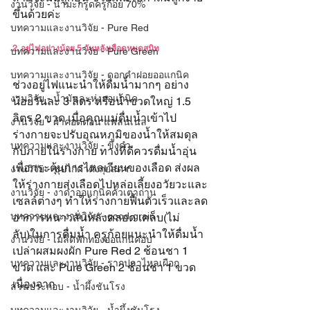
งานวิจัย - น้ำมะกรูดครูก้อย 70%
ขึ้นด้วยค่ะ
บทความและงานวิจัย - Pure Red
2. อยู่ไฟอย่างน้อย 5 วันหลังเลือดหมดสนิท
บทความและงานวิจัย - Pure Green
บทความและงานวิจัย - ดอกคำฝอยออแกนิค
ช่วงอยู่ไฟแนะนำให้ดื่มน้ำมากๆ อย่าง
งานวิจัย - น้ำมันละหุ่งออแกนิค
น้อยวันละ 3 ลิตร หรือน้ำขวดใหญ่ 1.5 
ลิตร 2 ขวด เมื่อคุณแม่ดื่มน้ำเข้าไป 
งานวิจัย - ผ้าคอตตอน แฟลนเนล
ร่างกายจะปรับอุณหภูมิของน้ำให้สมดุล
บทความและงานวิจัย - ขิงดำ
กับภายในร่างกาย ทางที่ดีควรดื่มน้ำอุ่น
เพื่อกระตุ้นการไหลเวียนของเลือด ส่งผล
งานวิจัย - ซุปไก่ดำตังกุยสดฯ
ให้ร่างกายส่งเลือดไปหล่อเลี้ยงอวัยวะและ
งานวิจัย - งาดำออแกนิคคั่วเตาถ่าน
เซลล์ต่างๆ ทำให้ร่างกายฟื้นตัวเร็วและลด
บทความและงานวิจัย - good-grain
อาการหนาวสั่นหลังคลอด เคล็บ(ไม่
ลับ)ในการดื่มน้ำ ครูก้อยแนะนำให้ดื่มน้ำ
งานวิจัย - เมล็ดฟักทองออแกนิคอบ
เปล่าผสมผงผัก Pure Red 2 ช้อนชา 1 
บทความและงานวิจัย - รากปลาไหลเผือก
ขวด และ Pure Green 2 ช้อนชา 1 ขวด 
เนื่องจาก
ส่วนประกอบ - น้ำผึ้งชันโรง