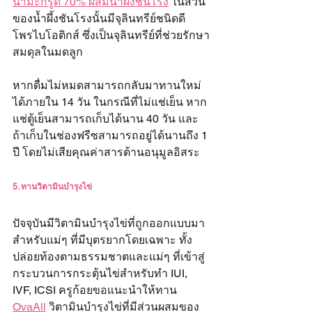
น้ำมะกรูด 70% ผสมน้ำผึ้งชันโรง
 ในส่วน
ของน้ำผึ้งชันโรงนั้นมีจุลินทรีย์ชนิดดี
โพรไบโอติกส์ ซึ่งเป็นจุลินทรีย์ที่ช่วยรักษา
สมดุลในมดลูก 
หากดื่มไม่หมดสามารถกลับมาทานใหม่
ได้ภายใน 14 วัน ในกรณีที่ไม่แช่เย็น หาก
แช่ตู้เย็นสามารถเก็บได้นาน 40 วัน และ
ถ้าเก็บในช่องฟรีซสามารถอยู่ได้นานถึง 1 
ปี โดยไม่เสียคุณค่าสารต้านอนุมูลอิสระ
5. ทานวิตามินบำรุงไข่
ปัจจุบันมีวิตามินบำรุงไข่ที่ถูกออกแบบมา
สำหรับแม่ๆ ที่มีบุตรยากโดยเฉพาะ ทั้ง
ปล่อยท้องตามธรรมชาตและแม่ๆ ที่เข้าสู่
กระบวนการกระตุ้นไข่สำหรับทำ IUI, 
IVF, ICSI ครูก้อยขอแนะนำให้ทาน 
OvaAll
 วิตามินบำรุงไข่ที่มีส่วนผสมของ