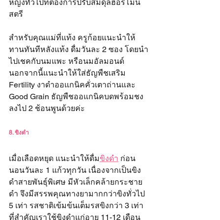
หญิงทั่วไปที่ต้องการปรับสมดุลฮอร์โมน
สตรี 
สำหรับคุณแม่ที่แท้ง ครูก้อยแนะนำให้
ทานทันทีหลังแท้ง ดื่มวันละ 2 ซอง โดยนำ
ไปเชคกับนมแพะ หรือนมอัลมอนด์ 
นอกจากนี้แนะนำให้ใส่ธัญพืชเสริม 
Fertility งาดำออแกนิคคั่วเตาถ่านและ 
Good Grain ธัญพืชออแกนิคบดพร้อมชง 
ลงไป 2 ช้อนพูนด้วยค่ะ
8. ขิงดำ
เมื่อเลือดหยุด แนะนำให้ดื่ม
ขิงดำ
 ก่อน
นอนวันละ 1 แก้วทุกวัน เนื่องจากเป็นขิง
ดำสายพันธุ์พิเศษ มีหัวเล็กคล้ายกระชาย
ดำ จึงมีสรรพคุณทางยามากกว่าขิงทั่วไป 
5 เท่า รสชาติเข้มข้นเต็มรสขิงกว่า 3 เท่า 
ที่สำคัญเราใช้ขิงดำแก่อายุ 11-12 เดือน 