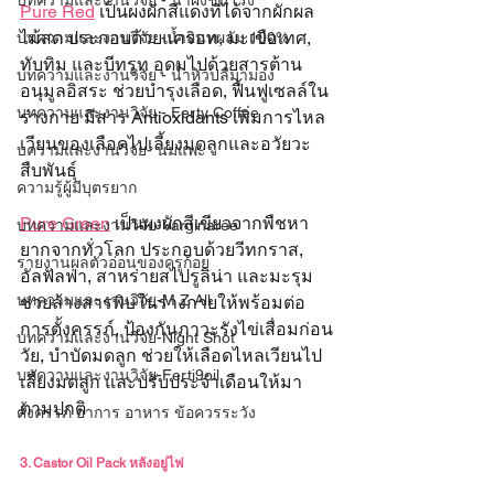
บทความและงานวิจัย - น้ำผึ้งชันโรง
Pure Red
 เป็นผงผักสีแดงที่ได้จากผักผล
ไม้สด ประกอบด้วยแครอท, มะเขือเทศ, 
บทความและงานวิจัย -น้ำอินทผลัม 100%
ทับทิม และบีทรูท อุดมไปด้วยสารต้าน
บทความและงานวิจัย - น้ำหัวปลีมามอง
อนุมูลอิสระ ช่วยบำรุงเลือด, ฟื้นฟูเซลล์ใน
บทความและงานวิจัย - Ferty Coffee
ร่างกาย มีสาร Antioxidants เพิ่มการไหล
เวียนของเลือดไปเลี้ยงมดลูกและอวัยวะ
บความและงานวิจัย- นมแพะ
สืบพันธุ์
ความรู้ผู้มีบุตรยาก
Pure Green
 เป็นผงผักสีเขียวจากพืชหา
บทความและงานวิจัย-Varginaree
ยากจากทั่วโลก ประกอบด้วยวีทกราส, 
รายงานผลตัวอ่อนของครูก้อย
อัลฟัลฟ่า, สาหร่ายสไปรูลิน่า และมะรุม 
บทความและงานวิจัย-M Z All
ช่วยล้างสารพิษในร่างกายให้พร้อมต่อ
การตั้งครรภ์, ป้องกันภาวะรังไข่เสื่อมก่อน
บทความและงานวิจัย-Night Shot
วัย, บำบัดมดลูก ช่วยให้เลือดไหลเวียนไป
บทความและงานวิจัย-Ferti9oil
เลี้ยงมดลูก และปรับประจำเดือนให้มา
ตามปกติ
ตั้งครรภ์ อาการ อาหาร ข้อควรระวัง
3. Castor Oil Pack หลังอยู่ไฟ