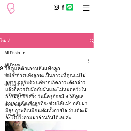
โพสต์
All Posts
All Posts
9 วิธีดูแลตัวเองหลังแท้งลูก
บำรุงไข่
แม้ว่าการแท้งลูกจะเป็นภาวะที่คุณแม่ไม่
อยากเจอกับตัว แต่หากเกิดภาวะดังกล่าว
บำรุงสเปิร์ม
แล้วก็ควรรับมือกับมันและไม่หมดหวังใน
เตรียมผนังมดลูก
การมีลูกอีกครั้ง วันนี้ครูก้อยมี 9 วิธีดูแล
ตัวเองหลังแท้งลูกที่จะช่วยให้แม่ๆ กลับมา
ปรับสมดุลฮอร์โมน
มีสุขภาพดีเหมือนเดิมทั้งกายใจ ว่าแต่จะมี
การตกไข่
อะไรบ้างตามมาอ่านกันได้เลยค่ะ
ประจำเดือน