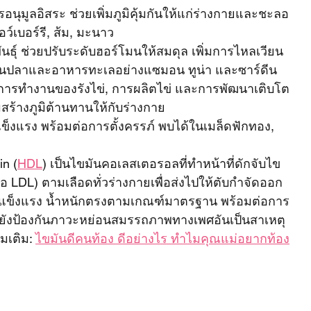
อนุมูลอิสระ ช่วยเพิ่มภูมิคุ้มกันให้แก่ร่างกายและชะลอ
์เบอร์รี, ส้ม, มะนาว
พันธุ์ ช่วยปรับระดับฮอร์โมนให้สมดุล เพิ่มการไหลเวียน
ด้ในปลาและอาหารทะเลอย่างแซมอน ทูน่า และซาร์ดีน
งการทำงานของรังไข่, การผลิตไข่ และการพัฒนาเติบโต
มสร้างภูมิต้านทานให้กับร่างกาย
แข็งแรง พร้อมต่อการตั้งครรภ์ พบได้ในเมล็ดฟักทอง, 
in (
HDL
) เป็นไขมันคอเลสเตอรอลที่ทำหน้าที่ดักจับไข
ือ LDL) ตามเลือดทั่วร่างกายเพื่อส่งไปให้ตับกำจัดออก
ยแข็งแรง น้ำหนักตรงตามเกณฑ์มาตรฐาน พร้อมต่อการ
กนี้ยังป้องกันภาวะหย่อนสมรรถภาพทางเพศอันเป็นสาเหตุ
มเติม: 
ไขมันดีคนท้อง ดีอย่างไร ทำไมคุณแม่อยากท้อง