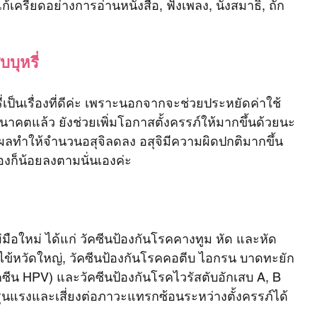
้เครียดอย่างการอ่านหนังสือ, ฟังเพลง, นั่งสมาธิ, ถัก
บุหรี่
เป็นเรื่องที่ดีค่ะ เพราะนอกจากจะช่วยประหยัดค่าใช้
นอนาคตแล้ว ยังช่วยเพิ่มโอกาสตั้งครรภ์ให้มากขึ้นด้วยนะ
ีผลทำให้จำนวนอสุจิลดลง อสุจิมีความผิดปกติมากขึ้น 
้องก็น้อยลงตามนั่นเองค่ะ
มือใหม่ ได้แก่ วัคซีนป้องกันโรคคางทูม หัด และหัด
คไข้หวัดใหญ่, วัคซีนป้องกันโรคคอตีบ ไอกรน บาดทะยัก 
ัคซีน HPV) และวัคซีนป้องกันโรคไวรัสตับอักเสบ A, B 
ื้อรุนแรงและเสี่ยงต่อภาวะแทรกซ้อนระหว่างตั้งครรภ์ได้