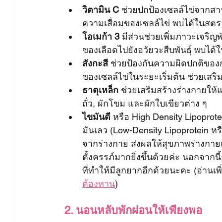
วิตามิน C
 ช่วยปกป้องเซลล์ไข่จากสาร
ความเสื่อมของเซลล์ไข่ พบได้ในสตรอว
โอเมก้า 3
 มีส่วนช่วยเพิ่มภาวะเจริญ
ของเลือดไปยังอวัยวะสืบพันธุ์ พบไ
สังกะสี
 ช่วยป้องกันความผิดปกติขอ
ของเซลล์ไข่ในระยะเริ่มต้น ช่วยเสริ
ธาตุเหล็ก
 ช่วยเสริมสร้างร่างกายให้
ถั่ว, ผักโขม และผักใบเขียวต่าง ๆ
ไขมันดี
 หรือ High Density Lipoprote
มันเลว (Low-Density Lipoprotein หร
จากร่างกาย ส่งผลให้สุขภาพร่างกา
ตั้งครรภ์มากยิ่งขึ้นด้วยค่ะ นอกจา
ที่ทำให้มีลูกยากอีกด้วยนะคะ (อ่านเพิ่
ต้องทาน
)
2. นอนหลับพักผ่อนให้เพียงพอ