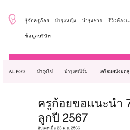
BabyAndMom.co.th
รู้จักครูก้อย
บำรุงหญิง
บำรุงชาย
รีวิวท้องแ
ข้อมูลบริษัท
All Posts
บำรุงไข่
บำรุงสเปิร์ม
เตรียมผนังมดล
บำรุงรังไข่
บำรุงเลือด
ดูแลหลังใส่ตัวอ่อน
ครูก้อยขอแนะนำ 7 
ลูกปี 2567
เทคโนโลยีช่วยเจริญพันธุ์ทางการแพทย์
วิตามินบำ
อัปเดตเมื่อ
23 พ.ย. 2566