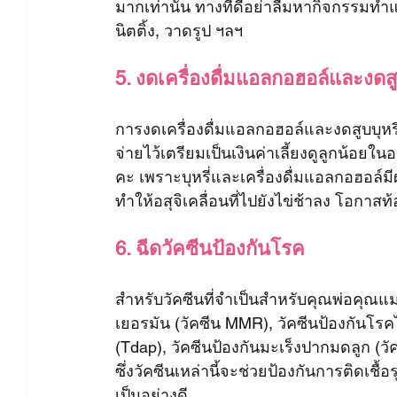
มากเท่านั้น ทางที่ดีอย่าลืมหากิจกรรมทำแก
นิตติ้ง, วาดรูป ฯลฯ
5. งดเครื่องดื่มแอลกอฮอล์และงดสูบ
การงดเครื่องดื่มแอลกอฮอล์และงดสูบบุหรี่
จ่ายไว้เตรียมเป็นเงินค่าเลี้ยงดูลูกน้อยใ
คะ เพราะบุหรี่และเครื่องดื่มแอลกอฮอล์ม
ทำให้อสุจิเคลื่อนที่ไปยังไข่ช้าลง โอกาสท
6. ฉีดวัคซีนป้องกันโรค
สำหรับวัคซีนที่จำเป็นสำหรับคุณพ่อคุณแม่
เยอรมัน (วัคซีน MMR), วัคซีนป้องกันโร
(Tdap), วัคซีนป้องกันมะเร็งปากมดลูก (ว
ซึ่งวัคซีนเหล่านี้จะช่วยป้องกันการติดเช
เป็นอย่างดี