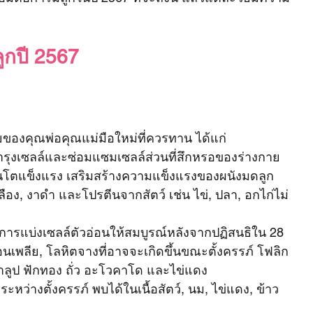
ลูกปี 2567
ของคุณพ่อคุณแม่มือใหม่ที่ควรทาน ได้แก่
ำรุงเซลล์และซ่อมแซมเซลล์ส่วนที่สึกหรอของร่างกาย 
้วนโตแข็งแรง เสริมสร้างความแข็งแรงของผนังมดลูก 
หลือง, งาดำ และโปรตีนจากสัตว์ เช่น ไข่, ปลา, อกไก่ไม่
การแบ่งเซลล์ตัวอ่อนให้สมบูรณ์หลังจากปฏิสนธิใน 28 
อนเพลีย, โลหิตจางที่อาจจะเกิดขึ้นขณะตั้งครรภ์ โฟลิก
าลูป ฟักทอง ถั่ว อะโวคาโด และไข่แดง
ะหว่างตั้งครรภ์ พบได้ในเนื้อสัตว์, นม, ไข่แดง, ข้าว