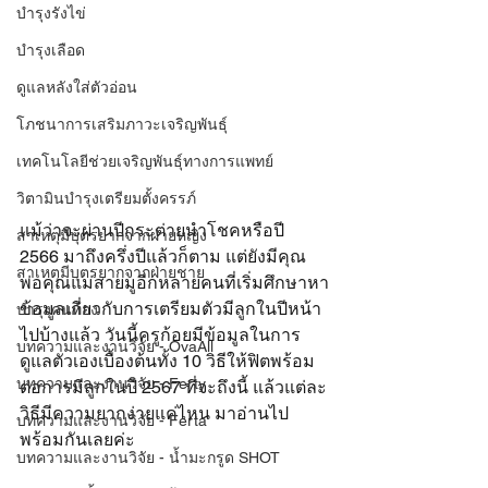
บำรุงรังไข่
บำรุงเลือด
ดูแลหลังใส่ตัวอ่อน
โภชนาการเสริมภาวะเจริญพันธุ์
เทคโนโลยีช่วยเจริญพันธุ์ทางการแพทย์
วิตามินบำรุงเตรียมตั้งครรภ์
แม้ว่าจะผ่านปีกระต่ายนำโชคหรือปี 
สาเหตุมีบุตรยากจากฝ่ายหญิง
2566 มาถึงครึ่งปีแล้วก็ตาม แต่ยังมีคุณ
สาเหตุมีบุตรยากจากฝ่ายชาย
พ่อคุณแม่สายมูอีกหลายคนที่เริ่มศึกษาหา
ข้อมูลเกี่ยวกับการเตรียมตัวมีลูกในปีหน้า
บำรุงคนท้อง
ไปบ้างแล้ว วันนี้ครูก้อยมีข้อมูลในการ
บทความและงานวิจัย - OvaAll
ดูแลตัวเองเบื้องต้นทั้ง 10 วิธีให้ฟิตพร้อม
บทความและงานวิจัย - Ferty
ต่อการมีลูกในปี 2567 ที่จะถึงนี้ แล้วแต่ละ
วิธีมีความยากง่ายแค่ไหน มาอ่านไป
บทความและงานวิจัย - Ferta
พร้อมกันเลยค่ะ
บทความและงานวิจัย - น้ำมะกรูด SHOT