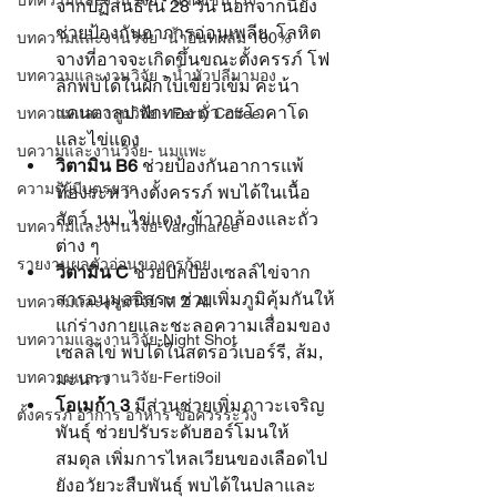
บทความและงานวิจัย - น้ำผึ้งชันโรง
จากปฏิสนธิใน 28 วัน นอกจากนี้ยัง
ช่วยป้องกันอาการอ่อนเพลีย, โลหิต
บทความและงานวิจัย -น้ำอินทผลัม 100%
จางที่อาจจะเกิดขึ้นขณะตั้งครรภ์ โฟ
บทความและงานวิจัย - น้ำหัวปลีมามอง
ลิกพบได้ในผักใบเขียวเข้ม คะน้า 
แคนตาลูป ฟักทอง ถั่ว อะโวคาโด 
บทความและงานวิจัย - Ferty Coffee
และไข่แดง
บความและงานวิจัย- นมแพะ
วิตามิน B6
 ช่วยป้องกันอาการแพ้
ความรู้ผู้มีบุตรยาก
ท้องระหว่างตั้งครรภ์ พบได้ในเนื้อ
สัตว์, นม, ไข่แดง, ข้าวกล้องและถั่ว
บทความและงานวิจัย-Varginaree
ต่าง ๆ
รายงานผลตัวอ่อนของครูก้อย
วิตามิน C
 ช่วยปกป้องเซลล์ไข่จาก
สารอนุมูลอิสระ ช่วยเพิ่มภูมิคุ้มกันให้
บทความและงานวิจัย-M Z All
แก่ร่างกายและชะลอความเสื่อมของ
บทความและงานวิจัย-Night Shot
เซลล์ไข่ พบได้ในสตรอว์เบอร์รี, ส้ม, 
บทความและงานวิจัย-Ferti9oil
มะนาว
โอเมก้า 3
 มีส่วนช่วยเพิ่มภาวะเจริญ
ตั้งครรภ์ อาการ อาหาร ข้อควรระวัง
พันธุ์ ช่วยปรับระดับฮอร์โมนให้
สมดุล เพิ่มการไหลเวียนของเลือดไป
ยังอวัยวะสืบพันธุ์ พบได้ในปลาและ