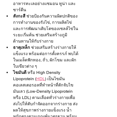
อาหารทะเลอย่างแซมอน ทูน่า และ
ซาร์ดีน
สังกะสี
 ช่วยป้องกันความผิดปกติของ
การทำงานของรังไข่, การผลิตไข่ 
และการพัฒนาเติบโตของเซลล์ไข่ใน
ระยะเริ่มต้น ช่วยเสริมสร้างภูมิ
ต้านทานให้กับร่างกาย
ธาตุเหล็ก
 ช่วยเสริมสร้างร่างกายให้
แข็งแรง พร้อมต่อการตั้งครรภ์ พบได้
ในเมล็ดฟักทอง, ถั่ว, ผักโขม และผัก
ใบเขียวต่าง ๆ
ไขมันดี
 หรือ High Density 
Lipoprotein (
HDL
) เป็นไขมัน
คอเลสเตอรอลที่ทำหน้าที่ดักจับไข
มันเลว (Low-Density Lipoprotein 
หรือ LDL) ตามเลือดทั่วร่างกายเพื่อ
ส่งไปให้ตับกำจัดออกจากร่างกาย ส่ง
ผลให้สุขภาพร่างกายแข็งแรง น้ำ
หนักตรงตามเกณฑ์มาตรฐาน พร้อม