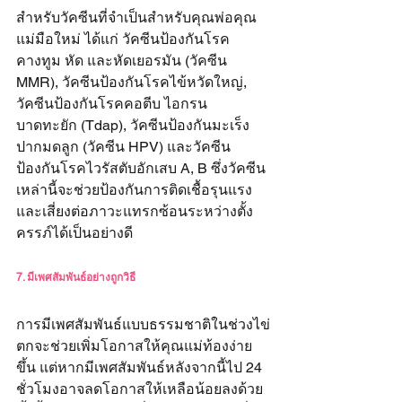
สำหรับวัคซีนที่จำเป็นสำหรับคุณพ่อคุณ
แม่มือใหม่ ได้แก่ วัคซีนป้องกันโรค
คางทูม หัด และหัดเยอรมัน (วัคซีน 
MMR), วัคซีนป้องกันโรคไข้หวัดใหญ่, 
วัคซีนป้องกันโรคคอตีบ ไอกรน 
บาดทะยัก (Tdap), วัคซีนป้องกันมะเร็ง
ปากมดลูก (วัคซีน HPV) และวัคซีน
ป้องกันโรคไวรัสตับอักเสบ A, B ซึ่งวัคซีน
เหล่านี้จะช่วยป้องกันการติดเชื้อรุนแรง
และเสี่ยงต่อภาวะแทรกซ้อนระหว่างตั้ง
ครรภ์ได้เป็นอย่างดี
7. มีเพศสัมพันธ์อย่างถูกวิธี
การมีเพศสัมพันธ์แบบธรรมชาติในช่วงไข่
ตกจะช่วยเพิ่มโอกาสให้คุณแม่ท้องง่าย
ขึ้น แต่หากมีเพศสัมพันธ์หลังจากนี้ไป 24 
ชั่วโมงอาจลดโอกาสให้เหลือน้อยลงด้วย 