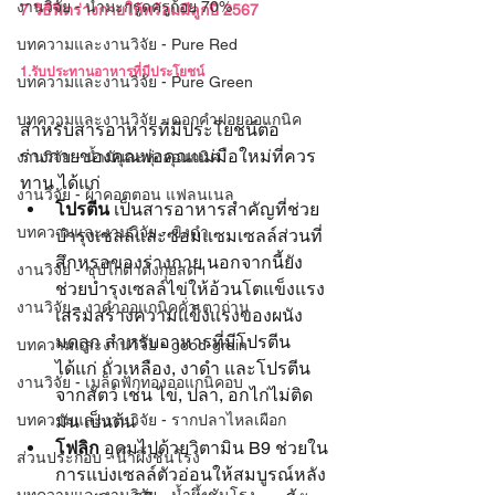
งานวิจัย - น้ำมะกรูดครูก้อย 70%
7 วิธีฟิตร่างกายให้พร้อมมีลูกปี 2567
บทความและงานวิจัย - Pure Red
1.รับประทานอาหารที่มีประโยชน์
บทความและงานวิจัย - Pure Green
บทความและงานวิจัย - ดอกคำฝอยออแกนิค
สำหรับสารอาหารที่มีประโยชน์ต่อ
ร่างกายของคุณพ่อคุณแม่มือใหม่ที่ควร
งานวิจัย - น้ำมันละหุ่งออแกนิค
ทาน ได้แก่
งานวิจัย - ผ้าคอตตอน แฟลนเนล
โปรตีน
 เป็นสารอาหารสำคัญที่ช่วย
บทความและงานวิจัย - ขิงดำ
บำรุงเซลล์และซ่อมแซมเซลล์ส่วนที่
สึกหรอของร่างกาย นอกจากนี้ยัง
งานวิจัย - ซุปไก่ดำตังกุยสดฯ
ช่วยบำรุงเซลล์ไข่ให้อ้วนโตแข็งแรง 
งานวิจัย - งาดำออแกนิคคั่วเตาถ่าน
เสริมสร้างความแข็งแรงของผนัง
มดลูก สำหรับอาหารที่มีโปรตีน 
บทความและงานวิจัย - good-grain
ได้แก่ ถั่วเหลือง, งาดำ และโปรตีน
งานวิจัย - เมล็ดฟักทองออแกนิคอบ
จากสัตว์ เช่น ไข่, ปลา, อกไก่ไม่ติด
บทความและงานวิจัย - รากปลาไหลเผือก
มัน เป็นต้น
โฟลิก
 อุดมไปด้วยวิตามิน B9 ช่วยใน
ส่วนประกอบ - น้ำผึ้งชันโรง
การแบ่งเซลล์ตัวอ่อนให้สมบูรณ์หลัง