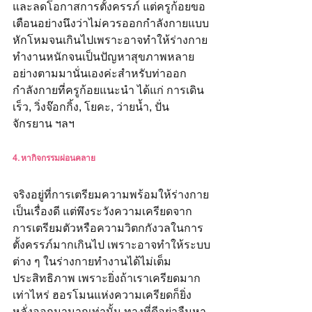
และลดโอกาสการตั้งครรภ์ แต่ครูก้อยขอ
เตือนอย่างนึงว่าไม่ควรออกกำลังกายแบบ
หักโหมจนเกินไปเพราะอาจทำให้ร่างกาย
ทำงานหนักจนเป็นปัญหาสุขภาพหลาย
อย่างตามมานั่นเองค่ะสำหรับท่าออก
กำลังกายที่ครูก้อยแนะนำ ได้แก่ การเดิน
เร็ว, วิ่งจ๊อกกิ้ง, โยคะ, ว่ายน้ำ, ปั่น
จักรยาน ฯลฯ
4. หากิจกรรมผ่อนคลาย
จริงอยู่ที่การเตรียมความพร้อมให้ร่างกาย
เป็นเรื่องดี แต่พึงระวังความเครียดจาก
การเตรียมตัวหรือความวิตกกังวลในการ
ตั้งครรภ์มากเกินไป เพราะอาจทำให้ระบบ
ต่าง ๆ ในร่างกายทำงานได้ไม่เต็ม
ประสิทธิภาพ เพราะยิ่งถ้าเราเครียดมาก
เท่าไหร่ ฮอรโมนแห่งความเครียดก็ยิ่ง
หลั่งออกมามากเท่านั้น ทางที่ดีอย่าลืมหา