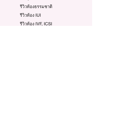
รีวิวท้องธรรมชาติ
รีวิวท้อง IUI
รีวิวท้อง IVF, ICSI
รีวิวตามปัญหาท้องยาก
เทวดา-นางฟ้า น้อย
รีวิวเตรียมตั้งครรภ์
รวมรีวิวแต่ละปี
ข้อมูลบริษัท
ความเป็นมาของเรา
นโยบายของบริษัท
พันธกิจและวิสัยทัศน์
ค่านิยมหลัก
จริยธรรมทางธุรกิจ