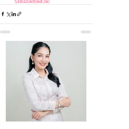
รุงสเปิร์มคุณสามี!