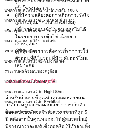
บทความและงานวิจัย - น้ำผึ้งชันโรง
ผู้ที่ได้ตัวอ่อนเกินกว่าจำนวนที่จะย้าย
เข้าโพรงมดลูก
บทความและงานวิจัย -น้ำอินทผลัม 100%
ผู้ที่มีความเสี่ยงต่อการเกิดภาวะรังไข่
บทความและงานวิจัย - น้ำหัวปลีมามอง
ถูกกระตุ้นมากเกินไป (OHSS)
ผู้ที่ย้ายตัวอ่อนเข้าโพรงมดลูกไม่ได้
บทความและงานวิจัย - Ferty Coffee
ในรอบการกระตุ้นไข่ เนื่องจาก
บความและงานวิจัย- นมแพะ
สาเหตุอื่น ๆ
ผู้ที่เพิ่มอัตราการตั้งครรภ์จากการใส่
ความรู้ผู้มีบุตรยาก
ตัวอ่อนที่ดี ในรอบที่มีระดับฮอร์โมน
บทความและงานวิจัย-Varginaree
เหมาะสม
รายงานผลตัวอ่อนของครูก้อย
แช่แข็งตัวอ่อนได้นานสุดกี่ปี
บทความและงานวิจัย-M Z All
บทความและงานวิจัย-Night Shot
สำหรับคำถามที่คุณพ่อคุณแม่หลายคน
บทความและงานวิจัย-Ferti9oil
สงสัยนี้ ครูก้อยขอตอบเลยว่าการเก็บตัว
อ่อนแช่แข็งมักจะมีระยะเวลามากที่สุด 5 
ตั้งครรภ์ อาการ อาหาร ข้อควรระวัง
ปี หลังจากนั้นคุณหมอจะให้คู่สมรสเป็นผู้
พิจารณาว่าจะแช่แข็งต่อหรือให้ทำลายทิ้ง