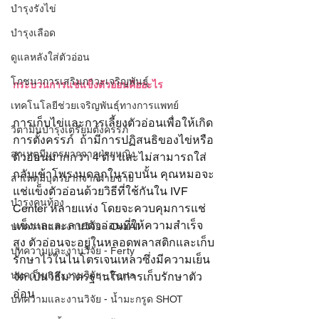
บำรุงรังไข่
บำรุงเลือด
ดูแลหลังใส่ตัวอ่อน
โภชนาการเสริมภาวะเจริญพันธุ์
กระบวนการแช่แข็งตัวอ่อนคืออะไร
เทคโนโลยีช่วยเจริญพันธุ์ทางการแพทย์
การเก็บไข่และการเลี้ยงตัวอ่อนเพื่อให้เกิด
วิตามินบำรุงเตรียมตั้งครรภ์
การตั้งครรภ์  ถ้ามีการปฏิสนธิของไข่หรือ
สาเหตุมีบุตรยากจากฝ่ายหญิง
ตัวอ่อนมากกว่า 4 ตัว และไม่สามารถใส่
กลับเข้าโพรงมดลูกในรอบนั้น คุณหมอจะ
สาเหตุมีบุตรยากจากฝ่ายชาย
แช่แข็งตัวอ่อนด้วยวิธีที่ใช้กันใน IVF 
บำรุงคนท้อง
Center หลายแห่ง โดยจะควบคุมการแช่
แข็งและละลายตัวอ่อนที่ให้ความสำเร็จ
บทความและงานวิจัย - OvaAll
สูง ตัวอ่อนจะอยู่ในหลอดพลาสติกและเก็บ
บทความและงานวิจัย - Ferty
รักษาไว้ในไนโตรเจนเหลวซึ่งมีความเย็น
บทความและงานวิจัย - Ferta
จัด เป็นวิธีมาตรฐานในการเก็บรักษาตัว
อ่อน
บทความและงานวิจัย - น้ำมะกรูด SHOT