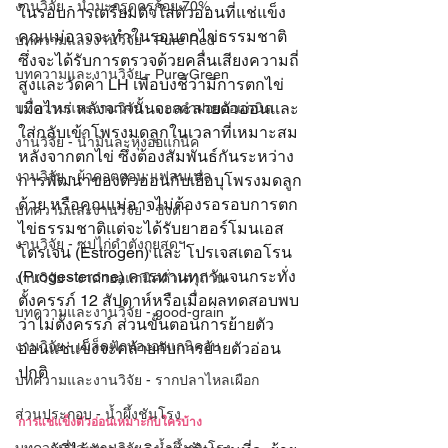
งานวิจัย - น้ำมะกรูดครูก้อย 70%
ในรอบการเตรียมตัวใส่ตัวอ่อนที่แช่แข็ง 
คุณแม่อาจจะทำในรอบตกไข่ธรรมชาติ
บทความและงานวิจัย - Pure Red
ซึ่งจะได้รับการตรวจด้วยคลื่นเสียงความถี่
บทความและงานวิจัย - Pure Green
สูงและวัดค่า LH เพื่อบ่งชี้ว่ามีการตกไข่
เมื่อไหร่ หลังจากนั้นจะละลายตัวอ่อนและ
บทความและงานวิจัย - ดอกคำฝอยออแกนิค
ใส่กลับเข้าโพรงมดลูกในเวลาที่เหมาะสม
งานวิจัย - น้ำมันละหุ่งออแกนิค
หลังจากตกไข่ ซึ่งต้องสัมพันธ์กันระหว่าง
งานวิจัย - ผ้าคอตตอน แฟลนเนล
การพัฒนาของตัวอ่อนกับเยื่อบุโพรงมดลูก
ด้วย หรือคุณแม่อาจไม่ต้องรอรอบการตก
บทความและงานวิจัย - ขิงดำ
ไข่ธรรมชาติแต่จะได้รับยาฮอร์โมนเอส
งานวิจัย - ซุปไก่ดำตังกุยสดฯ
โตรเจน (Estrogen) และ โปรเจสเตอโรน 
(Progesterone) ควรทานทุกวันจนกระทั่ง
งานวิจัย - งาดำออแกนิคคั่วเตาถ่าน
ตั้งครรภ์ 12 สัปดาห์หรือเมื่อผลทดสอบพบ
บทความและงานวิจัย - good-grain
ว่าไม่ตั้งครรภ์ ส่วนขั้นตอนการย้ายตัว
งานวิจัย - เมล็ดฟักทองออแกนิคอบ
อ่อนแช่แข็งจะคล้ายกับการย้ายตัวอ่อน
ปกติ
บทความและงานวิจัย - รากปลาไหลเผือก
ส่วนประกอบ - น้ำผึ้งชันโรง
การแช่แข็งตัวอ่อนเหมาะกับใครบ้าง