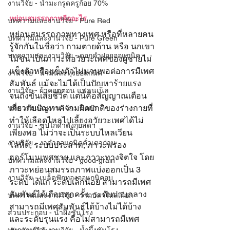
งานวิจัย - น้ำมะกรูดครูก้อย 70%
หย่อนสมรรถภาพคืออะไร
บทความและงานวิจัย - Pure Red
หย่อนสมรรถภาพทางเพศ หรือที่หลายคน
บทความและงานวิจัย - Pure Green
รู้จักกันในชื่อว่า กามตายด้าน หรือ นกเขา
บทความและงานวิจัย - ดอกคำฝอยออแกนิค
ไม่ขัน เป็นภาวะที่อวัยวะเพศของผู้ชายไม่
แข็งตัวหรือแข็งตัวไม่นานพอต่อการมีเพศ
งานวิจัย - น้ำมันละหุ่งออแกนิค
สัมพันธ์ แม้จะไม่ได้เป็นปัญหาร้ายแรง
งานวิจัย - ผ้าคอตตอน แฟลนเนล
จนถึงขั้นเสียชีวิต แต่นี่คือสัญญาณเตือน
เกี่ยวกับปัญหาความผิดปกติของร่างกายที่
บทความและงานวิจัย - ขิงดำ
ทำให้เลือดไหลไปเลี้ยงอวัยวะเพศได้ไม่
งานวิจัย - ซุปไก่ดำตังกุยสดฯ
เพียงพอ ไม่ว่าจะเป็นระบบไหลเวียน
งานวิจัย - งาดำออแกนิคคั่วเตาถ่าน
โลหิต, ระบบประสาท, ภาวะพร่อง
ฮอร์โมนเพศชาย และภาวะทางจิตใจ โดย
บทความและงานวิจัย - good-grain
ภาวะหย่อนสมรรถภาพแบ่งออกเป็น 3 
งานวิจัย - เมล็ดฟักทองออแกนิคอบ
ระดับ ได้แก่ ระดับเล็กน้อย สามารถมีเพศ
สัมพันธ์ได้เกือบทุกครั้ง, ระดับปานกลาง 
บทความและงานวิจัย - รากปลาไหลเผือก
สามารถมีเพศสัมพันธ์ได้บ้างไม่ได้บ้าง 
ส่วนประกอบ - น้ำผึ้งชันโรง
และระดับรุนแรง คือไม่สามารถมีเพศ