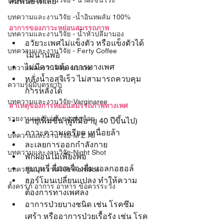
บทความและงานวิจัย - น้ำผึ้งชันโรง
สัมพันธ์ได้เลย
บทความและงานวิจัย -น้ำอินทผลัม 100%
อาการของภาวะหย่อนสมรรถภาพ
บทความและงานวิจัย - น้ำหัวปลีมามอง
อวัยวะเพศไม่แข็งตัว หรือแข็งตัวได้
บทความและงานวิจัย - Ferty Coffee
ไม่นานพอ
ไม่มีความต้องการทางเพศ
บความและงานวิจัย- นมแพะ
หลั่งน้ำอสุจิเร็ว ไม่สามารถควบคุม
ความรู้ผู้มีบุตรยาก
การหลั่งได้
บทความและงานวิจัย-Varginaree
สาเหตุของการหย่อนสมรรถภาพทางเพศ
รายงานผลตัวอ่อนของครูก้อย
อายุเพิ่มขึ้น (
ผู้ที่มีอายุ 40 ปีขึ้นไป
)
ภาวะความเครียด เหนื่อยล้า
บทความและงานวิจัย-M Z All
ละเลยการออกกำลังกาย 
บทความและงานวิจัย-Night Shot
พักผ่อนไม่เพียงพอ
สูบบุหรี่ ดื่มเครื่องดื่มแอลกอฮอล์
บทความและงานวิจัย-Ferti9oil
ฮอร์โมนเปลี่ยนแปลง ทำให้ความ
ตั้งครรภ์ อาการ อาหาร ข้อควรระวัง
ต้องการทางเพศลง
อาการป่วยบางชนิด เช่น โรคซึม
เศร้า หรืออาการป่วยเรื้อรัง เช่น โรค