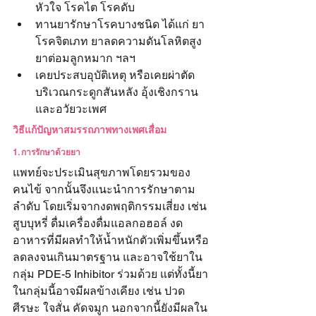
หัวใจ โรคไต โรคดับ
ทานยารักษาโรคบางชนิด ได้แก่ ยา
โรคจิตเภท ยาลดความดันโลหิตสูง 
ยาต่อมลูกหมาก ฯลฯ 
เคยประสบอุบัติเหตุ หรือเคยผ่าตัด
บริเวณกระดูกสันหลัง อุ้งเชิงกราน 
และอวัยวะเพศ
วิธีแก้ปัญหาสมรรถภาพทางเพศเสื่อม
1. การรักษาด้วยยา
แพทย์จะประเมินสุขภาพโดยรวมของ
คนไข้ จากนั้นจึงแนะนำการรักษาตาม
ลำดับ โดยเริ่มจากงดพฤติกรรมเสี่ยง เช่น 
สูบบุหรี่ ดื่มเครื่องดื่มแอลกอฮอล์ งด
อาหารที่มีผลทำให้น้ำหนักตัวเพิ่มขึ้นหรือ
ลดลงจนเกินมาตรฐาน และอาจใช้ยาใน
กลุ่ม PDE-5 Inhibitor ร่วมด้วย แต่ทั้งนี้ยา
ในกลุ่มนี้อาจมีผลข้างเคียง เช่น ปวด
ศีรษะ ใจสั่น คัดจมูก นอกจากนี้ยังมีผลใน