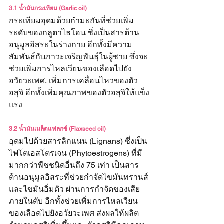
3.1 น้ำมันกระเทียม (Garlic oil)
กระเทียมอุดมด้วยกำมะถันที่ช่วยเพิ่ม
ระดับของกลูตาไธโอน ซึ่งเป็นสารต้าน
อนุมูลอิสระในร่างกาย อีกทั้งมีความ
สัมพันธ์กับภาวะเจริญพันธุ์ในผู้ชาย ซึ่งจะ
ช่วยเพิ่มการไหลเวียนของเลือดไปยัง
อวัยวะเพศ, เพิ่มการเคลื่อนไหวของตัว
อสุจิ อีกทั้งเพิ่มคุณภาพของตัวอสุจิให้แข็ง
แรง
3.2 น้ำมันเมล็ดแฟลกซ์ (Flaxseed oil)
อุดมไปด้วยสารลิกแนน (Lignans) ซึ่งเป็น
ไฟโตเอสโตรเจน (Phytoestrogens) ที่มี
มากกว่าพืชชนิดอื่นถึง 75 เท่า เป็นสาร
ต้านอนุมูลอิสระที่ช่วยกำจัดไขมันทรานส์
และไขมันอิ่มตัว ผ่านการกำจัดของเสีย
ภายในตับ อีกทั้งช่วยเพิ่มการไหลเวียน
ของเลือดไปยังอวัยวะเพศ ส่งผลให้ผลิต