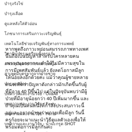
บำรุงรังไข่
บำรุงเลือด
ดูแลหลังใส่ตัวอ่อน
โภชนาการเสริมภาวะเจริญพันธุ์
เทคโนโลยีช่วยเจริญพันธุ์ทางการแพทย์
หากพูดถึงภาวะหย่อนสมรรถภาพทางเพศ
วิตามินบำรุงเตรียมตั้งครรภ์
นั้นถือเป็นปัญหาสำหรับใครหลายคน 
เพราะนอกจากจะทำให้ไม่มีความสุขใน
สาเหตุมีบุตรยากจากฝ่ายหญิง
การมีเพศสัมพันธ์แล้ว ยังลดโอกาสมีลูก
สาเหตุมีบุตรยากจากฝ่ายชาย
ให้น้อยลงอีกด้วยค่ะ แม้ว่าคุณผู้ชายหลาย
บำรุงคนท้อง
คนจะคิดว่าปัญหาดังกล่าวมักเกิดขึ้นกับผู้
ที่มีอายุ 40 ปีขึ้นไป แต่ในปัจจุบันพบว่ามีผู้
บทความและงานวิจัย - OvaAll
ป่วยที่มีอายุน้อยกว่า 40 ปีเพิ่มมากขึ้น และ
บทความและงานวิจัย - Ferty
ถ้าคุณเป็นคนหนึ่งที่กำลังประสบภาวะนี้
อยู่และอยากบำรุงร่างกายเพื่อมีลูก วันนี้
บทความและงานวิจัย - Ferta
ครูก้อยจะมาแนะนำวิธีดูแลตัวเองเพื่อให้
บทความและงานวิจัย - น้ำมะกรูด SHOT
พร้อมต่อการมีลูกกันค่ะ