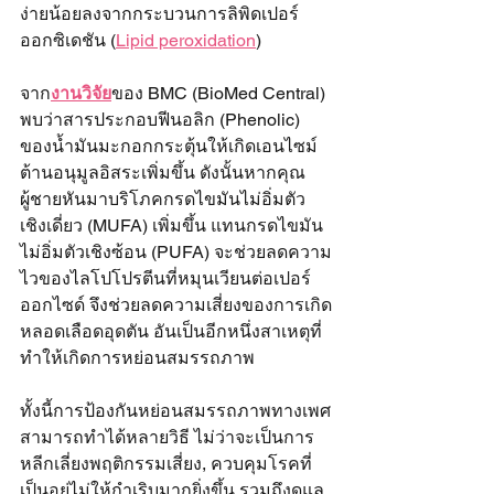
ง่ายน้อยลงจากกระบวนการลิพิดเปอร์
ออกซิเดชัน (
Lipid peroxidation
)
จาก
งานวิจัย
ของ BMC (BioMed Central) 
พบว่าสารประกอบฟีนอลิก (Phenolic) 
ของน้ำมันมะกอกกระตุ้นให้เกิดเอนไซม์
ต้านอนุมูลอิสระเพิ่มขึ้น ดังนั้นหากคุณ
ผู้ชายหันมาบริโภคกรดไขมันไม่อิ่มตัว
เชิงเดี่ยว (MUFA) เพิ่มขึ้น แทนกรดไขมัน
ไม่อิ่มตัวเชิงซ้อน (PUFA) จะช่วยลดความ
ไวของไลโปโปรตีนที่หมุนเวียนต่อเปอร์
ออกไซด์ จึงช่วยลดความเสี่ยงของการเกิด
หลอดเลือดอุดตัน อันเป็นอีกหนึ่งสาเหตุที่
ทำให้เกิดการหย่อนสมรรถภาพ
ทั้งนี้การป้องกันหย่อนสมรรถภาพทางเพศ
สามารถทำได้หลายวิธี ไม่ว่าจะเป็นการ
หลีกเลี่ยงพฤติกรรมเสี่ยง, ควบคุมโรคที่
เป็นอยู่ไม่ให้กำเริบมากยิ่งขึ้น รวมถึงดูแล