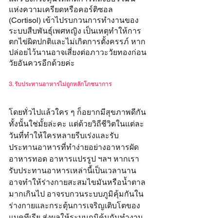
แห่งความเครียดหรือคอร์ติซอล 
(Cortisol) เข้าไปรบกวนการทำงานของ
ระบบสืบพันธุ์เพศหญิง เป็นเหตุทำให้การ
ตกไข่ผิดปกติและไม่เกิดการตั้งครรภ์ หาก
ปล่อยไว้นานอาจเสี่ยงต่อภาวะวัยทองก่อน
วัยอันควรอีกด้วยค่ะ
3. รับประทานอาหารไม่ถูกหลักโภชนาการ
โดยทั่วไปแล้วใคร ๆ ก็อยากมีสุขภาพดีกัน
ทั้งนั้นใช่มั้ยล่ะคะ แต่ด้วยวิถีชีวิตในแต่ละ
วันที่ทำให้ใครหลายรีบเร่งและรับ
ประทานอาหารที่ทำง่ายอย่างอาหารผัด 
อาหารทอด อาหารแปรรูป ฯลฯ หากเรา
รับประทานอาหารเหล่านี้เป็นเวลานาน
อาจทำให้ร่างกายสะสมไขมันหรือน้ำตาล
มากเกินไป อาจรบกวนระบบภูมิคุ้มกันใน
ร่างกายและกระตุ้นการเจริญเติบโตของ
แบคทีเรีย ส่งผลให้ระบบภูมิคุ้มกันทำงาน