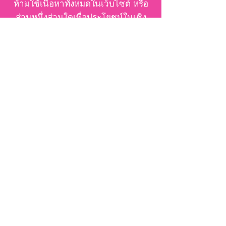
ห้ามใช้เนื้อหาทั้งหมดในเว็บไซต์ หรือ
ส่วนหนึ่งส่วนใดเพื่อประโยชน์ในเชิง
การค้า ผู้ใดละเมิดมีความผิดทางอาญา
รู้จักครูก้อย
จากใจครูก้อย
ประวัติครูก้อย
ภารกิจพิชิตเบบี๋ ICSI คนที่ 2
รวมคัมภีร์ครูก้อย
ครูก้อย on TV
ครูก้อย on Media
คุยกับครูก้อย / ทีมงาน
ติดตามเพจของครูก้อย
วิดีโอทั้งหมด