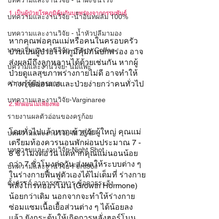
บทความและงานวิจัย - น้ำผึ้งชันโรง
1. เป็นผู้ป่วยโรคภูมิคุ้มกันบกพร่องจากกรรมพันธุ์
บทความและงานวิจัย -น้ำอินทผลัม 100%
บทความและงานวิจัย - น้ำหัวปลีมามอง
หากคุณพ่อคุณแม่หรือคนในครอบครัว
บทความและงานวิจัย - Ferty Coffee
ป่วยเป็นผู้ป่วยโรคภูมิคุ้มกันบกพร่อง อาจ
ส่งผลมีถึงลูกหลานได้ด้วยเช่นกัน หากผู้
บความและงานวิจัย- นมแพะ
ป่วยดูแลสุขภาพร่างกายไม่ดี อาจทำให้
ความรู้ผู้มีบุตรยาก
ร่างกายอ่อนแอและป่วยง่ายกว่าคนทั่วไป
บทความและงานวิจัย-Varginaree
2. พักผ่อนไม่เพียงพอ 
รายงานผลตัวอ่อนของครูก้อย
โดยทั่วไปแล้วหากเข้าสู่วัยผู้ใหญ่ คุณแม่
บทความและงานวิจัย-M Z All
เตรียมท้องควรนอนพักผ่อนประมาณ 7 - 
บทความและงานวิจัย-Night Shot
8 ชั่วโมงต่อวัน แต่หากคุณแม่นอนน้อย
กว่า 7 ชั่วโมงต่อวัน ส่งผลให้ระบบต่าง ๆ 
บทความและงานวิจัย-Ferti9oil
ในร่างกายฟื้นฟูตัวเองได้ไม่เต็มที่ ร่างกาย
ตั้งครรภ์ อาการ อาหาร ข้อควรระวัง
หลั่งโกรทฮอร์โมน (Growth Hormone) 
น้อยกว่าเดิม นอกจากจะทำให้ร่างกาย
ซ่อมแซมเนื้อเยื้อส่วนต่าง ๆ ได้น้อยลง
แล้ว ยังกระตุ้นให้เกิดการหลั่งฮอร์โมน