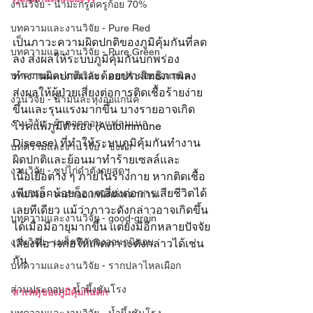
งานวิจัย - น้ำมะกรูดครูก้อย 70%
บทความและงานวิจัย - Pure Red
เป็นภาวะความผิดปกติของภูมิคุ้มกันที่ลด
บทความและงานวิจัย - Pure Green
ลง ส่งผลให้ระบบภูมิคุ้มกันบกพร่อง 
ทำงานผิดปกติและด้อยประสิทธิภาพลง 
บทความและงานวิจัย - ดอกคำฝอยออแกนิค
ส่งผลให้ผู้ป่วยเสี่ยงต่อการติดเชื้อร้ายง่าย
งานวิจัย - น้ำมันละหุ่งออแกนิค
ขึ้นและรุนแรงมากขึ้น บางรายอาจเกิด
งานวิจัย - ผ้าคอตตอน แฟลนเนล
โรคแพ้ภูมิตัวเอง (Autoimmune 
Disease) ที่ทำให้ระบบภูมิคุ้มกันทำงาน
บทความและงานวิจัย - ขิงดำ
ผิดปกติและย้อนมาทำร้ายเซลล์และ
งานวิจัย - ซุปไก่ดำตังกุยสดฯ
เนื้อเยื่อต่าง ๆ ภายในร่างกาย หากติดเชื้อ
เพียงเล็กน้อยก็อาจเสี่ยงต่อการเสียชีวิตได้
งานวิจัย - งาดำออแกนิคคั่วเตาถ่าน
เลยทีเดียว แม้ว่าภาวะดังกล่าวอาจเกิดขึ้น
บทความและงานวิจัย - good-grain
ได้เมื่อมีอายุมากขึ้น แต่ยังมีอีกหลายปัจจัย
งานวิจัย - เมล็ดฟักทองออแกนิคอบ
เสี่ยงที่อาจก่อให้เกิดภาวะดังกล่าวได้เช่น
กัน
บทความและงานวิจัย - รากปลาไหลเผือก
ส่วนประกอบ - น้ำผึ้งชันโรง
สาเหตุของภูมิคุ้มกันตก