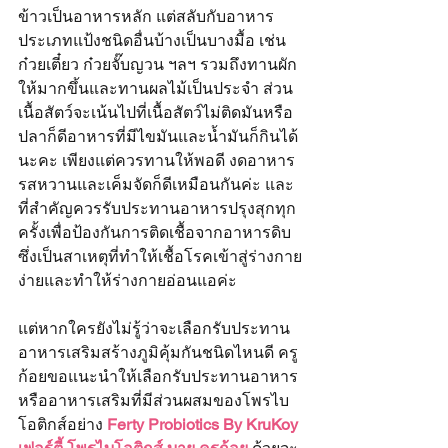
ข้าวเป็นอาหารหลัก แต่สลับกับอาหาร
ประเภทแป้งชนิดอื่นบ้างเป็นบางมื้อ เช่น 
ก๋วยเตี๋ยว ก๋วยจั๊บญวน ฯลฯ รวมถึงทานผัก
ให้มากขึ้นและทานผลไม้เป็นประจำ​ ส่วน
เนื้อสัตว์จะเน้นไปที่เนื้อสัตว์ไม่ติดมันหรือ
ปลาก็ดีอาหารที่มีไขมันและน้ำมันก็กินได้
นะคะ เพียงแต่ควรทานให้พอดี งดอาหาร
รสหวานและเค็มจัด​ก็ดีเหมือนกันค่ะ และ
ที่สำคัญควรรับประทานอาหารปรุงสุกทุก
ครั้งเพื่อป้องกันการติดเชื้อจากอาหารดิบ
ซึ่งเป็นสาเหตุที่ทำให้เชื้อโรคเข้าสู่ร่างกาย
ง่ายและทำให้ร่างกายอ่อนแอค่ะ
แต่หากใครยังไม่รู้ว่าจะเลือกรับประทาน
อาหารเสริมสร้างภูมิคุ้มกันชนิดไหนดี ครู
ก้อยขอแนะนำให้เลือกรับประทานอาหาร
หรืออาหารเสริมที่มีส่วนผสมของโพรไบ
โอติกส์อย่าง
Ferty Probiotics By KruKoy 