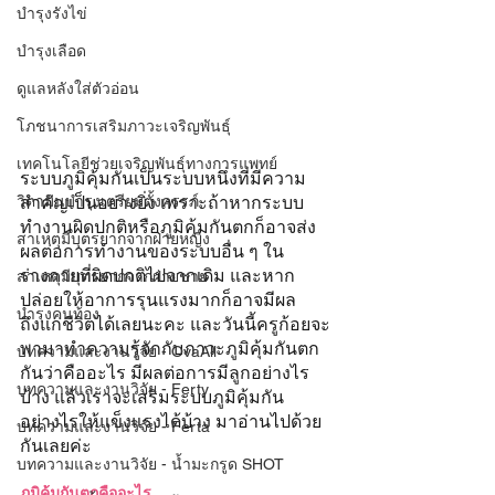
บำรุงรังไข่
บำรุงเลือด
ดูแลหลังใส่ตัวอ่อน
โภชนาการเสริมภาวะเจริญพันธุ์
เทคโนโลยีช่วยเจริญพันธุ์ทางการแพทย์
ระบบภูมิคุ้มกันเป็นระบบหนึ่งที่มีความ
วิตามินบำรุงเตรียมตั้งครรภ์
สำคัญเป็นอย่างยิ่ง เพราะถ้าหากระบบ
ทำงานผิดปกติหรือภูมิคุ้มกันตกก็อาจส่ง
สาเหตุมีบุตรยากจากฝ่ายหญิง
ผลต่อการทำงานของระบบอื่น ๆ ใน
ร่างกายที่ผิดปกติไปจากเดิม และหาก
สาเหตุมีบุตรยากจากฝ่ายชาย
ปล่อยให้อาการรุนแรงมากก็อาจมีผล
บำรุงคนท้อง
ถึงแก่ชีวิตได้เลยนะคะ และวันนี้ครูก้อยจะ
พามาทำความรู้จักกับภาวะภูมิคุ้มกันตก
บทความและงานวิจัย - OvaAll
กันว่าคืออะไร มีผลต่อการมีลูกอย่างไร
บทความและงานวิจัย - Ferty
บ้าง แล้วเราจะเสริมระบบภูมิคุ้มกัน
อย่างไรให้แข็งแรงได้บ้าง มาอ่านไปด้วย
บทความและงานวิจัย - Ferta
กันเลยค่ะ
บทความและงานวิจัย - น้ำมะกรูด SHOT
ภูมิคุ้มกันตกคืออะไร