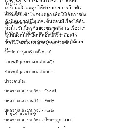
Day 3-5 (ระยะบลาสโตซีสต์) จากนั้น
บำรุงรังไข่
เตรียมผนังมดลูกให้พร้อมต่อการย้ายตัว
บำรุงเลือด
อ่อนกลับเข้าโพรงมดลูก เพื่อให้เกิดการฝัง
ตัวที่สมบูรณ์ซึ่งแต่ละขั้นตอนมีเรื่องให้ลุ้น
ดูแลหลังใส่ตัวอ่อน
ทั้งนั้น วันนี้ครูก้อยจะขอพูดถึง 12 เรื่องน่า
โภชนาการเสริมภาวะเจริญพันธุ์
ลุ้นของคนทำเด็กหลอดแก้วว่ามีอะไร
บ้าง? ถ้าพร้อมแล้วตามมาอ่านกันได้เลย
เทคโนโลยีช่วยเจริญพันธุ์ทางการแพทย์
ค่ะ
วิตามินบำรุงเตรียมตั้งครรภ์
สาเหตุมีบุตรยากจากฝ่ายหญิง
สาเหตุมีบุตรยากจากฝ่ายชาย
บำรุงคนท้อง
บทความและงานวิจัย - OvaAll
บทความและงานวิจัย - Ferty
บทความและงานวิจัย - Ferta
1. ลุ้นจำนวนไข่สุก
บทความและงานวิจัย - น้ำมะกรูด SHOT