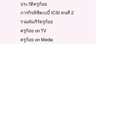
ประวัติครูก้อย
ภารกิจพิชิตเบบี๋ ICSI คนที่ 2
รวมคัมภีร์ครูก้อย
ครูก้อย on TV
ครูก้อย on Media
คุยกับครูก้อย / ทีมงาน
ติดตามเพจของครูก้อย
วิดีโอทั้งหมด
วิดีโอแนะนำ
รายการสักวันฉันจะเป็นแม่
รายการครูก้อยพบแพทย์
รายการ รีเสิร์ช ทอล์ค
รายการภารกิจพิชิตเบบี๋
รวม LIVE ครูก้อย