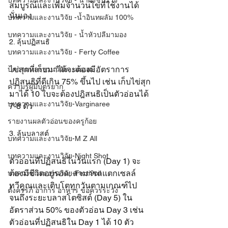
บทความและงานวิจัย - น้ำผึ้งชันโรง
สมบูรณ์และเพิ่มจำนวนไข่ที่ใช้งานได้
นั่นเอง
บทความและงานวิจัย -น้ำอินทผลัม 100%
บทความและงานวิจัย - น้ำหัวปลีมามอง
2. ลุ้นปฏิสนธิ
บทความและงานวิจัย - Ferty Coffee
ไข่สุกที่เก็บมาได้จะต้องมีอัตราการ
บความและงานวิจัย- นมแพะ
ปฏิสนธิที่ดีเกิน 75% ขึ้นไป เช่น เก็บไข่สุก
ความรู้ผู้มีบุตรยาก
มาได้ 10 ใบจะต้องปฎิสนธิเป็นตัวอ่อนได้ 
บทความและงานวิจัย-Varginaree
7-8 ตัว
รายงานผลตัวอ่อนของครูก้อย
3. ลุ้นบลาสต์
บทความและงานวิจัย-M Z All
บทความและงานวิจัย-Night Shot
ตัวอ่อนที่ปฏิสนธิในวันแรก (Day 1) จะ
ต้องมีชีวิตอยู่รอด, สามารถแตกเซลล์
บทความและงานวิจัย-Ferti9oil
ทวีคูณและเติบโตทุกวันตามเกณฑ์ไป
ตั้งครรภ์ อาการ อาหาร ข้อควรระวัง
จนถึงระยะบลาสโตซิสต์ (Day 5) ใน
อัตราส่วน 50% ของตัวอ่อน Day 3 เช่น 
ตัวอ่อนที่ปฏิสนธิใน Day 1 ได้ 10 ตัว 