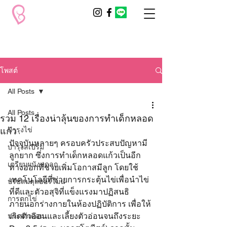
โพสต์
All Posts
All Posts
รวม 12 เรื่องน่าลุ้นของการทำเด็กหลอด
แก้ว
บำรุงไข่
ปัจจุบันหลายๆ ครอบครัวประสบปัญหามี
บำรุงสเปิร์ม
ลูกยาก ซึ่งการทำเด็กหลอดแก้วเป็นอีก
เตรียมผนังมดลูก
ทางออกที่ช่วยเพิ่มโอกาสมีลูก โดยใช้
เทคโนโลยีที่ช่วยการกระตุ้นไข่เพื่อนำไข่
ปรับสมดุลฮอร์โมน
ที่ดีและตัวอสุจิที่แข็งแรงมาปฏิสนธิ
การตกไข่
ภายนอกร่างกายในห้องปฏิบัติการ เพื่อให้
เกิดตัวอ่อนและเลี้ยงตัวอ่อนจนถึงระยะ 
ประจำเดือน