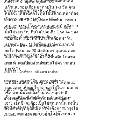
หลังจากเข้าสู่กระบวนการทำเด็กหลอด
งานวิจัย - น้ำมะกรูดครูก้อย 70%
แก้วและรอบเดือนมาภายใน 1-3 วัน คุณ
บทความและงานวิจัย - Pure Red
หมอจะให้ยาฉีดกระตุ้นไข่บริเวณหน้าท้อง
เป็นเวลา 8-12 วัน (โดสยาขึ้นกับการตอบ
บทความและงานวิจัย - Pure Green
สนองของฮอร์โมนของแต่ละคน) หลังจาก
บทความและงานวิจัย - ดอกคำฝอยออแกนิค
นั้นไข่จะเจริญเติบโตไปจนถึง Day 14 ของ
งานวิจัย - น้ำมันละหุ่งออแกนิค
รอบเดือน (นับวันที่มีประจำเดือนมาวัน
แรกเป็น Day 1) ไข่ที่สมบูรณ์ตามเกณฑ์
งานวิจัย - ผ้าคอตตอน แฟลนเนล
จะโตประมาณ 20 มิลลิเมตร คุณหมอจะ
บทความและงานวิจัย - ขิงดำ
อัลตราซาวด์ดูจำนวนไข่ที่ขึ้นเติบโตตาม
เกณฑ์  และประเมินจำนวนไข่คร่าวก่อน
งานวิจัย - ซุปไก่ดำตังกุยสดฯ
นัดเก็บไข่ 
งานวิจัย - งาดำออแกนิคคั่วเตาถ่าน
บทความและงานวิจัย - good-grain
เมื่อถึงวันนัดเก็บไข่ คุณหมอจะให้คุณแม่
ดมยาสลบเพื่อดูดไข่ออกมาใส่ในจานเพาะ
งานวิจัย - เมล็ดฟักทองออแกนิคอบ
เชื้อ จากนั้นจะแจ้งจำนวนไข่สุกว่ามี
ทั้งหมดกี่ใบ ซึ่งไข่ที่พร้อมนำสเปิร์มมา
บทความและงานวิจัย - รากปลาไหลเผือก
เจาะ (อิ๊กซี่) จะต้องเป็นไข่สุกเท่านั้น ดังนั้น
ส่วนประกอบ - น้ำผึ้งชันโรง
สิ่งที่สำคัญที่คุณแม่ควรทำคือการบำรุงไข่
ก่อนทำเด็กหลอดแก้ว เพื่อให้ได้ไข่ที่สวย