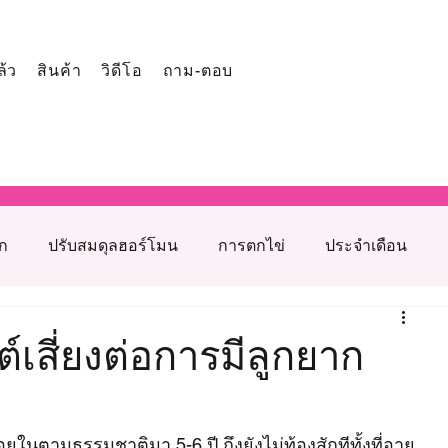
ล้ว
สินค้า
วิดีโอ
ถาม-ตอบ
ูก
ปรับสมดุลฮอร์โมน
การตกไข่
ประจำเดือน
โภชนาการเสริมภาวะเจริญพันธุ์
์เสี่ยงต่อการมีลูกยาก
รุงเตรียมตั้งครรภ์
สาเหตุมีบุตรยากจากฝ่ายหญิง
นตามธรรมชาติมา 5-6 ปี ถึงยังไม่ท้องสักทีทั้งที่อายุ