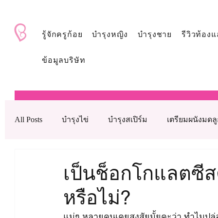
BabyAndMom.co.th
รู้จักครูก้อย
บำรุงหญิง
บำรุงชาย
รีวิวท้องแ
ข้อมูลบริษัท
All Posts
บำรุงไข่
บำรุงสเปิร์ม
เตรียมผนังมดล
บำรุงรังไข่
บำรุงเลือด
ดูแลหลังใส่ตัวอ่อน
เป็นช็อกโกแลตซีสต
หรือไม่?
เทคโนโลยีช่วยเจริญพันธุ์ทางการแพทย์
วิตามินบำ
แม่ๆ หลายคนเคยสงสัยมั้ยคะว่า ทำไมปล่อยใ