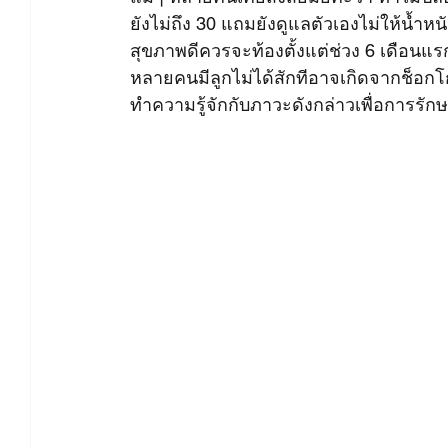
ยังไม่ถึง 30 แถมยังดูแลตัวเองไม่ให้น้ำ
สาเหตุมีบุตรยากจากฝ่ายชาย
บำรุงคนท้อง
บ
สุขภาพดีควรจะท้องตั้งแต่ช่วง 6 เดือนแร
หลายคนมีลูกไม่ได้สักทีอาจเกิดจากช็อกโกแ
ทำความรู้จักกับภาวะดังกล่าวเพื่อการรักษาท
บทความและงานวิจัย - Ferta
บทความและงานวิจัย 
บทความและงานวิจัย - Pure Red
บทความและงานวิจ
งานวิจัย - น้ำมันละหุ่งออแกนิค
งานวิจัย - ผ้าคอ
งานวิจัย - ซุปไก่ดำตังกุยสดฯ
งานวิจัย - งาดำออแกน
งานวิจัย - เมล็ดฟักทองออแกนิคอบ