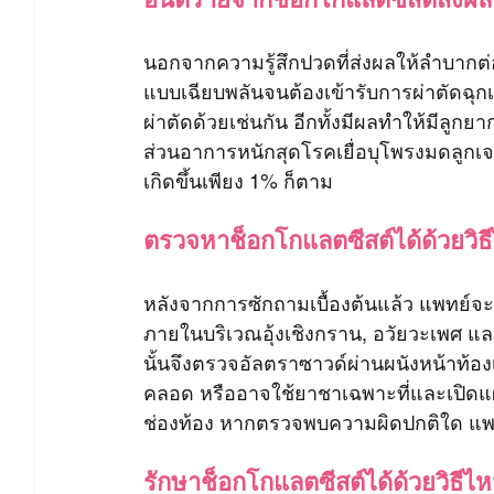
นอกจากความรู้สึกปวดที่ส่งผลให้ลำบากต
แบบเฉียบพลันจนต้องเข้ารับการผ่าตัดฉุกเ
ผ่าตัดด้วยเช่นกัน อีกทั้งมีผลทำให้มีลูก
ส่วนอาการหนักสุดโรคเยื่อบุโพรงมดลูกเจ
เกิดขึ้นเพียง 1% ก็ตาม
ตรวจหาช็อกโกแลตซีสต์ได้ด้วยวิธ
หลังจากการซักถามเบื้องต้นแล้ว แพทย์
ภายในบริเวณอุ้งเชิงกราน, อวัยวะเพศ แ
นั้นจึงตรวจอัลตราซาวด์ผ่านผนังหน้าท้อ
คลอด หรืออาจใช้ยาชาเฉพาะที่และเปิดแ
ช่องท้อง หากตรวจพบความผิดปกติใด แพทย
รักษาช็อกโกแลตซีสต์ได้ด้วยวิธีไ