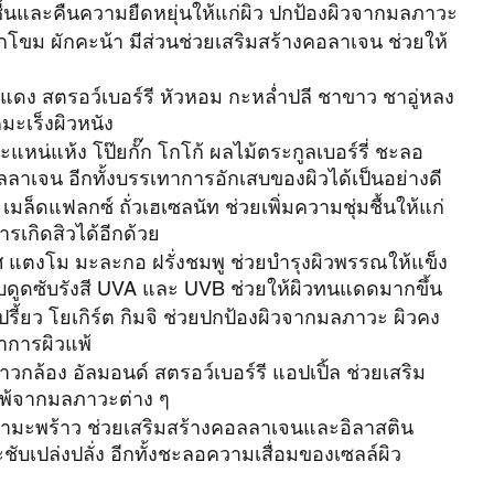
มชื้นและคืนความยืดหยุ่นให้แก่ผิว ปกป้องผิวจากมลภาวะ
กโขม ผักคะน้า มีส่วนช่วยเสริมสร้างคอลาเจน ช่วยให้
่นแดง สตรอว์เบอร์รี หัวหอม กะหล่ำปลี ชาขาว ชาอู่หลง 
มะเร็งผิวหนัง
แหน่แห้ง โป๊ยกั๊ก โกโก้ ผลไม้ตระกูลเบอร์รี่ ชะลอ
าเจน อีกทั้งบรรเทาการอักเสบของผิวได้เป็นอย่างดี
เมล็ดแฟลกซ์ ถั่วเฮเซลนัท ช่วยเพิ่มความชุ่มชื้นให้แก่
รเกิดสิวได้อีกด้วย
ศ แตงโม มะละกอ ฝรั่งชมพู ช่วยบำรุงผิวพรรณให้แข็ง
บดูดซับรังสี UVA และ UVB ช่วยให้ผิวทนแดดมากขึ้น
ปรี้ยว โยเกิร์ต กิมจิ ช่วยปกป้องผิวจากมลภาวะ ผิวคง
ดอาการผิวแพ้
้าวกล้อง อัลมอนด์ สตรอว์เบอร์รี แอปเปิ้ล ช่วยเสริม
วแพ้จากมลภาวะต่าง ๆ
้ำมะพร้าว ช่วยเสริมสร้างคอลลาเจนและอิลาสติน 
ะชับเปล่งปลั่ง อีกทั้งชะลอความเสื่อมของเซลล์ผิว