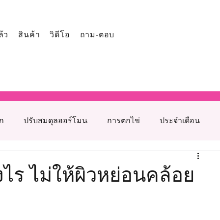
ล้ว
สินค้า
วิดีโอ
ถาม-ตอบ
ูก
ปรับสมดุลฮอร์โมน
การตกไข่
ประจำเดือน
โภชนาการเสริมภาวะเจริญพันธุ์
งไร ไม่ให้ผิวหย่อนคล้อย
รุงเตรียมตั้งครรภ์
สาเหตุมีบุตรยากจากฝ่ายหญิง