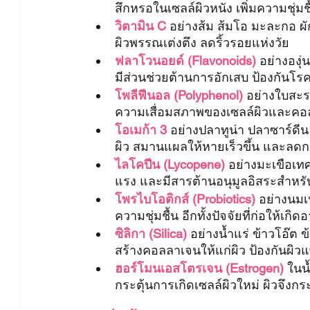
สึกหรอในเซลล์ผิวหนัง เพิ่มความชุ่
วิตามิน C
 อย่างส้ม ส้มโอ มะละกอ ผั
ผิวพรรณเต่งตึง ลดริ้วรอยแห่งวัย
ฟลาโวนอยด์ (Flavonoids)
 อย่างองุ
มีส่วนช่วยต้านการอักเสบ ป้องกันโรค
โพลีฟีนอล (Polyphenol)
 อย่างใบสะระ
ความเสื่อมสภาพของเซลล์ผิวและคอลล
โอเมก้า 3
 อย่างปลาทูน่า ปลาซาร์ดีน 
ผิว สมานแผลให้หายเร็วขึ้น และลดกา
ไลโคปีน (Lycopene)
อย่างมะเขือเท
แรง และมีสารต้านอนุมูลอิสระสำหรั
โพรไบโอติกส์ (Probiotics)
 อย่างนมเ
ความชุ่มชื้น อีกทั้งปัจจัยที่ก่อให้เกิ
ซิลิกา (Silica)
 อย่างน้ำแร่ ข้าวโอ๊ต ข
สร้างคอลลาเจนให้แก่ผิว ป้องกันผิ
ฮอร์โมนเอสโตรเจน (Estrogen)
 ในน
กระตุ้นการเกิดเซลล์ผิวใหม่ ผิวจึงกร