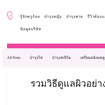
BabyAndMom.co.th
รู้จักครูก้อย
บำรุงหญิง
บำรุงชาย
รีวิวท้องแ
ข้อมูลบริษัท
All Posts
บำรุงไข่
บำรุงสเปิร์ม
เตรียมผนังมดล
บำรุงรังไข่
บำรุงเลือด
ดูแลหลังใส่ตัวอ่อน
รวมวิธีดูแลผิวอย่า
เทคโนโลยีช่วยเจริญพันธุ์ทางการแพทย์
วิตามินบำ