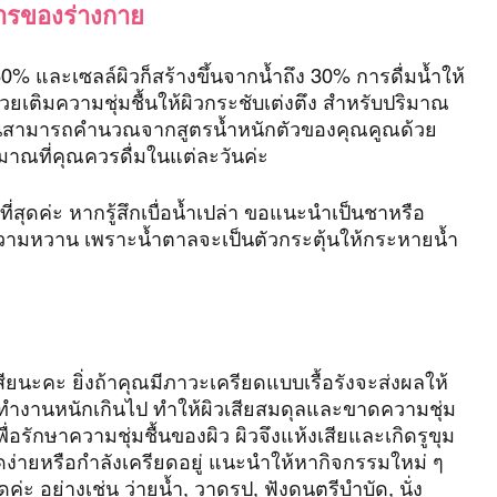
การของร่างกาย
0% และเซลล์ผิวก็สร้างขึ้นจากน้ำถึง 30% การดื่มน้ำให้
เติมความชุ่มชื้นให้ผิวกระชับเต่งตึง สำหรับปริมาณ
ณนั้นสามารถคำนวณจากสูตรน้ำหนักตัวของคุณคูณด้วย 
ิมาณที่คุณควรดื่มในแต่ละวันค่ะ
ดีที่สุดค่ะ หากรู้สึกเบื่อน้ำเปล่า ขอแนะนำเป็นชาหรือ
ห้ความหวาน เพราะน้ำตาลจะเป็นตัวกระตุ้นให้กระหายน้ำ
สียนะคะ ยิ่งถ้าคุณมีภาวะเครียดแบบเรื้อรังจะส่งผลให้
จึงทำงานหนักเกินไป ทำให้ผิวเสียสมดุลและขาดความชุ่ม
ื่อรักษาความชุ่มชื้นของผิว ผิวจึงแห้งเสียและเกิดรูขุม
ียดง่ายหรือกำลังเครียดอยู่ แนะนำให้หากิจกรรมใหม่ ๆ 
่ะ อย่างเช่น ว่ายน้ำ, วาดรูป, ฟังดนตรีบำบัด, นั่ง