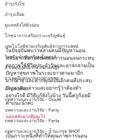
บำรุงรังไข่
บำรุงเลือด
ดูแลหลังใส่ตัวอ่อน
โภชนาการเสริมภาวะเจริญพันธุ์
เทคโนโลยีช่วยเจริญพันธุ์ทางการแพทย์
ในปัจจุบันพบว่าหลายคนมีปัญหานอน
วิตามินบำรุงเตรียมตั้งครรภ์
หลับยากที่อาจส่งผลต่อการนอนจนกระทบ
ต่อการใ้ช้ชีวิตประจำวันและอาจกลายเป็น
สาเหตุมีบุตรยากจากฝ่ายหญิง
ปัญหาสุขภาพในระยะยาวตามมาอีก
สาเหตุมีบุตรยากจากฝ่ายชาย
มากมาย และหากคุณเป็นอีกคนที่ประสบ
ปัญหาดังกล่าวและอยากรู้ว่าต้องทำ
บำรุงคนท้อง
อย่างไรดี มีวิธีแก้ยังไงบ้าง วันนี้ครูก้อยมี
บทความและงานวิจัย - OvaAll
คำแนะนำค่ะ
บทความและงานวิจัย - Ferty
นอนหลับยากคืออะไร
บทความและงานวิจัย - Ferta
บทความและงานวิจัย - น้ำมะกรูด SHOT
เป็นภาวะหนึ่งที่ทำให้คุณภาพการนอน