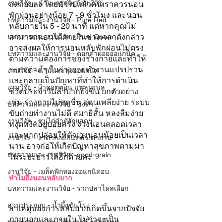
งานวิจัย - น้ำมะกรูดครูก้อย 70%
ถดถอยลง โดยทั่วไปแล้วคนเราควรนอน
พักผ่อนอย่างน้อย 7 - 9 ชั่วโมง และนอน
บทความและงานวิจัย - Pure Red
หลับภายใน 5 - 20 นาที แต่หากคุณไม่
สามารถนอนได้ภายในช่วงเวลาดังกล่าว 
บทความและงานวิจัย - Pure Green
อาจส่งผลให้การนอนหลับพักผ่อนไม่ตรง
บทความและงานวิจัย - ดอกคำฝอยออแกนิค
ตามความต้องการของร่างกายและทำให้
ระบบต่าง ๆ ในร่างกายทำงานแปรปรวน
งานวิจัย - น้ำมันละหุ่งออแกนิค
และกลายเป็นปัญหาที่ทำให้การดำเนิน
งานวิจัย - ผ้าคอตตอน แฟลนเนล
ชีวิตประจำวันลำบากยิ่งขึ้น ยกตัวอย่าง
เช่น ร่างกายไม่สดชื่น อ่อนเพลียง่าย ระบบ
บทความและงานวิจัย - ขิงดำ
ขับถ่ายทำงานไม่ดี สมาธิสั้น หลงลืมง่าย 
งานวิจัย - ซุปไก่ดำตังกุยสดฯ
หงุดหงิดอยู่บ่อยครั้ง ง่วงนอนตลอดเวลา 
และหากปล่อยให้ตัวเองนอนน้อยเป็นเวลา
งานวิจัย - งาดำออแกนิคคั่วเตาถ่าน
นาน อาจก่อให้เกิดปัญหาสุขภาพตามมา
บทความและงานวิจัย - good-grain
ในระยะยาวได้อีกด้วยค่ะ
งานวิจัย - เมล็ดฟักทองออแกนิคอบ
ทำไมถึงนอนหลับยาก
บทความและงานวิจัย - รากปลาไหลเผือก
ส่วนประกอบ - น้ำผึ้งชันโรง
สาเหตุของการหลับยากเกิดขึ้นจากปัจจัย
ภายนอกและภายใน ไม่ว่าจะเป็น