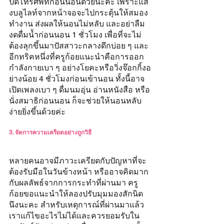
ปิดโทรศัพท์ก่อนนอนด้วยนะคะ เพราะแส
งบลูไลท์จากหน้าจอจะไปกระตุ้นให้สมอง
ทำงาน ส่งผลให้นอนไม่หลับ และอย่าลืม
งดดื่มน้ำก่อนนอน 1 ชั่วโมง เพื่อที่จะไม่
ต้องลุกขึ้นมาปัสสาวะกลางดึกบ่อย ๆ และ
อีกทริคหนึ่งที่ครูก้อยแนะนำคือการออก
กำลังกายเบา ๆ อย่างโยคะหรือวิ่งจ๊อกกิ้งอ
ย่างน้อย 4 ชั่วโมงก่อนเข้านอน ทั้งนี้อาจ
เปิดเพลงเบา ๆ ดื่มนมอุ่น อ่านหนังสือ หรือ
นั่งสมาธิก่อนนอน ก็จะช่วยให้นอนหลับ
ง่ายยิ่งขึ้นด้วยค่ะ
3. จัดการความเครียดอย่างถูกวิธี
หลายคนอาจมีภาวะเครียดกับปัญหาที่จะ
ต้องรับมือในวันข้างหน้า หรืออาจคิดมาก
กับผลลัพธ์จากการกระทำที่ผ่านมา ครู
ก้อยขอแนะนำให้ลองปรับมุมมองสักนิด
นึงนะคะ สำหรับเหตุการณ์ที่ผ่านมาแล้ว 
เราแก้ไขอะไรไม่ได้และควรยอมรับใน