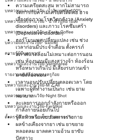
บทความและงานวิจัย - น้ำผึ้งชันโรง
ความเครียดสะสม หากไม่สามารถ
บทความและงานวิจัย -น้ำอินทผลัม 100%
จัดการกับความเครียดได้ดีพอ อาจ
เสี่ยงต่อภาวะโรควิตกกังวล (Anxiety 
บทความและงานวิจัย - น้ำหัวปลีมามอง
disorders) และภาวะโรคซึมเศร้า 
บทความและงานวิจัย - Ferty Coffee
(Depressive disorder)
ฮอร์โมนเพศเปลี่ยนแปลง เช่น ช่วง
บความและงานวิจัย- นมแพะ
เวลาก่อนมีประจำเดือน ตั้งครรภ์
ความรู้ผู้มีบุตรยาก
สภาพแวดล้อมไม่เหมาะต่อการนอน 
เช่น ห้องนอนมีแสงสว่างจ้า ห้องร้อน
บทความและงานวิจัย-Varginaree
หรือหนาวเกินไป มีเสียงรบกวนเข้า
รายงานผลตัวอ่อนของครูก้อย
มายังห้องนอน
เวลานอนปรับเปลี่ยนตลอดเวลา โดย
บทความและงานวิจัย-M Z All
เฉพาะผู้ที่ทำงานเป็นกะ เช่น ยาม 
พยาบาล
บทความและงานวิจัย-Night Shot
ละเลยการออกกำลังกายหรือออก
บทความและงานวิจัย-Ferti9oil
กำลังกายน้อยเกินไป
รู้สึกหิวหรือเจ็บปวดทางร่างกาย
ตั้งครรภ์ อาการ อาหาร ข้อควรระวัง
ผลข้างเคียงจากยา เช่น ยาขยาย
หลอดลม ยาลดความอ้วน ยาขับ
ปัสสาวะ