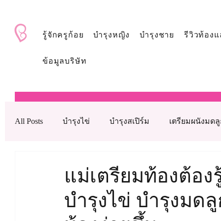
BabyAndMom.co.th
รู้จักครูก้อย
บำรุงหญิง
บำรุงชาย
รีวิวท้องแ
ข้อมูลบริษัท
All Posts
บำรุงไข่
บำรุงสเปิร์ม
เตรียมผนังมดล
บำรุงรังไข่
บำรุงเลือด
ดูแลหลังใส่ตัวอ่อน
แม่เตรียมท้องต้องร
บำรุงไข่ บำรุงมดล
เทคโนโลยีช่วยเจริญพันธุ์ทางการแพทย์
วิตามินบำ