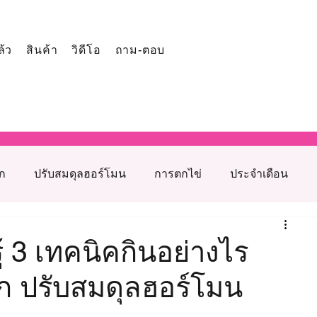
ล้ว
สินค้า
วิดีโอ
ถาม-ตอบ
ูก
ปรับสมดุลฮอร์โมน
การตกไข่
ประจำเดือน
โภชนาการเสริมภาวะเจริญพันธุ์
ู้ 3 เทคนิคกินอย่างไร
ูก ปรับสมดุลฮอร์โมน
รุงเตรียมตั้งครรภ์
สาเหตุมีบุตรยากจากฝ่ายหญิง