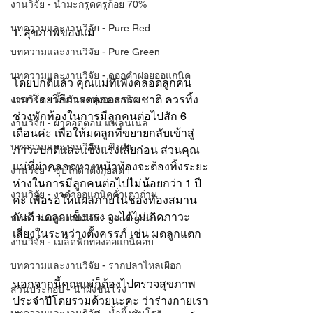
งานวิจัย - น้ำมะกรูดครูก้อย 70%
บทความและงานวิจัย - Pure Red
1. สุขภาพของแม่
บทความและงานวิจัย - Pure Green
บทความและงานวิจัย - ดอกคำฝอยออแกนิค
โดยปกติแล้ว คุณแม่ที่เพิ่งคลอดลูกคน
แรกโดยวิธีการคลอดธรรมชาติ ควรทิ้ง
งานวิจัย - น้ำมันละหุ่งออแกนิค
ช่วงพักท้องในการมีลูกคนต่อไปสัก 6 
งานวิจัย - ผ้าคอตตอน แฟลนเนล
เดือนค่ะ เพื่อให้มดลูกที่ขยายกลับเข้าสู่
บทความและงานวิจัย - ขิงดำ
ภาวะปกติและแข็งแรงเสียก่อน ส่วนคุณ
แม่ที่ผ่าคลอดทางหน้าท้องจะต้องทิ้งระยะ
งานวิจัย - ซุปไก่ดำตังกุยสดฯ
ห่างในการมีลูกคนต่อไปไม่น้อยกว่า 1 ปี
งานวิจัย - งาดำออแกนิคคั่วเตาถ่าน
ค่ะ เพื่อรอให้แผลภายในช่องท้องสมาน
กันดี มดลูกแข็งแรง จะได้ไม่เกิดภาวะ
บทความและงานวิจัย - good-grain
เสี่ยงในระหว่างตั้งครรภ์ เช่น มดลูกแตก
งานวิจัย - เมล็ดฟักทองออแกนิคอบ
บทความและงานวิจัย - รากปลาไหลเผือก
นอกจากนี้คุณแม่ก็ต้องไปตรวจสุขภาพ
ส่วนประกอบ - น้ำผึ้งชันโรง
ประจำปีโดยรวมด้วยนะคะ ว่าร่างกายเรา