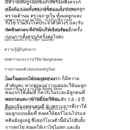
บทความและงานวิจัย - น้ำผึ้งชันโรง
มีความสมบูรณ์แข็งแรงพร้อมตั้งครรภ์
หรือยัง รวมทั้งตรวจเช็คมะเร็งปากมดลูก 
บทความและงานวิจัย -น้ำอินทผลัม 100%
ตรวจเต้านม ตรวจภายใน ทั้งมดลูกและ
บทความและงานวิจัย - น้ำหัวปลีมามอง
รังไข่ รวมถึงโรคประจำตัวต่างๆ และรับ
วัคซีนต่างๆ ที่จำเป็นให้เรียบร้อยอีกครั้ง
บทความและงานวิจัย - Ferty Coffee
ก่อนการตั้งครรภ์ครั้งต่อไปค่ะ
บความและงานวิจัย- นมแพะ
ความรู้ผู้มีบุตรยาก
.
บทความและงานวิจัย-Varginaree
รายงานผลตัวอ่อนของครูก้อย
ในเรื่องการให้นมลูกคนแรก ก็มีความ
บทความและงานวิจัย-M Z All
สำคัญค่ะ หากคุณแม่วางแผนจะให้นมลูก
บทความและงานวิจัย-Night Shot
คนแรกให้เต็มที่ ก็ควรเว้นระยะมีลูกคนที่
บทความและงานวิจัย-Ferti9oil
สองก่อนค่ะ (บ้านนี้ขอให้นมสัก 1.5 - 2 ปี 
จึงจะเริ่มแพลนคนที่ 2) เพราะการที่เราให้
ตั้งครรภ์ อาการ อาหาร ข้อควรระวัง
นมลูกแบบเต็มที่ ส่งผลให้ฮอร์โมนโปรแล
คตินยังสูงอยู่ ซึ่งฮอร์โมนตัวนี้มันไปยับยั้ง
การตกไข่ ส่งผลให้เราไข่ไม่ตก และยัง