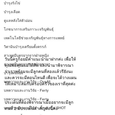
บำรุงรังไข่
บำรุงเลือด
ดูแลหลังใส่ตัวอ่อน
โภชนาการเสริมภาวะเจริญพันธุ์
เทคโนโลยีช่วยเจริญพันธุ์ทางการแพทย์
วิตามินบำรุงเตรียมตั้งครรภ์
สาเหตุมีบุตรยากจากฝ่ายหญิง
วันนี้ครูก้อยมีคำแนะนำมาฝากค่ะ เพื่อให้
สาเหตุมีบุตรยากจากฝ่ายชาย
คุณพ่อคุณแม่ได้คิด และนำมาพิจารณา
ว่าเราพร้อมจะมีลูกคนที่สองแล้วรึยังนะ 
บำรุงคนท้อง
และควรจะมีตอนไหนดี เพื่อจะได้วางแผน
บทความและงานวิจัย - OvaAll
ให้เหมาะสมกับครอบครัวของเราที่สุดค่ะ
บทความและงานวิจัย - Ferty
บทความและงานวิจัย - Ferta
ประเด็นที่ต้องพิจารณาเมื่ออยากจะมีลูก
บทความและงานวิจัย - น้ำมะกรูด SHOT
คนที่ 2 มีประเด็นสำคัญดังนี้ค่ะ