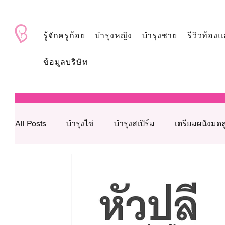
BabyAndMom.co.th
รู้จักครูก้อย
บำรุงหญิง
บำรุงชาย
รีวิวท้องแ
ข้อมูลบริษัท
All Posts
บำรุงไข่
บำรุงสเปิร์ม
เตรียมผนังมดล
บำรุงเลือด
ดูแลหลังใส่ตัวอ่อน
โภชนาการเสริ
วิตามินบำรุงเตรียมตั้งครรภ์
สาเหตุมีบุตรยากจากฝ