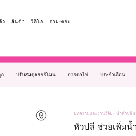
ล้ว
สินค้า
วิดีโอ
ถาม-ตอบ
ูก
ปรับสมดุลฮอร์โมน
การตกไข่
ประจำเดือน
มภาวะเจริญพันธุ์
เทคโนโลยีช่วยเจริญพันธุ์ทางการแพทย์
บทความและงานวิจัย - น้ำหัวปลี
่ายหญิง
สาเหตุมีบุตรยากจากฝ่ายชาย
บำรุงคนท้อง
หัวปลี ช่วยเพิ่ม