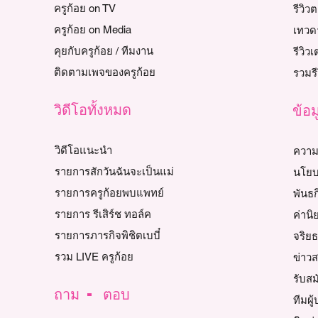
ครูก้อย on TV
รีวิ
ครูก้อย on Media
เทวด
คุยกับครูก้อย / ทีมงาน
รีวิว
ติดตามเพจของครูก้อย
รวมรี
วิดีโอทั้งหมด
ข้อม
วิดีโอแนะนำ
ความ
รายการสักวันฉันจะเป็นแม่
นโยบ
รายการครูก้อยพบแพทย์
พันธก
รายการ รีเสิร์ช ทอล์ค
ค่านิ
รายการภารกิจพิชิตเบบี๋
จริย
รวม LIVE ครูก้อย
ข่าว
รับส
ถาม - ตอบ
ทีมผู