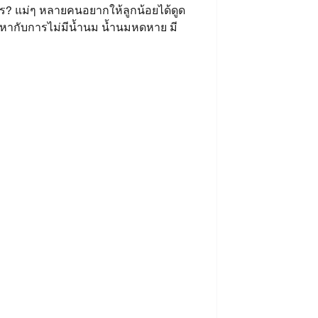
งไร? แม่ๆ หลายคนอยากให้ลูกน้อยได้ดูด
หากับการไม่มีน้ำนม น้ำนมหดหาย มี
ค