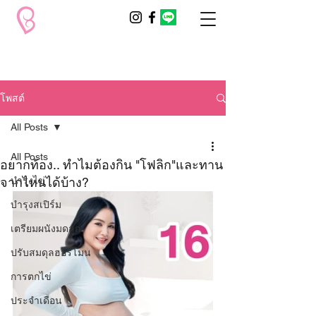
โพสต์
All Posts
All Posts
อยากท้อง.. ทำไมต้องกิน "โฟลิก"และทาน
จากไหนได้บ้าง?
บำรุงไข่
บำรุงสเปิร์ม
เตรียมผนังมดลูก
ปรับสมดุลฮอร์โมน
การตกไข่
ประจำเดือน