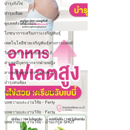
บำรุงรังไข่
บำรุงเลือด
ดูแลหลังใส่ตัวอ่อน
โภชนาการเสริมภาวะเจริญพันธุ์
เทคโนโลยีช่วยเจริญพันธุ์ทางการแพทย์
วิตามินบำรุงเตรียมตั้งครรภ์
สาเหตุมีบุตรยากจากฝ่ายหญิง
สาเหตุมีบุตรยากจากฝ่ายชาย
บำรุงคนท้อง
บทความและงานวิจัย - OvaAll
บทความและงานวิจัย - Ferty
บทความและงานวิจัย - Ferta
บทความและงานวิจัย - น้ำมะกรูด SHOT