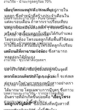
งานวิจัย - น้ำมะกรูดครูก้อย 70%
เยื่อบุโพรงมดลูก คือ ส่วนที่บุอยู่ภายใน
บทความและงานวิจัย - Pure Red
มดลูก ซึ่งทำหน้าที่สร้างประจำเดือนใน
บทความและงานวิจัย - Pure Green
แต่ละรอบเดือน ถ้าหากเราเปรียบเทียบ
บทความและงานวิจัย - ดอกคำฝอยออแกนิค
มดลูกเป็นเหมือนห้องเล็ก ๆ ห้องหนึ่ง ผนัง
หรือกล้ามเนื้อมดลูกก็เปรียบได้กับกำแพง
งานวิจัย - น้ำมันละหุ่งออแกนิค
โดยรอบห้อง โพรงมดลูกก็คือพื้นที่ใช้สอย
งานวิจัย - ผ้าคอตตอน แฟลนเนล
ภายในห้อง ส่วนเยื่อบุโพรงมดลูกก็เปรียบ
เสมือนสีที่ทาฉาบผนังห้อง ซึ่งสามารถ
บทความและงานวิจัย - ขิงดำ
หลุดล่อนได้นั่นเอง
งานวิจัย - ซุปไก่ดำตังกุยสดฯ
งานวิจัย - งาดำออแกนิคคั่วเตาถ่าน
อย่างไรก็ดีค่ะ เยื่อบุของมดลูกเป็นจุดที่
หากมีความผิดปกติใด ๆ แล้วล่ะก็ จะส่งผล
บทความและงานวิจัย - good-grain
ต่อระบบในร่างกายของหญิงสาวอย่างเรา
งานวิจัย - เมล็ดฟักทองออแกนิคอบ
ได้มากมาย โดยเฉพาะการมีบุตร ซึ่งภาวะ
บทความและงานวิจัย - รากปลาไหลเผือก
อันตรายที่มักเกิดขึ้นบ่อยคือ 
"เยื่อบุโพรง
ส่วนประกอบ - น้ำผึ้งชันโรง
มดลูกเจริญผิดที่"
 ซึ่งเป็นสิ่งที่หญิงสาวที่