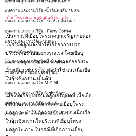
บทความและงานวิจัย - น้ำผึ้งชันโรง
อยากมีลูกไม่ควรนิ่งนอนใจค่ะ
บทความและงานวิจัย -น้ำอินทผลัม 100%
เยื่อบุโพรงมดลูกเจริญผิดที่ คืออะไร
บทความและงานวิจัย - น้ำหัวปลีมามอง
บทความและงานวิจัย - Ferty Coffee
เป็นภาวะที่เยื่อบุโพรงมดลูกเจริญภายนอก
บความและงานวิจัย- นมแพะ
โพรงมดลูกและทำให้เกิดอาการปวด
ความรู้ผู้มีบุตรยาก
บริเวณท้องน้อยอย่างรุนแรง โดยเยื่อบุ
โพรงมดลูกเจริญผิดที่ มักส่งผลต่ออวัยวะ
บทความและงานวิจัย-Varginaree
ข้างเคียง เช่น รังไข่ ท่อนำไข่ และเนื้อเยื่อ
รายงานผลตัวอ่อนของครูก้อย
ในอุ้งเชิงกราน เป็นต้น
บทความและงานวิจัย-M Z All
บทความและงานวิจัย-Night Shot
เมื่อเกิดเยื่อบุโพรงมดลูกเจริญผิดที่ เนื้อเยื่อ
บทความและงานวิจัย-Ferti9oil
ที่มีลักษณะและหน้าที่คล้ายเยื่อบุโพรง
มดลูก จะทำให้เกิดการอักเสบของเนื้อเยื่อ
ตั้งครรภ์ อาการ อาหาร ข้อควรระวัง
ในอุ้งเชิงกรานในบริเวณที่เยื่อบุโพรง
มดลูกไปเกาะ ในกรณีที่เกิดภาวะเยื่อบุ