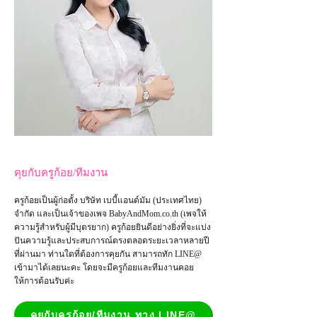
คุยกับครูก้อย/ทีมงาน
ครูก้อยเป็นผู้ก่อตั้ง บริษัท เบบี้แอนด์มัม (ประเทศไทย)
จำกัด และเป็น
เจ้าของเพจ
BabyAndMom.co.th
(เพจให้
ความรู้สำหรับผู้มีบุตรยาก) ครูก้อยยินดีอย่างยิ่งที่จะแบ่ง
ปันความรู้และประสบการณ์ตรงตลอดระยะเวลาหลายปี
ที่ผ่านมา ท่านใดที่ต้องการคุยกัน สามารถทัก LINE@
เข้ามาได้เลยนะคะ โดยจะมีครูก้อยและทีมงานคอย
ให้การต้อนรับค่ะ
คุยกับครูก้อย/ทีมงาน ทาง LINE@