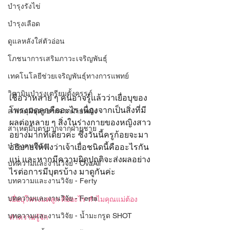
บำรุงรังไข่
บำรุงเลือด
ดูแลหลังใส่ตัวอ่อน
โภชนาการเสริมภาวะเจริญพันธุ์
เทคโนโลยีช่วยเจริญพันธุ์ทางการแพทย์
วิตามินบำรุงเตรียมตั้งครรภ์
เชื่อว่าหลาย ๆ คนอาจรู้แล้วว่าเยื่อบุของ
โพรงมดลูกคืออะไร เนื่องจากเป็นสิ่งที่มี
สาเหตุมีบุตรยากจากฝ่ายหญิง
ผลต่อหลาย ๆ สิ่งในร่างกายของหญิงสาว
สาเหตุมีบุตรยากจากฝ่ายชาย
อย่างมากทีเดียวค่ะ ซึ่งวันนี้ครูก้อยจะมา
บำรุงคนท้อง
อธิบายให้ฟังว่าเจ้าเยื่อชนิดนี้คืออะไรกัน
แน่ และหากมีความผิดปกติจะส่งผลอย่าง
บทความและงานวิจัย - OvaAll
ไรต่อการมีบุตรบ้าง มาดูกันค่ะ
บทความและงานวิจัย - Ferty
บทความและงานวิจัย - Ferta
เยื่อบุโพรงมดลูก คืออะไร ทำไมคุณแม่ต้อง
บทความและงานวิจัย - น้ำมะกรูด SHOT
ทำความรู้จัก