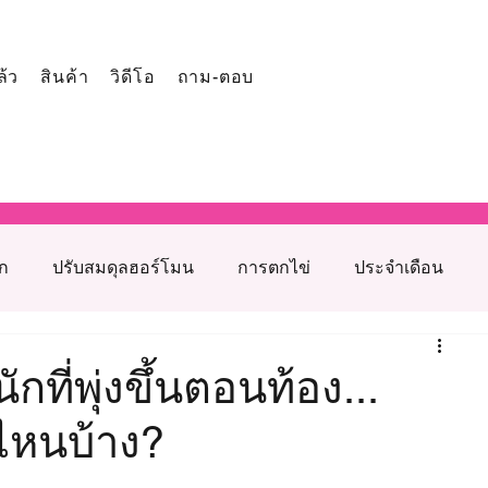
ล้ว
สินค้า
วิดีโอ
ถาม-ตอบ
ูก
ปรับสมดุลฮอร์โมน
การตกไข่
ประจำเดือน
โภชนาการเสริมภาวะเจริญพันธุ์
กที่พุ่งขึ้นตอนท้อง...
ี่ไหนบ้าง?
รุงเตรียมตั้งครรภ์
สาเหตุมีบุตรยากจากฝ่ายหญิง