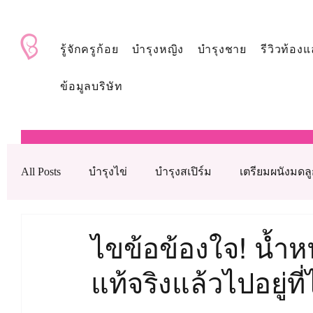
BabyAndMom.co.th
รู้จักครูก้อย
บำรุงหญิง
บำรุงชาย
รีวิวท้องแ
ข้อมูลบริษัท
All Posts
บำรุงไข่
บำรุงสเปิร์ม
เตรียมผนังมดล
บำรุงรังไข่
บำรุงเลือด
ดูแลหลังใส่ตัวอ่อน
ไขข้อข้องใจ! น้ำหนั
แท้จริงแล้วไปอยู่ท
เทคโนโลยีช่วยเจริญพันธุ์ทางการแพทย์
วิตามินบำ