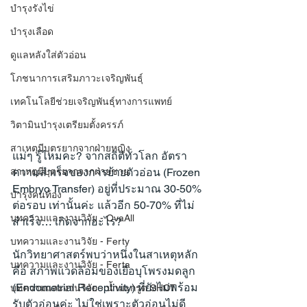
บำรุงรังไข่
บำรุงเลือด
ดูแลหลังใส่ตัวอ่อน
โภชนาการเสริมภาวะเจริญพันธุ์
เทคโนโลยีช่วยเจริญพันธุ์ทางการแพทย์
วิตามินบำรุงเตรียมตั้งครรภ์
สาเหตุมีบุตรยากจากฝ่ายหญิง
แม่ๆ รู้ไหมคะ? จากสถิติทั่วโลก อัตรา
ความสำเร็จของการย้ายตัวอ่อน (Frozen 
สาเหตุมีบุตรยากจากฝ่ายชาย
Embryo Transfer) อยู่ที่ประมาณ 30-50% 
บำรุงคนท้อง
ต่อรอบ เท่านั้นค่ะ แล้วอีก 50-70% ที่ไม่
บทความและงานวิจัย - OvaAll
สำเร็จ… เกิดจากอะไร?
บทความและงานวิจัย - Ferty
นักวิทยาศาสตร์พบว่าหนึ่งในสาเหตุหลัก
บทความและงานวิจัย - Ferta
คือ สภาพแวดล้อมของเยื่อบุโพรงมดลูก 
(Endometrial Receptivity) ที่ยังไม่พร้อม
บทความและงานวิจัย - น้ำมะกรูด SHOT
รับตัวอ่อนค่ะ ไม่ใช่เพราะตัวอ่อนไม่ดี