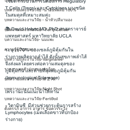
บทความและงานวิจัย - น้ำผึ้งชันโรง
โจมตี กระบวนการนี้ต้องการ Regulatory 
T Cells (Tregs) และ Cytokines บางชนิด
บทความและงานวิจัย -น้ำอินทผลัม 100%
ในสมดุลที่เหมาะสมค่ะ
บทความและงานวิจัย - น้ำหัวปลีมามอง
📚 David Heber, MD, PhD ศาสตราจารย์
บทความและงานวิจัย - Ferty Coffee
แพทยศาสตร์ มหาวิทยาลัย UCLA
บความและงานวิจัย- นมแพะ
ระบุว่า 70% ของเซลล์ภูมิคุ้มกันใน
ความรู้ผู้มีบุตรยาก
ร่างกายผลิตจากลำไส้ ดังนั้นสุขภาพลำไส้
บทความและงานวิจัย-Varginaree
จึงส่งผลโดยตรงต่อความสมดุลของ
รายงานผลตัวอ่อนของครูก้อย
ภูมิคุ้มกัน และท้ายที่สุดต่อภูมิคุ้มกัน 
(Immunological Tolerance)
บทความและงานวิจัย-M Z All
บทความและงานวิจัย-Night Shot
เพระาฉะนั้นแนะนำให้ทาน
บทความและงานวิจัย-Ferti9oil
- วิตามินซี  มีส่วนช่วยกระตุ้นการสร้าง 
ตั้งครรภ์ อาการ อาหาร ข้อควรระวัง
Lymphocytes (เม็ดเลือดขาวที่ปกป้อง
ร่างกาย)