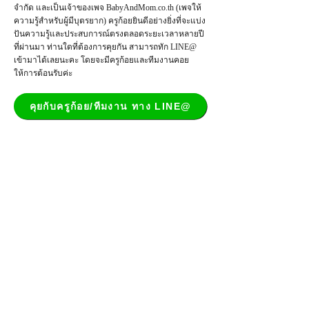
จำกัด และเป็น
เจ้าของเพจ
BabyAndMom.co.th
(เพจให้
ความรู้สำหรับผู้มีบุตรยาก) ครูก้อยยินดีอย่างยิ่งที่จะแบ่ง
ปันความรู้และประสบการณ์ตรงตลอดระยะเวลาหลายปี
ที่ผ่านมา ท่านใดที่ต้องการคุยกัน สามารถทัก LINE@
เข้ามาได้เลยนะคะ โดยจะมีครูก้อยและทีมงานคอย
ให้การต้อนรับค่ะ
คุยกับครูก้อย/ทีมงาน ทาง LINE@
ห้ามใช้เนื้อหาทั้งหมดในเว็บไซต์ หรือ
ส่วนหนึ่งส่วนใดเพื่อประโยชน์ในเชิง
การค้า ผู้ใดละเมิดมีความผิดทางอาญา
รู้จักครูก้อย