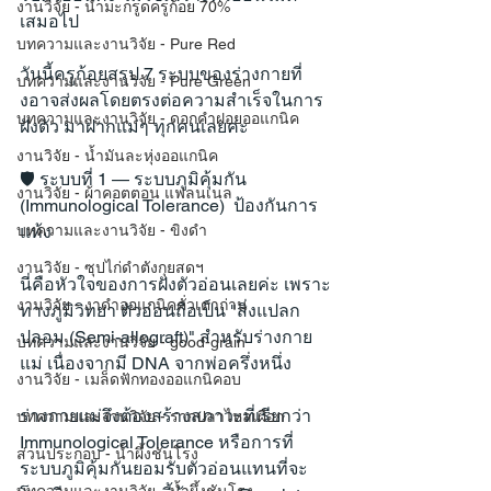
งานวิจัย - น้ำมะกรูดครูก้อย 70%
เสมอไป
บทความและงานวิจัย - Pure Red
วันนี้ครูก้อยสรุป 7 ระบบของร่างกายที่
บทความและงานวิจัย - Pure Green
งอาจส่งผลโดยตรงต่อความสำเร็จในการ
บทความและงานวิจัย - ดอกคำฝอยออแกนิค
ฝังตัว มาฝากแม่ๆ ทุกคนเลยค่ะ
งานวิจัย - น้ำมันละหุ่งออแกนิค
🛡️ ระบบที่ 1 — ระบบภูมิคุ้มกัน 
งานวิจัย - ผ้าคอตตอน แฟลนเนล
(Immunological Tolerance)  ป้องกันการ
แท้ง
บทความและงานวิจัย - ขิงดำ
งานวิจัย - ซุปไก่ดำตังกุยสดฯ
นี่คือหัวใจของการฝังตัวอ่อนเลยค่ะ เพราะ
งานวิจัย - งาดำออแกนิคคั่วเตาถ่าน
ทางภูมิวิทยา ตัวอ่อนถือเป็น "สิ่งแปลก
ปลอม (Semi-allograft)" สำหรับร่างกาย
บทความและงานวิจัย - good-grain
แม่ เนื่องจากมี DNA จากพ่อครึ่งหนึ่ง
งานวิจัย - เมล็ดฟักทองออแกนิคอบ
ร่างกายแม่จึงต้องสร้างสภาวะที่เรียกว่า 
บทความและงานวิจัย - รากปลาไหลเผือก
Immunological Tolerance หรือการที่
ส่วนประกอบ - น้ำผึ้งชันโรง
ระบบภูมิคุ้มกันยอมรับตัวอ่อนแทนที่จะ