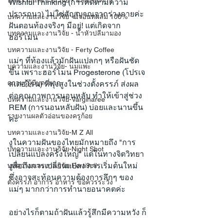
บทความและงานวิจัย - น้ำผึ้งชันโรง
Wishful Thinking (การคิดตามความ
ปรารถนา) ไม่ใช่สัญญาณจากร่างกายค่ะ
บทความและงานวิจัย -น้ำอินทผลัม 100%
ฝันตอนท้องจริงๆ มีอยู่! แต่เกิดจาก
บทความและงานวิจัย - น้ำหัวปลีมามอง
ฮอร์โมน
บทความและงานวิจัย - Ferty Coffee
แม่ๆ ที่ท้องแล้วมักฝันแปลกๆ หรือฝันชัด
บความและงานวิจัย- นมแพะ
ขึ้น เพราะฮอร์โมน Progesterone (โปรเจ
ความรู้ผู้มีบุตรยาก
สเตอโรน) ที่พุ่งสูงในช่วงตั้งครรภ์ ส่งผล
ต่อคุณภาพการนอนหลับ ทำให้เข้าสู่ช่วง 
บทความและงานวิจัย-Varginaree
REM (การนอนหลับฝัน) บ่อยและนานขึ้น
รายงานผลตัวอ่อนของครูก้อย
ค่ะ
บทความและงานวิจัย-M Z All
งูในความฝันของไทยมักหมายถึง "การ
บทความและงานวิจัย-Night Shot
เปลี่ยนแปลงครั้งใหญ่" แต่ในทางจิตวิทยา 
งูสื่อถึงการเปลี่ยนแปลง การเริ่มต้นใหม่ 
บทความและงานวิจัย-Ferti9oil
ซึ่งอาจสะท้อนความต้องการลึกๆ ของ
ตั้งครรภ์ อาการ อาหาร ข้อควรระวัง
แม่ๆ มากกว่าการทำนายอนาคตค่ะ
อย่างไรก็ตามถ้าฝันแล้วรู้สึกมีความหวัง ก็