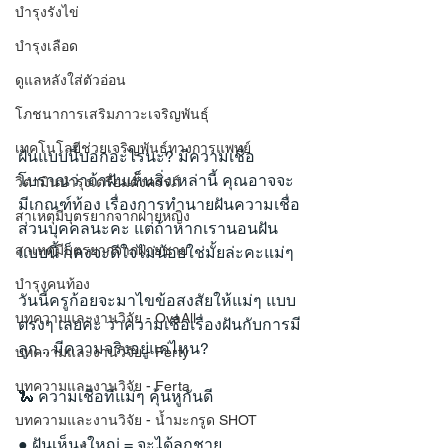
บำรุงรังไข่
บำรุงเลือด
ดูแลหลังใส่ตัวอ่อน
โภชนาการเสริมภาวะเจริญพันธุ์
เทคโนโลยีช่วยเจริญพันธุ์ทางการแพทย์
ฝันแบบนี้บอกอะไรนะ? มีความเชื่อ
โบราณว่าถ้าฝันเห็นสิ่งเหล่านี้ คุณอาจจะ
วิตามินบำรุงเตรียมตั้งครรภ์
มีเกณฑ์ท้อง เรื่องการทำนายฝันความเชื่อ
สาเหตุมีบุตรยากจากฝ่ายหญิง
ส่วนบุคคลนะคะ แต่ถ้าหากเรานอนฝัน
สาเหตุมีบุตรยากจากฝ่ายชาย
แบบนี้ ก็คงจะดีใจไม่น้อยใช่มั้ยล่ะคะแม่ๆ
บำรุงคนท้อง
วันนี้ครูก้อยจะมาไขข้อสงสัยให้แม่ๆ แบบ
บทความและงานวิจัย - OvaAll
ตรงๆ เลยค่ะ ว่าความเชื่อเรื่องฝันกับการมี
ลูก... มีความจริงอยู่แค่ไหน?
บทความและงานวิจัย - Ferty
บทความและงานวิจัย - Ferta
🐍 ความเชื่อที่แม่ๆ คุ้นหูกันดี
บทความและงานวิจัย - น้ำมะกรูด SHOT
● ฝันเห็นงูใหญ่ = จะได้ลูกชาย