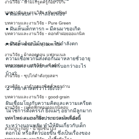
งานวิจัย - น้ำมะกรูดครูก้อย 70%
บทความและงานวิจัย - Pure Red
● ฝันเห็นปลา = กำลังจะท้อง
บทความและงานวิจัย - Pure Green
● ฝันเห็นเด็กทารก = มีคนมาขอเกิด
บทความและงานวิจัย - ดอกคำฝอยออแกนิค
● ฝันเห็นดอกไม้บาน = ไข่กำลังตก
งานวิจัย - น้ำมันละหุ่งออแกนิค
งานวิจัย - ผ้าคอตตอน แฟลนเนล
ความเชื่อพวกนี้ส่งต่อกันมาหลายชั่วอายุ
บทความและงานวิจัย - ขิงดำ
คนเลยค่ะ แต่วิทยาศาสตร์บอกว่าอะไร
บ้าง?
งานวิจัย - ซุปไก่ดำตังกุยสดฯ
งานวิจัย - งาดำออแกนิคคั่วเตาถ่าน
🔬 วิทยาศาสตร์ว่าไว้ยังไง?
บทความและงานวิจัย - good-grain
ฝันเชื่อมโยงกับความคิดและความเครียด 
งานวิจัย - เมล็ดฟักทองออแกนิคอบ
ไม่ใช่การตั้งครรภ์ ยิ่งแม่ๆ อยากมีลูกมาก
เท่าไหร่ สมองก็ยิ่งประมวลผลเรื่องนี้
บทความและงานวิจัย - รากปลาไหลเผือก
ระหว่างนอนหลับ ทำให้ฝันเกี่ยวกับเด็ก 
ส่วนประกอบ - น้ำผึ้งชันโรง
ดอกไม้ หรือสัตว์บ่อยขึ้น ซึ่งเป็นเรื่องของ 