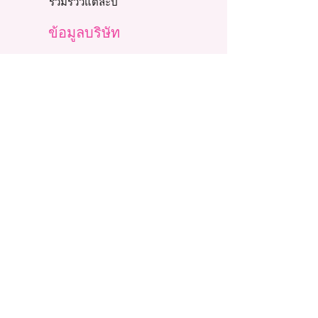
รวมรีวิวแต่ละปี
ข้อมูลบริษัท
ความเป็นมาของเรา
นโยบายของบริษัท
พันธกิจและวิสัยทัศน์
ค่านิยมหลัก
จริยธรรมทางธุรกิจ
ข่าวสารและกิจกรรม
รับสมัครงาน
ทีมผู้บริหาร
ติดต่อบริษัท
สินค้าทั้งหมด