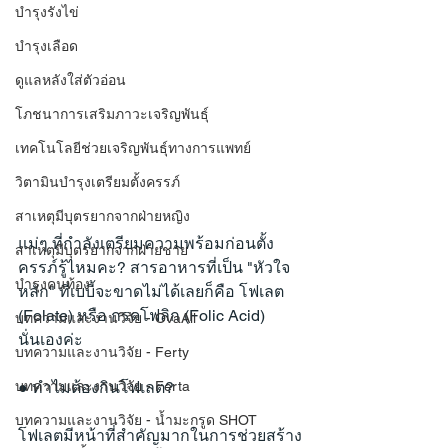
บำรุงรังไข่
บำรุงเลือด
ดูแลหลังใส่ตัวอ่อน
โภชนาการเสริมภาวะเจริญพันธุ์
เทคโนโลยีช่วยเจริญพันธุ์ทางการแพทย์
วิตามินบำรุงเตรียมตั้งครรภ์
สาเหตุมีบุตรยากจากฝ่ายหญิง
แม่ๆ ที่กำลังเตรียมความพร้อมก่อนตั้ง
สาเหตุมีบุตรยากจากฝ่ายชาย
ครรภ์รู้ไหมคะ? สารอาหารที่เป็น "หัวใจ
บำรุงคนท้อง
หลัก" ที่เบบี้จะขาดไม่ได้เลยก็คือ โฟเลต 
(Folate) หรือ กรดโฟลิก (Folic Acid) 
บทความและงานวิจัย - OvaAll
นั่นเองค่ะ
บทความและงานวิจัย - Ferty
บทความและงานวิจัย - Ferta
● ทำไมต้องกินโฟเลต?
บทความและงานวิจัย - น้ำมะกรูด SHOT
โฟเลตมีหน้าที่สำคัญมากในการช่วยสร้าง