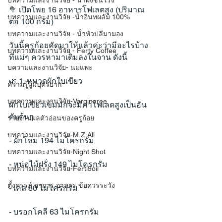
บทความและงานวิจัย - น้ำผึ้งชันโรง
🥦 เปิดโพย 16 อาหารโฟเลตสูง (ปริมาณ
บทความและงานวิจัย -น้ำอินทผลัม 100%
ต่อ 100 กรัม)
บทความและงานวิจัย - น้ำหัวปลีมามอง
วันนี้ครูก้อยคัดมาให้แล้วค่ะว่ามีอะไรบ้าง
บทความและงานวิจัย - Ferty Coffee
ที่แม่ๆ ควรหามาเติมลงในจาน ดังนี้
บความและงานวิจัย- นมแพะ
🌿 1. หมวดผักใบเขียว
ความรู้ผู้มีบุตรยาก
บทความและงานวิจัย-Varginaree
ผักใบเขียวเข้มมักจะมีค่าโฟเลตสูงเป็นอัน
ดับต้นๆ
รายงานผลตัวอ่อนของครูก้อย
บทความและงานวิจัย-M Z All
- ผักโขม 194 ไมโครกรัม
บทความและงานวิจัย-Night Shot
- หน่อไม้ฝรั่ง 149 ไมโครกรัม
บทความและงานวิจัย-Ferti9oil
ตั้งครรภ์ อาการ อาหาร ข้อควรระวัง
- เคล 80 ไมโครกรัม
- บรอกโคลี 63 ไมโครกรัม