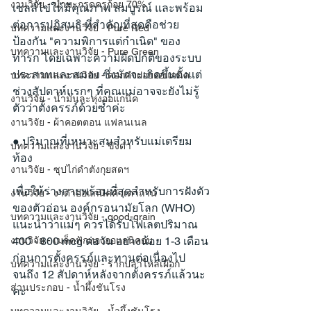
งานวิจัย - น้ำมะกรูดครูก้อย 70%
เซลล์ไข่ให้มีคุณภาพ สมบูรณ์ และพร้อม
ต่อการปฏิสนธิ ที่สำคัญที่สุดคือช่วย
บทความและงานวิจัย - Pure Red
ป้องกัน "ความพิการแต่กำเนิด" ของ
บทความและงานวิจัย - Pure Green
ทารก โดยเฉพาะความผิดปกติของระบบ
ประสาทและสมอง ซึ่งมักจะเกิดขึ้นตั้งแต่
บทความและงานวิจัย - ดอกคำฝอยออแกนิค
ช่วงสัปดาห์แรกๆ ที่คุณแม่อาจจะยังไม่รู้
งานวิจัย - น้ำมันละหุ่งออแกนิค
ตัวว่าตั้งครรภ์ด้วยซ้ำค่ะ
งานวิจัย - ผ้าคอตตอน แฟลนเนล
● ปริมาณที่เหมาะสมสำหรับแม่เตรียม
บทความและงานวิจัย - ขิงดำ
ท้อง
งานวิจัย - ซุปไก่ดำตังกุยสดฯ
เพื่อให้ร่างกายพร้อมที่สุดสำหรับการฝังตัว
งานวิจัย - งาดำออแกนิคคั่วเตาถ่าน
ของตัวอ่อน องค์กรอนามัยโลก (WHO) 
บทความและงานวิจัย - good-grain
แนะนำว่าแม่ๆ ควรได้รับโฟเลตปริมาณ 
งานวิจัย - เมล็ดฟักทองออแกนิคอบ
400 - 800 mcg ต่อวัน อย่างน้อย 1-3 เดือน
ก่อนการตั้งครรภ์และทานต่อเนื่องไป
บทความและงานวิจัย - รากปลาไหลเผือก
จนถึง 12 สัปดาห์หลังจากตั้งครรภ์แล้วนะ
ส่วนประกอบ - น้ำผึ้งชันโรง
คะ