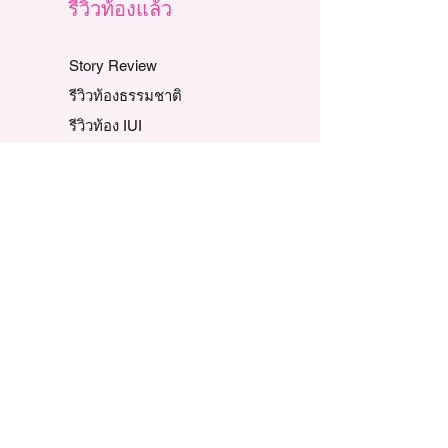
รีวิวท้องแล้ว
Story Review
รีวิวท้องธรรมชาติ
รีวิวท้อง IUI
รีวิวท้อง IVF, ICSI
รีวิวตามปัญหาท้องยาก
เทวดา-นางฟ้า น้อย
รีวิวเตรียมตั้งครรภ์
รวมรีวิวแต่ละปี
ข้อมูลบริษัท
ความเป็นมาของเรา
นโยบายของบริษัท
พันธกิจและวิสัยทัศน์