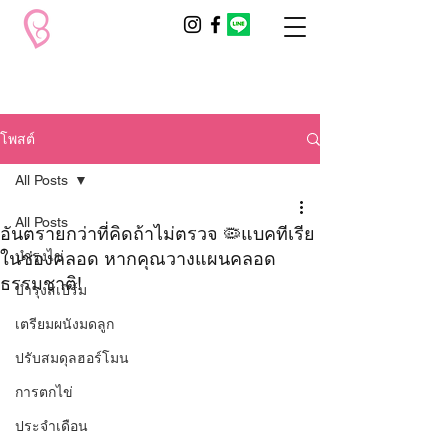
โพสต์
All Posts
All Posts
อันตรายกว่าที่คิดถ้าไม่ตรวจ 🦠แบคทีเรีย
ในช่องคลอด หากคุณวางแผนคลอด
บำรุงไข่
ธรรมชาติ!
บำรุงสเปิร์ม
เตรียมผนังมดลูก
ปรับสมดุลฮอร์โมน
การตกไข่
ประจำเดือน