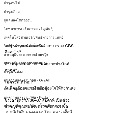
บำรุงรังไข่
บำรุงเลือด
ดูแลหลังใส่ตัวอ่อน
โภชนาการเสริมภาวะเจริญพันธุ์
เทคโนโลยีช่วยเจริญพันธุ์ทางการแพทย์
แม่ๆ หลายคนมักสงสัยว่าการตรวจ GBS 
วิตามินบำรุงเตรียมตั้งครรภ์
คืออะไร?
สาเหตุมีบุตรยากจากฝ่ายหญิง
สาเหตุมีบุตรยากจากฝ่ายชาย
ทำไมคุณหมอถึงต้องนัดตรวจช่วงใกล้
คลอด?
บำรุงคนท้อง
บทความและงานวิจัย - OvaAll
ไม่ตรวจได้ไหม?
วันนี้ครูก้อยจะมาไขข้อข้องใจให้ฟังกันค่ะ
บทความและงานวิจัย - Ferty
บทความและงานวิจัย - Ferta
ช่วงอายุครรภ์ 36–37 สัปดาห์ เป็นช่วง
บทความและงานวิจัย - น้ำมะกรูด SHOT
สำคัญที่คุณหมอจะตรวจคัดกรองเชื้อ
แบคทีเรียในช่องคลอด โดยเฉพาะเชื้อที่