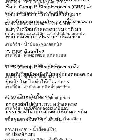
งานวิจัย - น้ำมะกรูดครูก้อย 70%
ชื่อว่า Group B Streptococcus (GBS) ค่ะ 
บทความและงานวิจัย - Pure Red
ขอบอกเลยว่าการตรวจนี้สำคัญมาก
สำหรับความปลอดภัยของเบบี๋ โดยเฉพาะ
บทความและงานวิจัย - Pure Green
แม่ๆ ที่เตรียมตัวคลอดธรรมชาติ มา
บทความและงานวิจัย - ดอกคำฝอยออแกนิค
ทำความเข้าใจไปพร้อมๆ กันเลยค่ะ
งานวิจัย - น้ำมันละหุ่งออแกนิค
🦠 GBS คืออะไร?
งานวิจัย - ผ้าคอตตอน แฟลนเนล
บทความและงานวิจัย - ขิงดำ
GBS (Group B Streptococcus) คือ 
แบคทีเรียชนิดหนึ่งที่มักอยู่ช่องคลอดของ
งานวิจัย - ซุปไก่ดำตังกุยสดฯ
ผู้หญิง โดยไม่ทำให้เกิดอาการ
งานวิจัย - งาดำออแกนิคคั่วเตาถ่าน
👉 แต่ในหญิงตั้งครรภ์
บทความและงานวิจัย - good-grain
อาจส่งต่อไปสู่ทารกระหว่างคลอด
งานวิจัย - เมล็ดฟักทองออแกนิคอบ
ธรรมชาติได้ และอาจทำให้เกิดการติด
บทความและงานวิจัย - รากปลาไหลเผือก
เชื้อรุนแรงในทารกได้ เช่น
ส่วนประกอบ - น้ำผึ้งชันโรง
🫁 ปอดอักเสบ