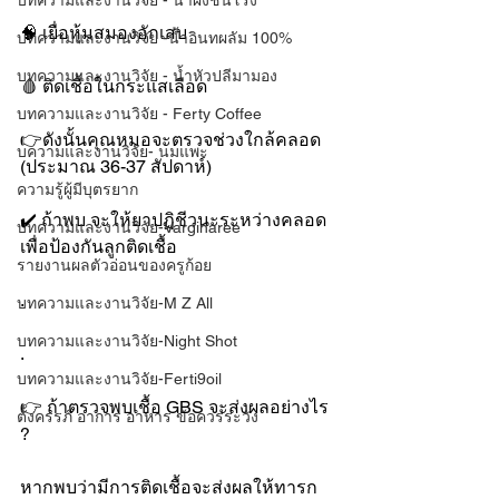
บทความและงานวิจัย - น้ำผึ้งชันโรง
🧠 เยื่อหุ้มสมองอักเสบ
บทความและงานวิจัย -น้ำอินทผลัม 100%
บทความและงานวิจัย - น้ำหัวปลีมามอง
🩸 ติดเชื้อในกระแสเลือด
บทความและงานวิจัย - Ferty Coffee
👉ดังนั้นคุณหมอจะตรวจช่วงใกล้คลอด 
บความและงานวิจัย- นมแพะ
(ประมาณ 36-37 สัปดาห์)
ความรู้ผู้มีบุตรยาก
✔️ ถ้าพบ จะให้ยาปฏิชีวนะระหว่างคลอด 
บทความและงานวิจัย-Varginaree
เพื่อป้องกันลูกติดเชื้อ
รายงานผลตัวอ่อนของครูก้อย
.
บทความและงานวิจัย-M Z All
บทความและงานวิจัย-Night Shot
.
บทความและงานวิจัย-Ferti9oil
👉 ถ้าตรวจพบเชื้อ GBS จะส่งผลอย่างไร 
ตั้งครรภ์ อาการ อาหาร ข้อควรระวัง
?
หากพบว่ามีการติดเชื้อจะส่งผลให้ทารก