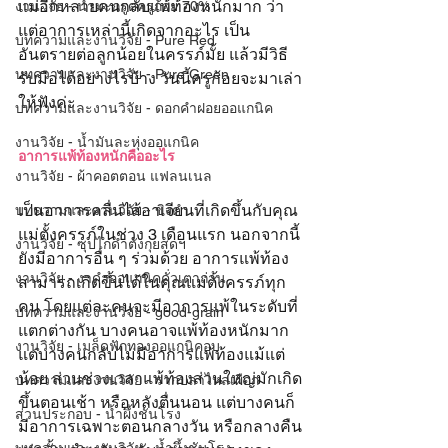
แม่อีกหลายคนกลับแพ้ท้องหนักมาก ว่า
งานวิจัย - น้ำมะกรูดครูก้อย 70%
แต่อาการเหล่านี้เกิดจากอะไร เป็น
บทความและงานวิจัย - Pure Red
อันตรายต่อลูกน้อยในครรภ์มั้ย แล้วมีวิธี
บทความและงานวิจัย - Pure Green
รับมือได้อย่างไรบ้าง วันนี้ครูก้อยจะมาเล่า
ให้ฟังค่ะ
บทความและงานวิจัย - ดอกคำฝอยออแกนิค
งานวิจัย - น้ำมันละหุ่งออแกนิค
อาการแพ้ท้องหนักคืออะไร
งานวิจัย - ผ้าคอตตอน แฟลนเนล
เป็นอาการคลื่นไส้อาเจียนที่เกิดขึ้นกับคุณ
บทความและงานวิจัย - ขิงดำ
แม่ตั้งครรภ์ในช่วง 3 เดือนแรก นอกจากนี้
งานวิจัย - ซุปไก่ดำตังกุยสดฯ
ยังมีอาการอื่น ๆ ร่วมด้วย 
อาการแพ้ท้อง
งานวิจัย - งาดำออแกนิคคั่วเตาถ่าน
สามารถเกิดขึ้นได้ในคุณแม่ตั้งครรภ์ทุก
คน โดยแต่ละคนจะมีอาการแพ้ในระดับที่
บทความและงานวิจัย - good-grain
แตกต่างกัน บางคนอาจแพ้ท้องหนักมาก 
งานวิจัย - เมล็ดฟักทองออแกนิคอบ
แต่บางคนกลับไม่มีอาการแพ้ท้องแม้แต่
น้อย ส่วนช่วงเวลาแพ้ท้องส่วนใหญ่มักเกิด
บทความและงานวิจัย - รากปลาไหลเผือก
ขึ้นตอนเช้า หรือหลังตื่นนอน แต่บางคนก็
ส่วนประกอบ - น้ำผึ้งชันโรง
มีอาการเฉพาะตอนกลางวัน หรือกลางคืน