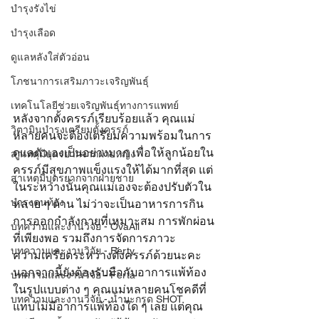
บำรุงรังไข่
บำรุงเลือด
ดูแลหลังใส่ตัวอ่อน
โภชนาการเสริมภาวะเจริญพันธุ์
เทคโนโลยีช่วยเจริญพันธุ์ทางการแพทย์
หลังจากตั้งครรภ์เรียบร้อยแล้ว คุณแม่
วิตามินบำรุงเตรียมตั้งครรภ์
หลายคนจะต้องเตรียมความพร้อมในการ
ดูแลตัวเองเป็นอย่างมาก เพื่อให้ลูกน้อยใน
สาเหตุมีบุตรยากจากฝ่ายหญิง
ครรภ์มีสุขภาพแข็งแรงให้ได้มากที่สุด แต่
สาเหตุมีบุตรยากจากฝ่ายชาย
ในระหว่างนั้นคุณแม่เองจะต้องปรับตัวใน
บำรุงคนท้อง
หลาย ๆ ด้าน ไม่ว่าจะเป็นอาหารการกิน 
การออกกำลังกายที่เหมาะสม การพักผ่อน
บทความและงานวิจัย - OvaAll
ที่เพียงพอ รวมถึงการจัดการภาวะ
บทความและงานวิจัย - Ferty
ความเครียดระหว่างตั้งครรภ์ด้วยนะคะ 
นอกจากนี้ยังต้องรับมือกับอาการแพ้ท้อง
บทความและงานวิจัย - Ferta
ในรูปแบบต่าง ๆ คุณแม่หลายคนโชคดีที่
บทความและงานวิจัย - น้ำมะกรูด SHOT
แทบไม่มีอาการแพ้ท้องใด ๆ เลย แต่คุณ