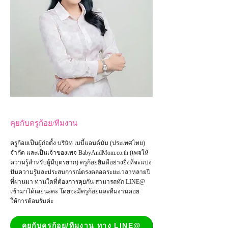
คุยกับครูก้อย/ทีมงาน
ครูก้อยเป็นผู้ก่อตั้ง บริษัท เบบี้แอนด์มัม (ประเทศไทย)
จำกัด และเป็น
เจ้าของเพจ
BabyAndMom.co.th
(เพจให้
ความรู้สำหรับผู้มีบุตรยาก) ครูก้อยยินดีอย่างยิ่งที่จะแบ่ง
ปันความรู้และประสบการณ์ตรงตลอดระยะเวลาหลายปี
ที่ผ่านมา ท่านใดที่ต้องการคุยกัน สามารถทัก LINE@
เข้ามาได้เลยนะคะ โดยจะมีครูก้อยและทีมงานคอย
ให้การต้อนรับค่ะ
คุยกับครูก้อย/ทีมงาน ทาง LINE@