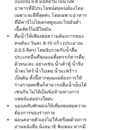
แบ่งเป็น 5-6 มื้อต่อวัน เน้นไปที่
อาหารที่มีประโยชน์ต่อคนท้องโดย
เฉพาะจะดีที่สุดค่ะ โดยเฉพาะอาหาร
ที่มีคาร์โบไฮเดรตสูงและไขมันต่ำ 
เนื้อสัตว์ไม่มีไขมัน
ดื่มน้ำให้เพียงต่อความต้องการของ
คนท้อง วันละ 8-10 แก้ว (ประมาณ 
2-2.5 ลิตร) โดยนับรวมกับน้ำดื่ม
ประเภทอื่นที่คุณแม่ตั้งครรภ์ควรดื่ม
ด้วยนะคะ อย่างเช่น น้ำเต้าหู้ น้ำขิง 
น้ำตะไคร้ น้ำใบเตย น้ำมะพร้าว 
เป็นต้น ทั้งนี้หากคุณแม่ต้องการให้
ร่างกายสดชื่นก็สามารถดื่มน้ำเย็นได้
เช่นกัน ไม่ได้เป็นข้อห้ามทางการ
แพทย์แต่อย่างใดค่ะ
นอนหลับพักผ่อนให้เพียงพอต่อความ
ต้องการของร่างกาย
ผ่อนคลายตัวเองไม่ให้เครียดด้วยการ
อ่านหนังสือ นั่งสมาธิ ฟังเพลง หากมี