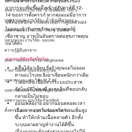
บทความและงานวิจัย - น้ำผึ้งชันโรง
เท่านั้น สำหรับระดับความรุนแรงของ
อาการจะเพิ่มขึ้นเมื่อเข้าสู่สัปดาห์ที่ 12-
บทความและงานวิจัย -น้ำอินทผลัม 100%
14 ของการตั้งครรภ์ หากคุณแม่มีอาการ
บทความและงานวิจัย - น้ำหัวปลีมามอง
แพ้ท้องหนักมากแต่ละเลยการดูแลตัวเอง 
ไม่ยอมเข้ารับการรักษาจากแพทย์ผู้
บทความและงานวิจัย - Ferty Coffee
เชี่ยวชาญ อาจเป็นอันตรายต่อสุขภาพคุณ
บความและงานวิจัย- นมแพะ
แม่ได้ค่ะ
ความรู้ผู้มีบุตรยาก
อาการแพ้ท้องมีอะไรบ้าง
บทความและงานวิจัย-Varginaree
คลื่นไส้อาเจียน ยิ่งถ้าคุณแม่ไม่ยอม
รายงานผลตัวอ่อนของครูก้อย
ทานอะไรเลย ยิ่งอาเจียนหนักกว่าเดิม
บทความและงานวิจัย-M Z All
ไวต่อกลิ่น เนื่องจากระบบประสาท
อัตโนมัติไม่คงที่ จากกลิ่นที่ชอบกลับ
บทความและงานวิจัย-Night Shot
กลายเป็นไม่ชอบ
บทความและงานวิจัย-Ferti9oil
อ่อนเพลียง่าย อยากนอนตลอดเวลา 
เนื่องจากฮอรโมนเอสโตรเจนเพิ่มสูง
ตั้งครรภ์ อาการ อาหาร ข้อควรระวัง
ขึ้น ทำให้กล้ามเนื้อคลายตัว อีกทั้ง
ระบบเผาผลาญทำงานได้ดีขึ้น
เนื่องจากจะต้องส่งสารอาหารไปให้