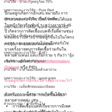
งานวิจัย - น้ำมะกรูดครูก้อย 70%
บทความและงานวิจัย - Pure Red
ปีกมดลูกเกิดการอักเสบ หมายถึง การ
บทความและงานวิจัย - Pure Green
อักเสบของท่อรังไข่ เป็นโรคที่พบได้บ่อย
ในหญิงวัยเจริญพันธุ์ ระหว่างอายุ15-45 
บทความและงานวิจัย - ดอกคำฝอยออแกนิค
ปี เกิดจากการติดเชื้อแบคทีเรียที่ผ่านช่อง
งานวิจัย - น้ำมันละหุ่งออแกนิค
คลอดเข้าไปทางปากมดลูกขึ้นไปในโพรง
มดลูก และลุกลามต่อไปจนถึงท่อรังไข่ 
งานวิจัย - ผ้าคอตตอน แฟลนเนล
บางครั้งอาจพบการติดเชื้อร่วมกันใน
บทความและงานวิจัย - ขิงดำ
หลายตำแหน่ง และเรียกรวม ๆ กันว่า "อุ้ง
เชิงกรานอักเสบ" (
Pelvic Inflammatory 
งานวิจัย - ซุปไก่ดำตังกุยสดฯ
Disease
 หรือ PID)
งานวิจัย - งาดำออแกนิคคั่วเตาถ่าน
บทความและงานวิจัย - good-grain
ปีกมดลูกเกิดการอักเสบ มีสาเหตุมาจากอะไร?
งานวิจัย - เมล็ดฟักทองออแกนิคอบ
สำหรับภาวะนี้สามารถเกิดขึ้นได้จาก
บทความและงานวิจัย - รากปลาไหลเผือก
หลายสาเหตุค่ะ เช่น
ส่วนประกอบ - น้ำผึ้งชันโรง
การติดเชื้อแบคทีเรียจากการมีเพศ