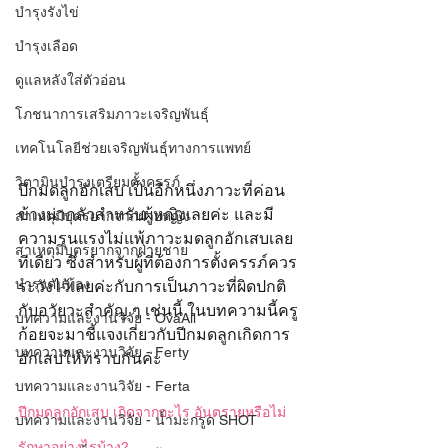
บำรุงรังไข่
บำรุงเลือด
ดูแลหลังใส่ตัวอ่อน
โภชนาการเสริมภาวะเจริญพันธุ์
เทคโนโลยีช่วยเจริญพันธุ์ทางการแพทย์
วิตามินบำรุงเตรียมตั้งครรภ์
ปีกมดลูกอักเสบ เป็นอีกหนึ่งภาวะที่ค่อน
ข้างน่ากลัวสำหรับผู้หญิงเลยค่ะ และมี
สาเหตุมีบุตรยากจากฝ่ายหญิง
ความรุนแรงไม่แพ้ภาวะมดลูกอักเสบเลย
สาเหตุมีบุตรยากจากฝ่ายชาย
ทีเดียว ซึ่งสำหรับผู้ที่ต้องการตั้งครรภ์ควร
บำรุงคนท้อง
ระวังไว้เลยค่ะกับการเป็นภาวะที่ผิดปกติ
กับอวัยวะสำคัญ ๆ เช่นนี้ ในบทความนี้ครู
บทความและงานวิจัย - OvaAll
ก้อยจะมาชี้แจงเกี่ยวกับปีกมดลูกเกิดการ
บทความและงานวิจัย - Ferty
อักเสบให้ทราบกันค่ะ
บทความและงานวิจัย - Ferta
ปีกมดลูกอักเสบ เกิดจากอะไร อันตรายหรือไม่ 
บทความและงานวิจัย - น้ำมะกรูด SHOT
รักษาอย่างไรบ้าง?