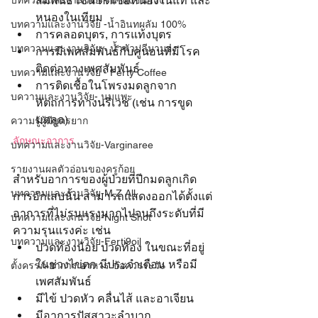
สัมพันธ์ เช่น ติดเชื้อหนองในแท้ และ
บทความและงานวิจัย - น้ำผึ้งชันโรง
หนองในเทียม
บทความและงานวิจัย -น้ำอินทผลัม 100%
การคลอดบุตร, การแท้งบุตร
บทความและงานวิจัย - น้ำหัวปลีมามอง
การมีเพศสัมพันธ์กับคู่นอนที่มีโรค
ติดต่อทางเพศสัมพันธ์
บทความและงานวิจัย - Ferty Coffee
การติดเชื้อในโพรงมดลูกจาก
บความและงานวิจัย- นมแพะ
หัตถการทางนรีเวช (เช่น การขูด
มดลูก)
ความรู้ผู้มีบุตรยาก
ลักษณะอาการ
บทความและงานวิจัย-Varginaree
รายงานผลตัวอ่อนของครูก้อย
สำหรับอาการของผู้ป่วยที่ปีกมดลูกเกิด
บทความและงานวิจัย-M Z All
การอักเสบนั้น สามารถแสดงออกได้ตั้งแต่
อาการที่ไม่รุนแรงมากไปจนถึงระดับที่มี
บทความและงานวิจัย-Night Shot
ความรุนแรงค่ะ เช่น
บทความและงานวิจัย-Ferti9oil
ปวดท้องน้อย ปวดท้อง ในขณะที่อยู่
ในช่วงไข่ตก มีประจำเดือน หรือมี
ตั้งครรภ์ อาการ อาหาร ข้อควรระวัง
เพศสัมพันธ์
มีไข้ ปวดหัว คลื่นไส้ และอาเจียน
มีอาการปัสสาวะลำบาก