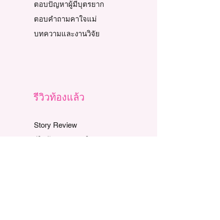
ตอบปัญหาผู้มีบุตรยาก
ตอบคำถามคาใจแม่
บทความและงานวิจัย
รีวิวท้องแล้ว
Story Review
รีวิวท้องธรรมชาติ
รีวิวท้อง IUI
รีวิวท้อง IVF, ICSI
รีวิวตามปัญหาท้องยาก
เทวดา-นางฟ้า น้อย
รีวิวเตรียมตั้งครรภ์