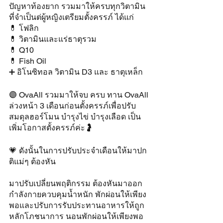
ปัญหาท้องยาก รวมมาให้ครบทุกวิตามิน
ที่จำเป็นต่ผู้หญิงเตรียมตั้งครรภ์ ได้แก่
💊 โฟลิก
💊 วิตามินและแร่ธาตุรวม
💊 Q10
💊 Fish Oil
➕ อิโนซิทอล วิตามิน D3 และ ธาตุเหล็ก
🟣 OvaAll รวมมาให้จบ ครบ ทาน OvaAll 
ล่วงหน้า 3 เดือนก่อนตั้งครรภ์เพื่อปรับ
สมดุลฮอร์โมน บำรุงไข่ บำรุงเลือด เป็น
เพิ่มโอกาสตั้งครรภ์ค่ะ🤰
💗 ดังนั้นในการปรับประจำเดือนให้มาปก
ติแม่ๆ ต้องหัน
มาปรับเปลี่ยนพฤติกรรม ต้องหันมาออก
กำลังกายควบคุมน้ำหนัก พักผ่อนให้เพียง
พอและปรับการรับประทานอาหารให้ถูก
หลักโภชนาการ นอนพักผ่อนให้เพียงพอ 