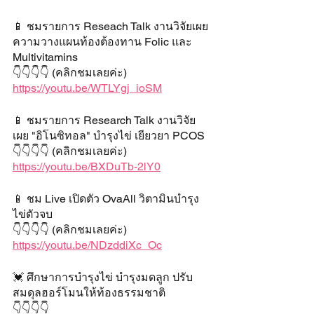
📱 ชมรายการ Reseach Talk งานวิจัยเผย
ความวางแผนท้องต้องทาน Folic และ 
Multivitamins
👇👇👇👇 (คลิกชมเลยค่ะ)
https://youtu.be/WTLYgj_ioSM
📱 ชมรายการ Research Talk งานวิจัย
เผย "อิโนซิทอล" บำรุงไข่ เยียวยา PCOS 
👇👇👇👇 (คลิกชมเลยค่ะ)
https://youtu.be/BXDuTb-2lY0
📱 ชม Live เปิดตัว OvaAll วิตามินบำรุง
ไข่ตัวจบ
👇👇👇👇 (คลิกชมเลยค่ะ)
https://youtu.be/NDzddiXc_Oc
💓 ศึกษาการบำรุงไข่ บำรุงมดลูก ปรับ
สมดุลฮอร์โมนให้ท้องธรรมชาติ
👇👇👇👇