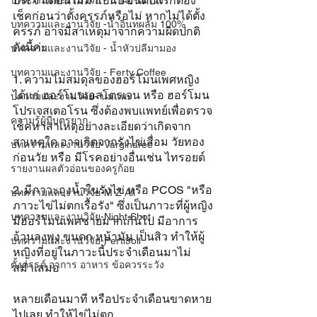
ประจำเดือนไม่มาเป็นปี อันดับแรกต้อง
บทความและงานวิจัย - น้ำผึ้งชันโรง
เช็คก่อนว่าตั้งครรภ์หรือไม่ หากไม่ได้ตั้ง
บทความและงานวิจัย -น้ำอินทผลัม 100%
ครรภ์ อาจมีสาเหตุมาจากความผิดปกติ 
ดังนี้ค่ะ
บทความและงานวิจัย - น้ำหัวปลีมามอง
บทความและงานวิจัย - Ferty Coffee
1. ความไม่สมดุลของฮอร์โมนเพศหญิง 
ได้แก่ ฮอร์โมนเอสโตรเจน หรือ ฮอร์โมน
บความและงานวิจัย- นมแพะ
โปรเจสเตอโรน ซึ่งต้องพบแพทย์เพื่อตรวจ
ความรู้ผู้มีบุตรยาก
เช็คหาสาเหตุอย่างละเอียดว่าเกิดจาก
สาเหตุใด อาจเกิดจากรังไข่เสื่อม วัยทอง
บทความและงานวิจัย-Varginaree
ก่อนวัย หรือ มีโรคอย่างอื่นเช่น ไทรอยด์
รายงานผลตัวอ่อนของครูก้อย
2. มีภาวะถุงน้ำในรังไข่ หรือ PCOS "หรือ
บทความและงานวิจัย-M Z All
ภาวะไข่ไม่ตกเรื้อรัง" ซึ่งเป็นภาวะที่ผู้หญิง
บทความและงานวิจัย-Night Shot
มีฮอร์โมนเพศชายมากเกินไป มีอาการ
อ้วนลงพุง ขนดก หน้ามัน เป็นสิว ทำให้ผู้
บทความและงานวิจัย-Ferti9oil
หญิงที่อยู่ในภาวะนี้ประจำเดือนมาไม่
ตั้งครรภ์ อาการ อาหาร ข้อควรระวัง
สม่ำเสมอ 
หลายเดือนมาที หรือประจำเดือนขาดหาย
ไปเลย ทำให้ไข่ไม่ตก