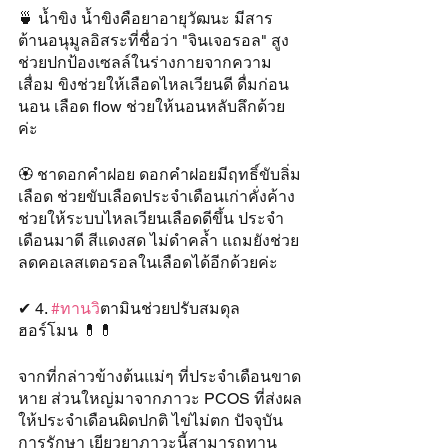
🍵 น้ำขิง น้ำขิงคือยาอายุวัฒนะ มีสาร
ต้านอนุมูลอิสระที่ชื่อว่า "จินเจอรอล" สูง
ช่วยปกป้องเซลล์ในร่างกายจากความ
เสื่อม ขิงช่วยให้เลือดไหลเวียนดี ดื่มก่อน
นอน เลือด flow ช่วยให้นอนหลับลึกด้วย
ค่ะ
🏵 ชาดอกคำฝอย ดอกคำฝอยมีฤทธิ์ขับลิ่ม
เลือด ช่วยขับเลือดประจำเดือนเก่าคั่งค้าง 
ช่วยให้ระบบไหลเวียนเลือดดีขึ้น ประจำ
เดือนมาดี สีแดงสด ไม่ดำคล้ำ แถมยังช่วย
ลดคอเลสเตอรอลในเลือดได้อีกด้วยค่ะ
✔ 4. 
#ทานว
ิตามินช่วยปรับสมดุล
ฮอร์โมน 💊💊
จากที่กล่าวข้างต้นแม่ๆ ที่ประจำเดือนขาด
หาย ส่วนใหญ่มาจากภาวะ PCOS ที่ส่งผล
ให้ประจำเดือนผิดปกติ ไข่ไม่ตก ปัจจุบัน
การรักษา เยียวยาภาวะนี้สามารถทาน