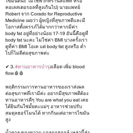
ไขมันดีนะ ไม่ใช่พวกทรานส์แฟท หรือ 
คอเลสเตอรอลที่สูงเกินไป) นายแพทย์ 
Robert จาก Corado for Reproductive 
Medicine เผยว่า ผู้หญิงที่สุขภาพดีและมี
โอกาสตั้งครรภ์ได้มากกว่าหากมีค่า 
body fat อยู่ที่อย่างน้อย 17-19 อันนี้คือดูที่ 
body fat นะคะ ไม่ใช่ค่า BMI บางครั้งเรา
ดูที่ค่า BMI โอเค แต่ body fat สูงหรือ ต่ำ
ไปก็ไม่ดีต่อสุขภาพค่ะ
✔ 3. 
#ทานอาหารบำร
ุงเลือด เพิ่ม blood 
flow🩸🩸
พฤติกรรมการทานอาหารของเราส่งผล
ต่อสุขภาพที่เรามีค่ะ อยากมีสุขภาพดีต้อง
ทานอาหารดีๆ You are what you eat เคย
ได้ยินกันใช่มั้ยคะแม่ๆ อาหารช่วยปรับ
สมดุลฮอร์โมนได้ หากกินแต่อาหารไขมัน
สูง 
น้ำตาล ของหวาน แอลกอฮออล์ เหล่านี้ส่ง