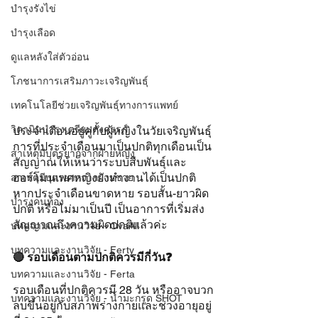
บำรุงรังไข่
บำรุงเลือด
ดูแลหลังใส่ตัวอ่อน
โภชนาการเสริมภาวะเจริญพันธุ์
เทคโนโลยีช่วยเจริญพันธุ์ทางการแพทย์
วิตามินบำรุงเตรียมตั้งครรภ์
ประจำเดือนอยู่คู่กับผู้หญิงในวัยเจริญพันธุ์ 
การที่ประจำเดือนมาเป็นปกติทุกเดือนเป็น
สาเหตุมีบุตรยากจากฝ่ายหญิง
สัญญาณให้เห็นว่าระบบสืบพันธุ์และ
ฮอร์โมนเพศหญิงยังทำงานได้เป็นปกติ 
สาเหตุมีบุตรยากจากฝ่ายชาย
หากประจำเดือนขาดหาย รอบสั้น-ยาวผิด
บำรุงคนท้อง
ปกติ หรือไม่มาเป็นปี เป็นอาการที่เริ่มส่ง
สัญญาณถึงความผิดปกติแล้วค่ะ 
บทความและงานวิจัย - OvaAll
บทความและงานวิจัย - Ferty
🔴 รอบเดือนตามปกติควรมีกี่วัน❓
บทความและงานวิจัย - Ferta
รอบเดือนที่ปกติควรมี 28 วัน หรืออาจบวก
บทความและงานวิจัย - น้ำมะกรูด SHOT
ลบขึ้นอยู่กับสภาพร่างกายและช่วงอายุอยู่