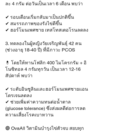
ละ 4 กรัม ต่อวันเป็นเวลา 6 เดือน พบว่า
✔ รอบเดือนเริ่มกลับมาเป็นปกติขึ้น
✔ สมรรถภาพของรังไข่ดีขึ้น
✔ ฮอร์โมนเพศชาย เทสโทสเตอโรนลดลง
3. ทดลองในผู้หญิงวัยเจริญพันธุ์ 42 คน 
(ช่วงอายุ 18-40 ปี) ที่มีภาวะ PCOS
💊 โดยให้ทานโฟลิก 400 ไมโครกรัม + อิ
โนซิทอล 4 กรัมทุกวัน เป็นเวลา 12-16 
สัปดาห์ พบว่า
✔ ระดับอินซูลินและฮอร์โมนเพศชายแอน
โดรเจนลดลง
✔ ช่วยเพิ่มค่าความทนต่อน้ำตาล 
(glucose tolerance) ซึ่งส่งผลดีต่อการลด
ความเสี่ยงโรคเบาหวาน
🟣 OvaAll วิตามินบำรุงไข่ตัวจบ สยบทุก