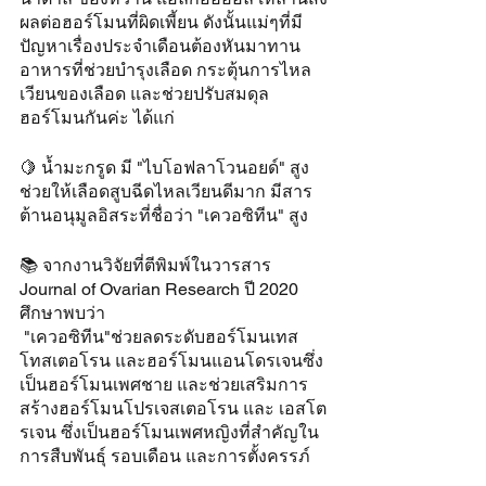
ผลต่อฮอร์โมนที่ผิดเพี้ยน ดังนั้นแม่ๆที่มี
ปัญหาเรื่องประจำเดือนต้องหันมาทาน
อาหารที่ช่วยบำรุงเลือด กระตุ้นการไหล
เวียนของเลือด และช่วยปรับสมดุล
ฮอร์โมนกันค่ะ ได้แก่
🍋 น้ำมะกรูด มี "ไบโอฟลาโวนอยด์" สูง 
ช่วยให้เลือดสูบฉีดไหลเวียนดีมาก มีสาร
ต้านอนุมูลอิสระที่ชื่อว่า "เควอซิทีน" สูง
📚 จากงานวิจัยที่ตีพิมพ์ในวารสาร 
Journal of Ovarian Research ปี 2020 
ศึกษาพบว่า
 "เควอซิทีน"ช่วยลดระดับฮอร์โมนเทส
โทสเตอโรน และฮอร์โมนแอนโดรเจนซึ่ง
เป็นฮอร์โมนเพศชาย และช่วยเสริมการ
สร้างฮอร์โมนโปรเจสเตอโรน และ เอสโต
รเจน ซึ่งเป็นฮอร์โมนเพศหญิงที่สำคัญใน
การสืบพันธุ์ รอบเดือน และการตั้งครรภ์