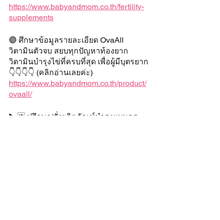
https://www.babyandmom.co.th/fertility-
supplements
🟣 ศึก​ษาข้อมูล​รายละเอียด​ OvaAll 
วิตามิน​ตัวจบ สยบ​ทุก​ปั​ญหาท้องยาก​ 
วิตามิน​บำรุงไข่​ที่ครบที่สุด เพื่อผู้​มีบุตรยาก​
👇👇👇👇 (คลิกอ่านเลยค่ะ)
https://www.babyandmom.co.th/product/
ovaall/
▶️ 🆔 ปรึกษา/สั่งผลิตภัณฑ์บำรุงแบบครู
ก้อย ที่ Line Official
คลิกลิ้งค์นี้เลย 👉 
https://lin.ee/fBa4xkz
📞  Call Center : 083-4395882 (ในวัน-
เวลาทำการค่ะ)
#คร
ูก้อยBabyandMom