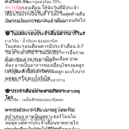
ที่ 21-35 วัน
งานวิจัย - น้ำมะกรูดครูก้อย 70%
#การน
ับรอบเดือน ให้นับวันที่มีประจำ
บทความและงานวิจัย - Pure Red
เดือนวันแรกเป็นวันที่ 1 และวันสุดท้ายคือ
วันก่อนวันแรกของประจำเดือนรอบถัดไป
บทความและงานวิจัย - Pure Green
บทความและงานวิจัย - ดอกคำฝอยออแกนิค
🔴 ในแต่ละรอบประจำเดือนควรมากี่วัน❓
งานวิจัย - น้ำมันละหุ่งออแกนิค
ในแต่ละรอบเดือนควรมีประจำเดือน 3-7 
งานวิจัย - ผ้าคอตตอน แฟลนเนล
วัน หากมาเกิน 7 วันและมีอาการอื่นร่วม
ด้วย เช่น มามาก มาเป็นลิ่มเลือด ปวด
บทความและงานวิจัย - ขิงดำ
ท้อง อาจเป็นอาการของเยื่อบุโพรงมดลูก
งานวิจัย - ซุปไก่ดำตังกุยสดฯ
เจริญผิดที่ เนื้องอกโพรงมดลูก มะเร็งปาก
มดลูก หรือ มะเร็งรังไข่
งานวิจัย - งาดำออแกนิคคั่วเตาถ่าน
บทความและงานวิจัย - good-grain
🔴 ประจำเดือนขาดหายเกิดจากสาเหตุ
ใด?
งานวิจัย - เมล็ดฟักทองออแกนิคอบ
บทความและงานวิจัย - รากปลาไหลเผือก
หากยังมีประจำเดือนมาอยู่ แต่มาไม่
สม่ำเสมอ อาจเป็นเพราะฮอร์โมนไม่
ส่วนประกอบ - น้ำผึ้งชันโรง
สมดุล แต่หากประจำเดือนขาดหายไป 