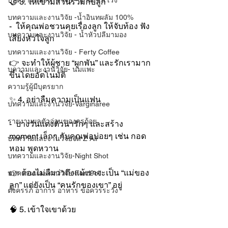
บทความและงานวิจัย - น้ำผึ้งชันโรง
🤝 3. ให้เขามีส่วนร่วมกับลูก
บทความและงานวิจัย -น้ำอินทผลัม 100%
-  ให้คุณพ่อชวนคุยเรื่องลูก ให้จับท้อง ฟัง
บทความและงานวิจัย - น้ำหัวปลีมามอง
เสียงหัวใจลูก
บทความและงานวิจัย - Ferty Coffee
👉 จะทำให้ผู้ชาย “ผูกพัน” และรักเรามาก
บความและงานวิจัย- นมแพะ
ขึ้นโดยอัตโนมัติ
ความรู้ผู้มีบุตรยาก
✨ 4. อย่าลืมความเป็นแฟน
บทความและงานวิจัย-Varginaree
รายงานผลตัวอ่อนของครูก้อย
-  บางวันแต่งตัวน่ารักๆ และสร้าง 
moment เล็กๆ กับคุณพ่อบ่อยๆ เช่น กอด 
บทความและงานวิจัย-M Z All
หอม พูดหวาน
บทความและงานวิจัย-Night Shot
👉 ต้องไม่ลืมว่าถึงแม้เราจะเป็น “แม่ของ
บทความและงานวิจัย-Ferti9oil
ลูก” แต่ยังเป็น “คนรักของเขา” อยู่
ตั้งครรภ์ อาการ อาหาร ข้อควรระวัง
🧠 5. เข้าใจเขาด้วย