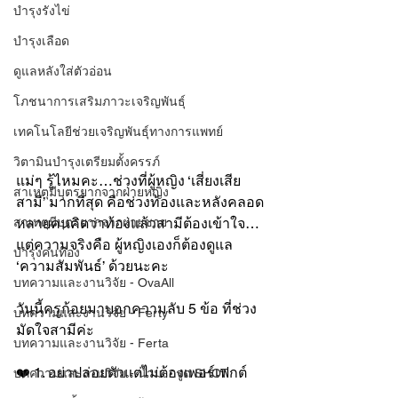
บำรุงรังไข่
บำรุงเลือด
ดูแลหลังใส่ตัวอ่อน
โภชนาการเสริมภาวะเจริญพันธุ์
เทคโนโลยีช่วยเจริญพันธุ์ทางการแพทย์
วิตามินบำรุงเตรียมตั้งครรภ์
แม่ๆ รู้ไหมคะ…ช่วงที่ผู้หญิง ‘เสี่ยงเสีย
สาเหตุมีบุตรยากจากฝ่ายหญิง
สามี’ มากที่สุด คือช่วงท้องและหลังคลอด 
หลายคนคิดว่าท้องแล้วสามีต้องเข้าใจ…
สาเหตุมีบุตรยากจากฝ่ายชาย
แต่ความจริงคือ ผู้หญิงเองก็ต้องดูแล 
บำรุงคนท้อง
‘ความสัมพันธ์’ ด้วยนะคะ
บทความและงานวิจัย - OvaAll
วันนี้ครูก้อยมาบอกความลับ 5 ข้อ ที่ช่วง
บทความและงานวิจัย - Ferty
มัดใจสามีค่ะ
บทความและงานวิจัย - Ferta
❤️ 1. อย่าปล่อยตัวแต่ไม่ต้องเพอร์เฟกต์
บทความและงานวิจัย - น้ำมะกรูด SHOT