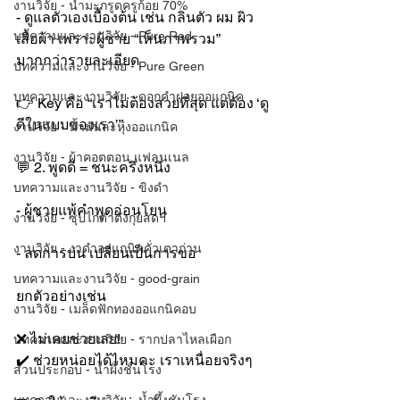
งานวิจัย - น้ำมะกรูดครูก้อย 70%
- ดูแลตัวเองเบื้องต้น เช่น กลิ่นตัว ผม ผิว 
บทความและงานวิจัย - Pure Red
เสื้อผ้า เพราะผู้ชาย “เห็นภาพรวม” 
มากกว่ารายละเอียด
บทความและงานวิจัย - Pure Green
บทความและงานวิจัย - ดอกคำฝอยออแกนิค
👉 Key คือ “เราไม่ต้องสวยที่สุด แต่ต้อง ‘ดู
ดีในแบบของเรา’”
งานวิจัย - น้ำมันละหุ่งออแกนิค
งานวิจัย - ผ้าคอตตอน แฟลนเนล
💬 2. พูดดี = ชนะครึ่งหนึ่ง
บทความและงานวิจัย - ขิงดำ
- ผู้ชายแพ้คำพูดอ่อนโยน
งานวิจัย - ซุปไก่ดำตังกุยสดฯ
งานวิจัย - งาดำออแกนิคคั่วเตาถ่าน
- ลดการบ่น เปลี่ยนเป็นการขอ
บทความและงานวิจัย - good-grain
ยกตัวอย่างเช่น
งานวิจัย - เมล็ดฟักทองออแกนิคอบ
❌ ไม่เคยช่วยเลย!
บทความและงานวิจัย - รากปลาไหลเผือก
✔️ ช่วยหน่อยได้ไหมคะ เราเหนื่อยจริงๆ
ส่วนประกอบ - น้ำผึ้งชันโรง