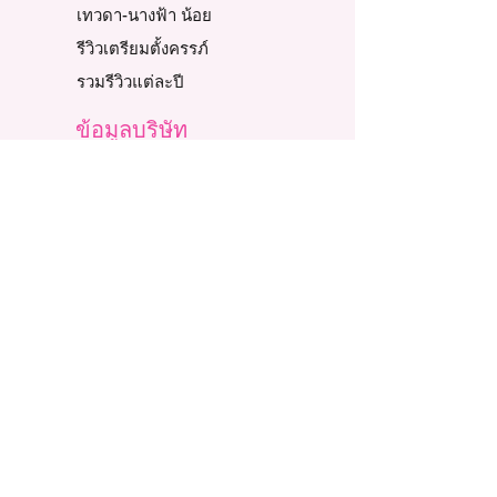
เทวดา-นางฟ้า น้อย
รีวิวเตรียมตั้งครรภ์
รวมรีวิวแต่ละปี
ข้อมูลบริษัท
ความเป็นมาของเรา
นโยบายของบริษัท
พันธกิจและวิสัยทัศน์
ค่านิยมหลัก
จริยธรรมทางธุรกิจ
ข่าวสารและกิจกรรม
รับสมัครงาน
ทีมผู้บริหาร
ติดต่อบริษัท