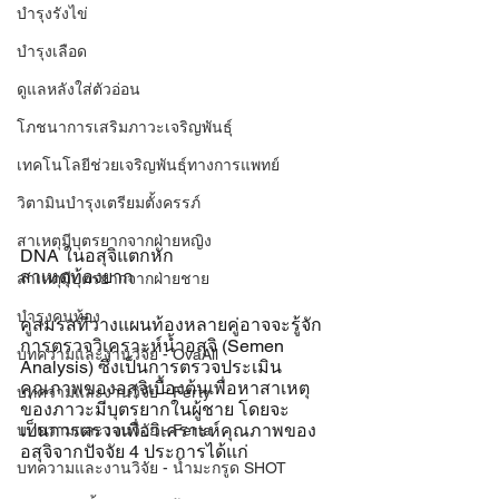
บำรุงรังไข่
บำรุงเลือด
ดูแลหลังใส่ตัวอ่อน
โภชนาการเสริมภาวะเจริญพันธุ์
เทคโนโลยีช่วยเจริญพันธุ์ทางการแพทย์
วิตามินบำรุงเตรียมตั้งครรภ์
สาเหตุมีบุตรยากจากฝ่ายหญิง
DNA ในอสุจิแตกหัก
สาเหตุท้องยาก
สาเหตุมีบุตรยากจากฝ่ายชาย
บำรุงคนท้อง
คู่สมรสที่วางแผนท้องหลายคู่อาจจะรู้จัก
การตรวจวิเคราะห์น้ำอสุจิ (Semen 
บทความและงานวิจัย - OvaAll
Analysis) ซึ่งเป็นการตรวจประเมิน
คุณภาพของอสุจิเบื้องต้นเพื่อหาสาเหตุ
บทความและงานวิจัย - Ferty
ของภาวะมีบุตรยากในผู้ชาย โดยจะ
เป็นการตรวจเพื่อวิเคราะห์คุณภาพของ
บทความและงานวิจัย - Ferta
อสุจิจากปัจจัย 4 ประการได้แก่ 
บทความและงานวิจัย - น้ำมะกรูด SHOT