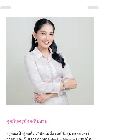
คุยกับครูก้อย/ทีมงาน
ครูก้อยเป็นผู้ก่อตั้ง บริษัท เบบี้แอนด์มัม (ประเทศไทย)
จำกัด และเป็น
เจ้าของเพจ
BabyAndMom.co.th
(เพจให้