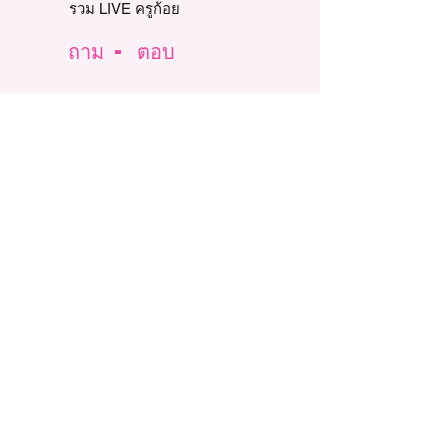
รวม LIVE ครูก้อย
ถาม - ตอบ
ตอบปัญหาผู้มีบุตรยาก
ตอบคำถามคาใจแม่
บทความและงานวิจัย
รีวิวท้องแล้ว
Story Review
รีวิวท้องธรรมชาติ
รีวิวท้อง IUI
รีวิวท้อง IVF, ICSI