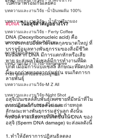
บทความและงานวิจัย - น้ำผึ้งชันโรง
ไปศึกษาพร้อมกันเลยค่ะ
บทความและงานวิจัย -น้ำอินทผลัม 100%
บทความและงานวิจัย - น้ำหัวปลีมามอง
#DNA
 ในอสุจิสำคัญอย่างไร?
บทความและงานวิจัย - Ferty Coffee
DNA (Deoxyribonucleic acid) คือ
บความและงานวิจัย- นมแพะ
สารประกอบอินทรีย์โมเลกุลขนาดใหญ่ ที่
บรรจุข้อมูลทางพันธุกรรมของสิ่งมีชีวิต 
ความรู้ผู้มีบุตรยาก
ดังนั้นหาก DNA มีการแตกหักหรือเสีย
หาย จะส่งผลให้เซลล์มีการทำงานที่ผิด
บทความและงานวิจัย-Varginaree
ปกติ เมื่อมีการแบ่งเซลล์ ลักษณะที่ผิดปกติ
นี้จะถูกถ่ายทอดจากรุ่นสู่รุ่น จนเกิดการก
รายงานผลตัวอ่อนของครูก้อย
ลายพันธุ์
บทความและงานวิจัย-M Z All
บทความและงานวิจัย-Night Shot
อสุจิเป็นเซลล์สืบพันธุ์เพศชายที่มีหน้าที่ใน
การปฏิสนธิกับเซลล์ไข่ และถ่ายทอด
บทความและงานวิจัย-Ferti9oil
ลักษณะทางพันธุกรรมสู่รุ่นลูก ดังนั้น
ตั้งครรภ์ อาการ อาหาร ข้อควรระวัง
ระดับความเสียหายที่เกิดขึ้นใน DNA ของ
อสุจิ (Sperm DNA damage) จะส่งผลดังนี้
1. ทำให้อัตราการปฎิสนธิลดลง 