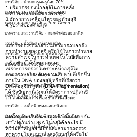
งานวิจัย - น้ำมะกรูดครูก้อย 70%
1.ปริมาตรของน้ำอสุจิในการหลั่ง
บทความและงานวิจัย - Pure Red
2.ความหนาแน่นของตัวอสุจิ
3.อัตราการเคลื่อนไหวของตัวอสุจิ
บทความและงานวิจัย - Pure Green
4.รูปร่างของตัวอสุจิ
บทความและงานวิจัย - ดอกคำฝอยออแกนิค
งานวิจัย - น้ำมันละหุ่งออแกนิค
แต่การตรวจดังกล่าวไม่สามารถบอกถึง
การทำงานของอสุจิ หรือใช้ในการทำนาย
งานวิจัย - ผ้าคอตตอน แฟลนเนล
ความสำเร็จในการทำเทคโนโลยีเพื่อการ
เจริญพันธุ์ได้ทั้งหมดนะคะ
บทความและงานวิจัย - ขิงดำ
เพราะการตรวจวิเคราะห์น้ำอสุจิไม่
สามารถบอกระดับความเสียหายที่เกิดขึ้น
งานวิจัย - ซุปไก่ดำตังกุยสดฯ
ภายใน DNA ของอสุจิ หรือที่เรียกว่า 
งานวิจัย - งาดำออแกนิคคั่วเตาถ่าน
DNA อสุจิแตกหัก (
DNA Fragmentation)
ได้ ซึ่งปัญหานี้ส่งผลให้อัตราการปฏิสนธิ
บทความและงานวิจัย - good-grain
ต่ำ ส่งผลต่อการท้องยากนั่นเองค่ะ
งานวิจัย - เมล็ดฟักทองออแกนิคอบ
วันนี้ครูก้อยสืบค้นข้อมูลเรื่องนี้มาฝากกัน 
บทความและงานวิจัย - รากปลาไหลเผือก
เราไปดูกันว่า DNA ในอสุจิคืออะไร มี
ส่วนประกอบ - น้ำผึ้งชันโรง
ความสำคัญอย่างไร และสามารถตรวจ
หาความไม่สมบูรณ์และรักษาได้หรือไม่ 