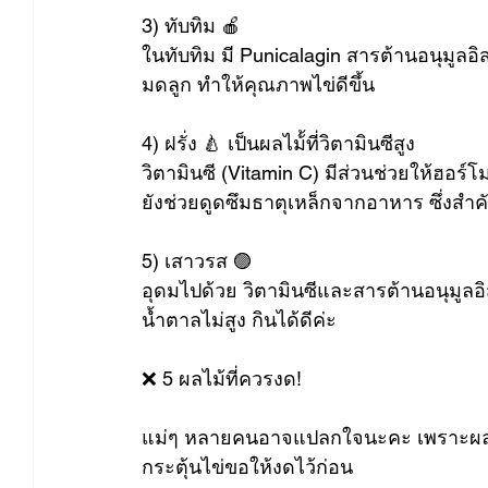
3) ทับทิม 🍎 
ในทับทิม มี Punicalagin สารต้านอนุมูลอิส
มดลูก ทำให้คุณภาพไข่ดีขึ้น
4) ฝรั่ง 🍐 เป็นผลไม้้ที่วิตามินซีสูง
วิตามินซี (Vitamin C) มีส่วนช่วยให้ฮอร
ยังช่วยดูดซึมธาตุเหล็กจากอาหาร ซึ่งส
5) เสาวรส 🟣 
อุดมไปด้วย วิตามินซีและสารต้านอนุมูลอ
น้ำตาลไม่สูง กินได้ดีค่ะ
❌ 5 ผลไม้ที่ควรงด! 
แม่ๆ หลายคนอาจแปลกใจนะคะ เพราะผลไม้
กระตุ้นไข่ขอให้งดไว้ก่อน 