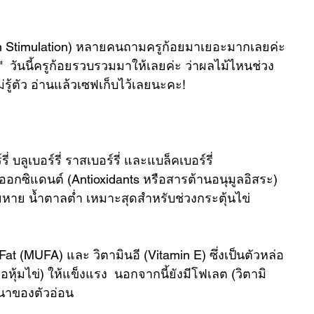
arian Stimulation) หลายคนถามครูก้อยมาเยอะมากเลยค่ะ 
"  วันนี้ครูก้อยรวบรวมมาให้เลยค่ะ ว่าผลไม้ไหนช่วง
รู้ตัว อ่านแล้วเซฟเก็บไว้เลยนะคะ!
่ บลูเบอร์รี่ ราสเบอร์รี่ และแบล็คเบอร์รี่ 
ออกซิแดนต์ (Antioxidants หรือสารต้านอนุมูลอิสระ) 
ยหาย น้ำตาลต่ำ เหมาะสุดสำหรับช่วงกระตุ้นไข่
t (MUFA) และ วิตามินอี (Vitamin E) ซึ่งเป็นตัวหล่อ
ห่อหุ้มไข่) ให้แข็งแรง  นอกจากนี้ยังมีโฟเลต (วิตามิ
นาของตัวอ่อน