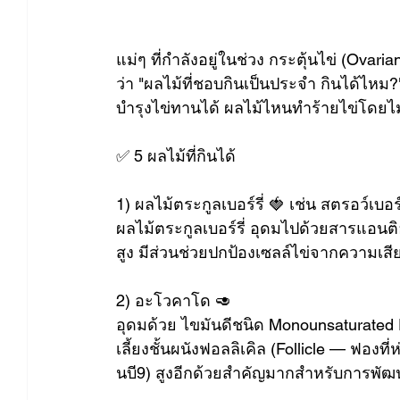
แม่ๆ ที่กำลังอยู่ในช่วง กระตุ้นไข่ (Ov
ว่า "ผลไม้ที่ชอบกินเป็นประจำ กินได้ไหม?
บำรุงไข่ทานได้ ผลไม้ไหนทำร้ายไข่โดยไม่
✅ 5 ผลไม้ที่กินได้
1) ผลไม้ตระกูลเบอร์รี่ 🍓 เช่น สตรอว์เบอร์รี
ผลไม้ตระกูลเบอร์รี่ อุดมไปด้วยสารแอนติ
สูง มีส่วนช่วยปกป้องเซลล์ไข่จากความเสี
2) อะโวคาโด 🥑 
อุดมด้วย ไขมันดีชนิด Monounsaturated Fa
เลี้ยงชั้นผนังฟอลลิเคิล (Follicle — ฟองที่
นบี9) สูงอีกด้วยสำคัญมากสำหรับการพัฒ