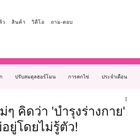
ล้ว
สินค้า
วิดีโอ
ถาม-ตอบ
ูก
ปรับสมดุลฮอร์โมน
การตกไข่
ประจำเดือน
โภชนาการเสริมภาวะเจริญพันธุ์
แม่ๆ คิดว่า 'บำรุงร่างกาย'
ู่โดยไม่รู้ตัว!
รุงเตรียมตั้งครรภ์
สาเหตุมีบุตรยากจากฝ่ายหญิง