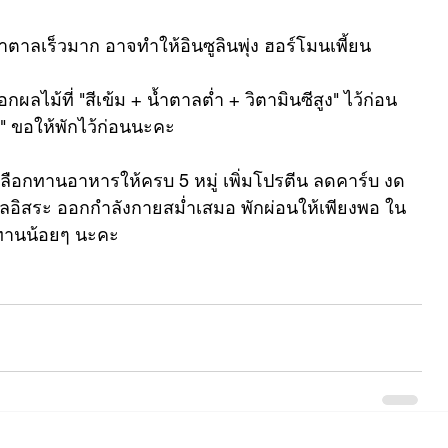
้ำตาลเร็วมาก อาจทำให้อินซูลินพุ่ง ฮอร์โมนเพี้ยน 
กผลไม้ที่ "สีเข้ม + น้ำตาลต่ำ + วิตามินซีสูง" ไว้ก่อน
" ขอให้พักไว้ก่อนนะคะ
เลือกทานอาหารให้ครบ 5 หมู่ เพิ่มโปรตีน ลดคาร์บ งด
ลอิสระ ออกกำลังกายสม่ำเสมอ พักผ่อนให้เพียงพอ ใน
่ทานน้อยๆ นะคะ