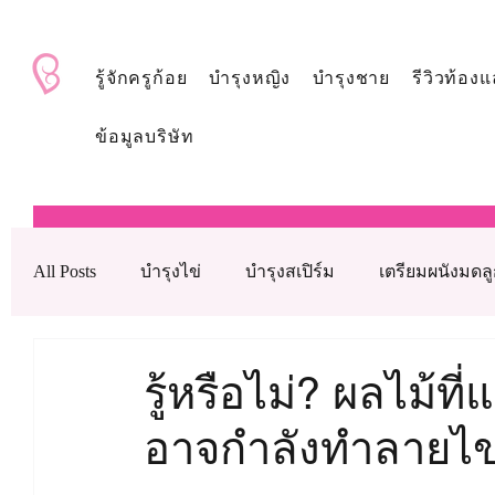
BabyAndMom.co.th
รู้จักครูก้อย
บำรุงหญิง
บำรุงชาย
รีวิวท้องแ
ข้อมูลบริษัท
All Posts
บำรุงไข่
บำรุงสเปิร์ม
เตรียมผนังมดล
บำรุงรังไข่
บำรุงเลือด
ดูแลหลังใส่ตัวอ่อน
รู้หรือไม่? ผลไม้ที่
อาจกำลังทำลายไข่อย
เทคโนโลยีช่วยเจริญพันธุ์ทางการแพทย์
วิตามินบำ