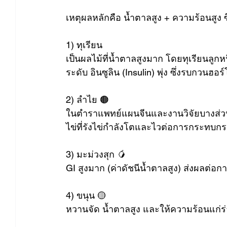
เหตุผลหลักคือ น้ำตาลสูง + ความร้อนสู
1) ทุเรียน 
เป็นผลไม้ที่น้ำตาลสูงมาก โดยทุเรียนลูกหนึ
ระดับ อินซูลิน (Insulin) พุ่ง ซึ่งรบกวนฮ
2) ลำไย 🟤 
ในตำราแพทย์แผนจีนและงานวิจัยบางส่วนพ
ไข่ที่รังไข่กำลังโตและไวต่อการกระทบก
3) มะม่วงสุก 🥭 
GI สูงมาก (ค่าดัชนีน้ำตาลสูง) ส่งผลต่อ
4) ขนุน 🟡 
หวานจัด น้ำตาลสูง และให้ความร้อนแก่ร