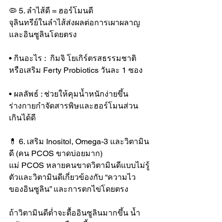
🦠 5. ลำไส้ดี = ฮอร์โมนดี
จุลินทรีย์ในลำไส้ส่งผลต่อการเผาผลาญ
และอินซูลินโดยตรง
• กินอะไร :  กิมจิ โยเกิร์ตรสธรรมชาติ 
หรือเสริม Ferty Probiotics วันละ 1 ซอง
• ผลลัพธ์ : ช่วยให้คุมน้ำหนักง่ายขึ้น 
ร่างกายกำจัดสารพิษและฮอร์โมนส่วน
เกินได้ดี
💊 6. เสริม Inositol, Omega-3 และวิตามิน
ดี (คน PCOS ขาดบ่อยมาก)
แม่ PCOS หลายคนขาดวิตามินดีแบบไม่รู้
ตัวและวิตามินดีเกี่ยวข้องกับ “ความไว
ของอินซูลิน” และการตกไข่โดยตรง
ถ้าวิตามินดีต่ำจะดื้ออินซูลินมากขึ้น น้ำ