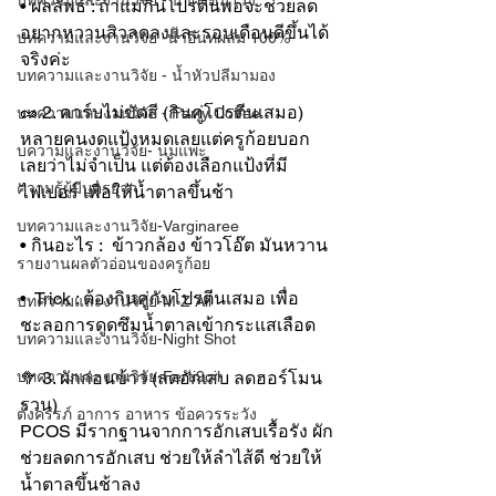
บทความและงานวิจัย - น้ำผึ้งชันโรง
• ผลลัพธ์ : ถ้าแม่กินโปรตีนพอจะช่วยลด
อยากหวานสิวลดลงและรอบเดือนดีขึ้นได้
บทความและงานวิจัย -น้ำอินทผลัม 100%
จริงค่ะ
บทความและงานวิจัย - น้ำหัวปลีมามอง
🥜 2. คาร์บไม่ขัดสี (กินคู่โปรตีนเสมอ)
บทความและงานวิจัย - Ferty Coffee
หลายคนงดแป้งหมดเลยแต่ครูก้อยบอก
บความและงานวิจัย- นมแพะ
เลยว่าไม่จำเป็น แต่ต้องเลือกแป้งที่มี
ความรู้ผู้มีบุตรยาก
ไฟเบอร์ เพื่อให้น้ำตาลขึ้นช้า
บทความและงานวิจัย-Varginaree
• กินอะไร :  ข้าวกล้อง ข้าวโอ๊ต มันหวาน
รายงานผลตัวอ่อนของครูก้อย
•  Trick : ต้องกินคู่กับโปรตีนเสมอ เพื่อ
บทความและงานวิจัย-M Z All
ชะลอการดูดซึมน้ำตาลเข้ากระแสเลือด
บทความและงานวิจัย-Night Shot
บทความและงานวิจัย-Ferti9oil
🥦 3. ผักก่อนข้าว (ลดอักเสบ ลดฮอร์โมน
รวน)
ตั้งครรภ์ อาการ อาหาร ข้อควรระวัง
PCOS มีรากฐานจากการอักเสบเรื้อรัง ผัก
ช่วยลดการอักเสบ ช่วยให้ลำไส้ดี ช่วยให้
น้ำตาลขึ้นช้าลง