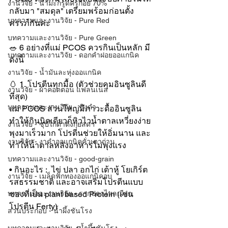
งานวิจัย - น้ำมะกรูดครูก้อย 70%
กลับมา "สมดุล" เตรียมพร้อมก่อนตั้ง
บทความและงานวิจัย - Pure Red
ครรภ์กันค่ะ
บทความและงานวิจัย - Pure Green
🥗 6 อย่างที่แม่ PCOS ควรกินเป็นหลัก มี
บทความและงานวิจัย - ดอกคำฝอยออแกนิค
ดังนี้
งานวิจัย - น้ำมันละหุ่งออแกนิค
🥚 1. โปรตีนทุกมื้อ (ตัวช่วยคุมอินซูลินดี
งานวิจัย - ผ้าคอตตอน แฟลนเนล
ที่สุด)
บทความและงานวิจัย - ขิงดำ
แม่ PCOS ส่วนใหญ่มีภาวะดื้ออินซูลิน
ทำให้กินนิดเดียวก็หิวไวน้ำตาลเหวี่ยงง่าย 
งานวิจัย - ซุปไก่ดำตังกุยสดฯ
พุงมาเร็วมาก โปรตีนช่วยให้อิ่มนาน และ
งานวิจัย - งาดำออแกนิคคั่วเตาถ่าน
ทำให้น้ำตาลหลังอาหารไม่พุ่งแรง
บทความและงานวิจัย - good-grain
• กินอะไร :  ไข่ ปลา อกไก่ เต้าหู้ โยเกิร์ต
งานวิจัย - เมล็ดฟักทองออแกนิคอบ
รสธรรมชาติ และอาจเสริมโปรตีนแบบ
บทความและงานวิจัย - รากปลาไหลเผือก
ซองที่เป็น plant based Protein (เช่น 
โปรตีน Ferty)
ส่วนประกอบ - น้ำผึ้งชันโรง