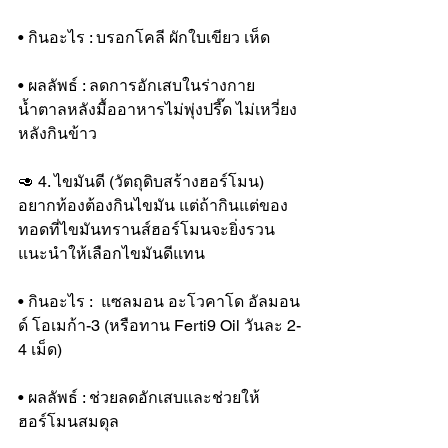
• กินอะไร : บรอกโคลี ผักใบเขียว เห็ด
• ผลลัพธ์ : ลดการอักเสบในร่างกาย 
น้ำตาลหลังมื้ออาหารไม่พุ่งปรี๊ด ไม่เหวี่ยง
หลังกินข้าว
🥑 4. ไขมันดี (วัตถุดิบสร้างฮอร์โมน)
อยากท้องต้องกินไขมัน แต่ถ้ากินแต่ของ
ทอดที่ไขมันทรานส์ฮอร์โมนจะยิ่งรวน 
แนะนำให้เลือกไขมันดีแทน
• กินอะไร :  แซลมอน อะโวคาโด อัลมอน
ด์ โอเมก้า-3 (หรือทาน Ferti9 Oil วันละ 2-
4 เม็ด)
• ผลลัพธ์ : ช่วยลดอักเสบและช่วยให้
ฮอร์โมนสมดุล