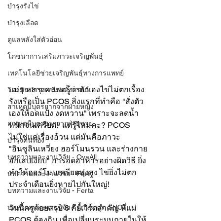
บำรุงรังไข่
บำรุงเลือด
ดูแลหลังใส่ตัวอ่อน
โภชนาการเสริมภาวะเจริญพันธุ์
เทคโนโลยีช่วยเจริญพันธุ์ทางการแพทย์
แม่ๆ หลายคนพอรู้ว่าตัวเองไข่ไม่ตกเรื้อง
วิตามินบำรุงเตรียมตั้งครรภ์
รังหรือเป็น PCOS สิ่งแรกที่ทำคือ "สั่งตัว
สาเหตุมีบุตรยากจากฝ่ายหญิง
เองให้อดแป้ง งดหวาน" เพราะจะลดน้ำ
สาเหตุมีบุตรยากจากฝ่ายชาย
หนักจนเครียด!  แต่รู้ไหมคะ? PCOS 
ไม่ใช่แค่เรื่องอ้วน แต่มันคือภาวะ 
บำรุงคนท้อง
"อินซูลินเหวี่ยง ฮอร์โมนรวน และร่างกาย
บทความและงานวิจัย - OvaAll
อักเสบเงียบ" การอดอาหารอย่างผิดวิธี ยิ่ง
ทำให้ฮอร์โมนเครียดพุ่งสูง ไข่ยิ่งไม่ตก 
บทความและงานวิจัย - Ferty
ประจำเดือนยิ่งหายไปกันใหญ่!
บทความและงานวิจัย - Ferta
บทความและงานวิจัย - น้ำมะกรูด SHOT
วันนี้ครูก้อยสรุป 6 คีย์เวิร์ดสำคัญ ที่แม่ 
PCOS ต้องกิน เพื่อเปลี่ยนระบบภายในให้