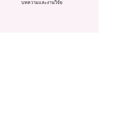
บทความและงานวิจัย
รีวิวท้องแล้ว
Story Review
รีวิวท้องธรรมชาติ
รีวิวท้อง IUI
รีวิวท้อง IVF, ICSI
รีวิวตามปัญหาท้องยาก
เทวดา-นางฟ้า น้อย
รีวิวเตรียมตั้งครรภ์
รวมรีวิวแต่ละปี
ข้อมูลบริษัท