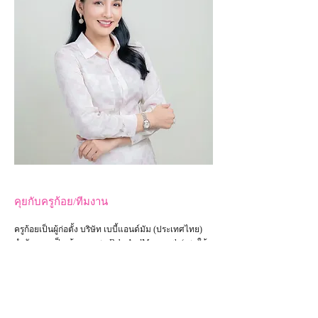
คุยกับครูก้อย/ทีมงาน
ครูก้อยเป็นผู้ก่อตั้ง บริษัท เบบี้แอนด์มัม (ประเทศไทย)
จำกัด และเป็น
เจ้าของเพจ
BabyAndMom.co.th
(เพจให้
ความรู้สำหรับผู้มีบุตรยาก) ครูก้อยยินดีอย่างยิ่งที่จะแบ่ง
ปันความรู้และประสบการณ์ตรงตลอดระยะเวลาหลายปี
ที่ผ่านมา ท่านใดที่ต้องการคุยกัน สามารถทัก LINE@
เข้ามาได้เลยนะคะ โดยจะมีครูก้อยและทีมงานคอย
ให้การต้อนรับค่ะ