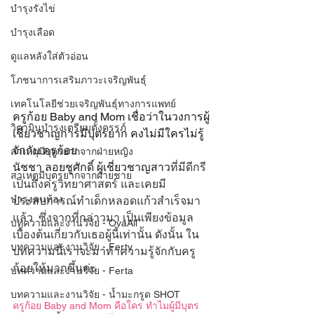
บำรุงรังไข่
บำรุงเลือด
ดูแลหลังใส่ตัวอ่อน
โภชนาการเสริมภาวะเจริญพันธุ์
เทคโนโลยีช่วยเจริญพันธุ์ทางการแพทย์
ครูก้อย Baby and Mom เชื่อว่าในวงการผู้
วิตามินบำรุงเตรียมตั้งครรภ์
เชี่ยวชาญการมีบุตรยาก คงไม่มีใครไม่รู้
จักกับ ครูก้อย 
สาเหตุมีบุตรยากจากฝ่ายหญิง
นัชชา ลอยชูศักดิ์ ผู้เชี่ยวชาญสาว
ที่มีดีกรี
สาเหตุมีบุตรยากจากฝ่ายชาย
เป็นถึงครูวิทยาศาสตร์ และเคยมี
บำรุงคนท้อง
ประสบการณ์ทำเด็กหลอดแก้วสำเร็จมา
แล้ว  ซึ่งจากที่กล่าวมา เป็นเพียงข้อมูล
บทความและงานวิจัย - OvaAll
เบื้องต้นเกี่ยวกับเธอผู้นี้เท่านั้น ดังนั้น ใน
บทความและงานวิจัย - Ferty
บทความนี้เราจะมาทำความรู้จักกับครู
ก้อยให้มากขึ้นค่ะ
บทความและงานวิจัย - Ferta
บทความและงานวิจัย - น้ำมะกรูด SHOT
ครูก้อย Baby and Mom คือใคร ทำไมผู้มีบุตร