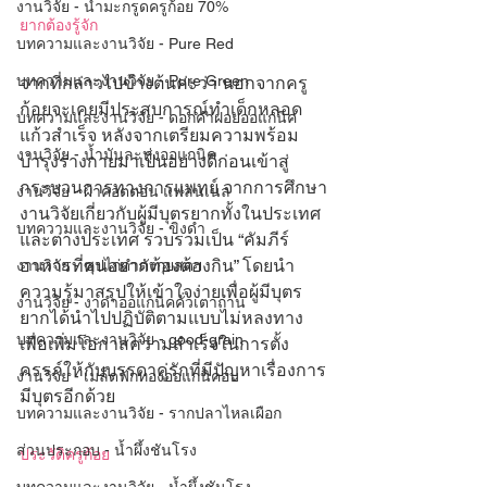
งานวิจัย - น้ำมะกรูดครูก้อย 70%
ยากต้องรู้จัก
บทความและงานวิจัย - Pure Red
บทความและงานวิจัย - Pure Green
จากที่กล่าวไปข้างต้นค่ะว่า นอกจากครู
ก้อยจะเคยมีประสบการณ์ทำเด็กหลอด
บทความและงานวิจัย - ดอกคำฝอยออแกนิค
แก้วสำเร็จ หลังจากเตรียมความพร้อม
งานวิจัย - น้ำมันละหุ่งออแกนิค
บำรุงร่างกายมาเป็นอย่างดีก่อนเข้าสู่
กระบวนการทางการแพทย์ จากการศึกษา
งานวิจัย - ผ้าคอตตอน แฟลนเนล
งานวิจัยเกี่ยวกับผู้มีบุตรยากทั้งในประเทศ
บทความและงานวิจัย - ขิงดำ
และต่างประเทศ รวบรวมเป็น “คัมภีร์
อาหารที่คนอยากท้องต้องกิน” โดยนำ
งานวิจัย - ซุปไก่ดำตังกุยสดฯ
ความรู้มาสรุปให้เข้าใจง่ายเพื่อผู้มีบุตร
งานวิจัย - งาดำออแกนิคคั่วเตาถ่าน
ยากได้นำไปปฏิบัติตามแบบไม่หลงทาง
บทความและงานวิจัย - good-grain
เพื่อเพิ่มโอกาสความสำเร็จในการตั้ง
ครรภ์ให้กับบรรดาคู่รักที่มีปัญหาเรื่องการ
งานวิจัย - เมล็ดฟักทองออแกนิคอบ
มีบุตรอีกด้วย
บทความและงานวิจัย - รากปลาไหลเผือก
ส่วนประกอบ - น้ำผึ้งชันโรง
ประวัติครูก้อย