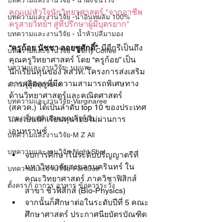
บทความและงานวิจัย - น้ำผึ้งชันโรง
คุณแม่หัวใจนักวิทยาศาสตร์ "จากอาชีพ
บทความและงานวิจัย -น้ำอินทผลัม 100%
ครูสายวิทย์ฯ สู่ที่ปรึกษาผู้มีบุตรยาก"
บทความและงานวิจัย - น้ำหัวปลีมามอง
“ครูก้อย นัชชา ลอยชูศักดิ์” 
 มีดีกรีเป็นถึง
บทความและงานวิจัย - Ferty Coffee
คุณครูวิทยาศาสตร์ โดย “ครูก้อย” เป็น
บความและงานวิจัย- นมแพะ
นักเรียนทุนของ สสวท. โครงการส่งเสริม
การผลิตครูที่มีความสามารถพิเศษทาง
ความรู้ผู้มีบุตรยาก
ด้านวิทยาศาสตร์และคณิตศาสตร์ 
บทความและงานวิจัย-Varginaree
(สควค.) ได้เป็นลำดับ top 10 ของประเทศ 
รายงานผลตัวอ่อนของครูก้อย
และเป็นนักเรียนทุนโดยไม่ผ่านการ
เอนทรานซ์
บทความและงานวิจัย-M Z All
บทความและงานวิจัย-Night Shot
จบการศึกษาในระดับปริญญาตรีที่
มหาวิทยาลัยสงขลานครินทร์ ใน
บทความและงานวิจัย-Ferti9oil
คณะวิทยาศาสตร์ ภาควิชาฟิสิกส์ 
ตั้งครรภ์ อาการ อาหาร ข้อควรระวัง
สาขา ชีวฟิสิกส์ (Bio-Physics)
จากนั้นก็ศึกษาต่อในระดับปีที่ 5 คณะ
ศึกษาศาสตร์ ประกาศนียบัตรบัณฑิต