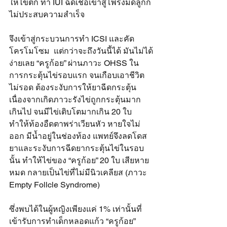
ให้ไข่ตก ทำ IUI ฉีดเชื้อเข้าสู่โพรงมดลูกก็
ไม่ประสบความสำเร็จ
จึงเข้าสู่กระบวนการทำ ICSI และคัด
โครโมโซม  แต่กว่าจะถึงวันนี้ได้ มันไม่ได้
ง่ายเลย “ครูก้อย” ผ่านภาวะ OHSS ใน
การกระตุ้นไข่รอบแรก จนเกือบเอาชีวิต
ไม่รอด ต้องระงับการให้ยาฉีดกระตุ้น 
เนื่องจากเกิดภาวะรังไข่ถูกกระตุ้นมาก
เกินไป จนมีไข่เติบโตมากเกิน 20 ใบ 
ทำให้ท้องอืดตาพร่าเวียนหัว หายใจไม่
ออก มีน้ำอยู่ในช่องท้อง แพทย์จึงลดโดส
ยาและระงับการฉีดยากระตุ้นไข่ในรอบ
นั้น ทำให้ไข่ของ “ครูก้อย” 20 ใบ เสียหาย
หมด กลายเป็นไข่ที่ไม่มีนิวเคลียส (ภาวะ 
Empty Follcle Syndrome)
ซึ่งพบได้ในผู้หญิงเพียงแค่ 1% เท่านั้นที่
เข้ารับการทำเด็กหลอดแก้ว “ครูก้อย” 