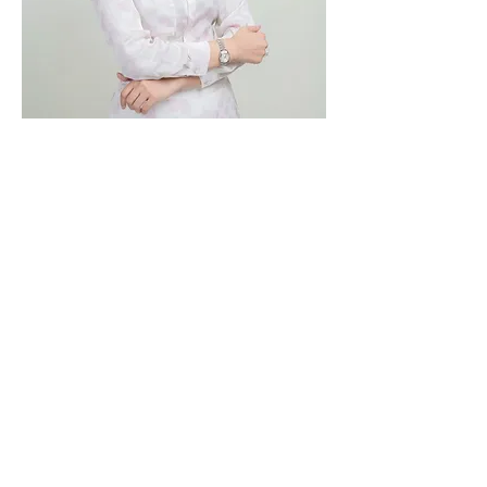
คุยกับครูก้อย/ทีมงาน
ครูก้อยเป็นผู้ก่อตั้ง บริษัท เบบี้แอนด์มัม (ประเทศไทย)
จำกัด และเป็น
เจ้าของเพจ
BabyAndMom.co.th
(เพจให้
ความรู้สำหรับผู้มีบุตรยาก) ครูก้อยยินดีอย่างยิ่งที่จะแบ่ง
ปันความรู้และประสบการณ์ตรงตลอดระยะเวลาหลายปี
ที่ผ่านมา ท่านใดที่ต้องการคุยกัน สามารถทัก LINE@
เข้ามาได้เลยนะคะ โดยจะมีครูก้อยและทีมงานคอย
ให้การต้อนรับค่ะ
คุยกับครูก้อย/ทีมงาน ทาง LINE@