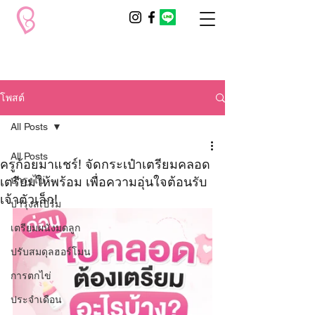
โพสต์
All Posts
All Posts
ครูก้อยมาแชร์! จัดกระเป๋าเตรียมคลอด
เตรียมให้พร้อม เพื่อความอุ่นใจต้อนรับ
บำรุงไข่
เจ้าตัวเล็ก!
บำรุงสเปิร์ม
เตรียมผนังมดลูก
ปรับสมดุลฮอร์โมน
การตกไข่
ประจำเดือน