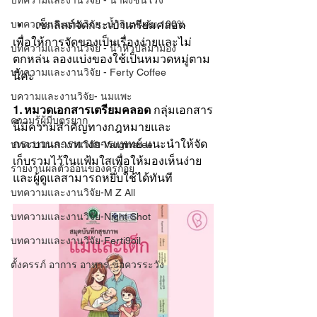
บทความและงานวิจัย - น้ำผึ้งชันโรง
เช็กลิสต์จัดกระเป๋าเตรียมคลอด 
บทความและงานวิจัย -น้ำอินทผลัม 100%
เพื่อให้การจัดของเป็นเรื่องง่ายและไม่
บทความและงานวิจัย - น้ำหัวปลีมามอง
ตกหล่น ลองแบ่งของใช้เป็นหมวดหมู่ตาม
บทความและงานวิจัย - Ferty Coffee
นี้ค่ะ
บความและงานวิจัย- นมแพะ
1. หมวดเอกสารเตรียมคลอด 
กลุ่มเอกสาร
ความรู้ผู้มีบุตรยาก
นี้มีความสำคัญทางกฎหมายและ
กระบวนการทางการแพทย์ แนะนำให้จัด
บทความและงานวิจัย-Varginaree
เก็บรวมไว้ในแฟ้มใสเพื่อให้มองเห็นง่าย
รายงานผลตัวอ่อนของครูก้อย
และผู้ดูแลสามารถหยิบใช้ได้ทันที
บทความและงานวิจัย-M Z All
บทความและงานวิจัย-Night Shot
บทความและงานวิจัย-Ferti9oil
ตั้งครรภ์ อาการ อาหาร ข้อควรระวัง