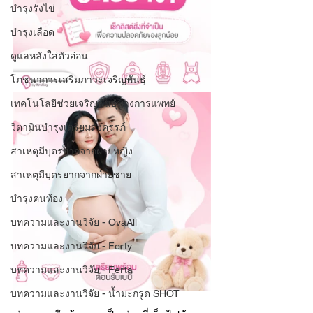
บำรุงรังไข่
บำรุงเลือด
ดูแลหลังใส่ตัวอ่อน
โภชนาการเสริมภาวะเจริญพันธุ์
เทคโนโลยีช่วยเจริญพันธุ์ทางการแพทย์
วิตามินบำรุงเตรียมตั้งครรภ์
สาเหตุมีบุตรยากจากฝ่ายหญิง
สาเหตุมีบุตรยากจากฝ่ายชาย
บำรุงคนท้อง
บทความและงานวิจัย - OvaAll
บทความและงานวิจัย - Ferty
บทความและงานวิจัย - Ferta
บทความและงานวิจัย - น้ำมะกรูด SHOT