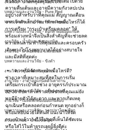
ช่วงเวลาใกล้คลอดเป็นช่วงที่เต็มไปด้วย
งานวิจัย - น้ำมะกรูดครูก้อย 70%
ความตื่นเต้นและอาจมีความกังวลปะปน
บทความและงานวิจัย - Pure Red
อยู่บ้างสำหรับว่าที่คุณแม่ สัญญาณเตือน
จากเจ้าตัวเล็กอาจมาทักทายเมื่อไหร่ก็ได้ 
บทความและงานวิจัย - Pure Green
การเตรียม "กระเป๋าเตรียมคลอด" ให้
บทความและงานวิจัย - ดอกคำฝอยออแกนิค
พร้อมล่วงหน้าจึงเป็นสิ่งสำคัญที่จะช่วยลด
งานวิจัย - น้ำมันละหุ่งออแกนิค
ความลนลาน ทำให้คุณแม่และครอบครัว
เดินทางไปโรงพยาบาลได้อย่างสบายใจ
งานวิจัย - ผ้าคอตตอน แฟลนเนล
และมีสติที่สุดค่ะ
บทความและงานวิจัย - ขิงดำ
ควรเริ่มจัดกระเป๋าเมื่อไหร่ดี?
งานวิจัย - ซุปไก่ดำตังกุยสดฯ
ช่วงเวลาที่เหมาะสมที่สุดในการเริ่ม
งานวิจัย - งาดำออแกนิคคั่วเตาถ่าน
เตรียมกระเป๋าคือช่วง อายุครรภ์ประมาณ 
บทความและงานวิจัย - good-grain
32-36 สัปดาห์ เพราะเป็นช่วงที่คุณแม่ยัง
พอมีย้ายตัวได้สะดวก และหากเกิดเหตุ
งานวิจัย - เมล็ดฟักทองออแกนิคอบ
ฉุกเฉินหรือคลอดก่อนกำหนด ทุกอย่างก็
บทความและงานวิจัย - รากปลาไหลเผือก
พร้อมหยิบฉวยได้ทันที แนะนำให้จัด
กระเป๋าแล้ววางไว้ในจุดที่เห็นได้ชัดเจน 
ส่วนประกอบ - น้ำผึ้งชันโรง
หรือใส่ไว้ในท้ายรถเลยก็ยิ่งดีค่ะ