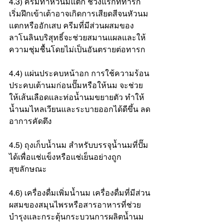
4.3) ครีมทาหัวนมแตก ช่วงแรกที่ทารก
เริ่มฝึกเข้าเต้าอาจเกิดการเสียดสีจนหัวนม
แตกหรืออักเสบ ครีมที่มีส่วนผสมของ
ลาโนลินบริสุทธิ์จะช่วยสมานแผลและให้
ความชุ่มชื้นโดยไม่เป็นอันตรายต่อทารก
4.4) แผ่นประคบหน้าอก การใช้ความร้อน
ประคบเต้านมก่อนปั๊มหรือให้นม จะช่วย
ให้เส้นเลือดและท่อน้ำนมขยายตัว ทำให้
น้ำนมไหลเวียนและระบายออกได้ดีขึ้น ลด
อาการคัดตึง
4.5) ถุงเก็บน้ำนม สำหรับบรรจุน้ำนมที่ปั๊ม
ได้เพื่อแช่แข็งหรือแช่เย็นอย่างถูก
สุขลักษณะ
4.6) เครื่องดื่มเพิ่มน้ำนม เครื่องดื่มที่มีส่วน
ผสมของสมุนไพรหรือสารอาหารที่ช่วย
บำรุงและกระตุ้นกระบวนการผลิตน้ำนม