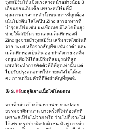
รุงสเปิร์มให้แข็งแรงล่วงหน้าอย่างน้อย 3 
เดือนก่อนเก็บเชื้อ เพราะสเปิร์มที่มี
คุณภาพมาจากหลักโภชนาการที่ถูกต้อง 
เน้นโปรตีน ไลโคปีน Zinc สารอาหารที่
บำรุงสเปิร์มเช่น มะเขือเทศ มีไลโคปีนสูง 
ช่วยให้สเปิร์มว่าย และเมล็ดฟักทองมี 
Zinc สูงช่วยบำรุงสเปิร์ม เสริมกรดไขมันดี
จาก fis oil หรือจากธัญพืช เช่น งาดำ และ
เมล็ดฟักทองเป็นต้น ออกกำลังกาย งดดื่ม 
งดสูบ เพื่อให้ได้สเปิร์มที่สมบูรณ์ที่สุด 
แพทย์จะทำการคัดตัวที่ดีที่สุดเท่านั้น แต่
ไปปรับปรุงคุณภาพให้ภายหลังไม่ได้นะ
คะ การเตรียมตัวที่ดีจึงสำคัญที่สุดค่ะ
🎯 3. 
#จ
ับอสุจิเจาะเนื้อไข่โดยตรง
จากที่กล่าวข้างต้น หากพยายามปล่อย
ธรรมชาติมานาน บางครั้งที่ไม่ท้องสักที
เพราะสเปิร์มไม่ว่าย หรือ ว่ายไปก็เจาะไม่
ได้เพราะรูปร่างผิดปกติ เช่น หัวทู่ การทำ 