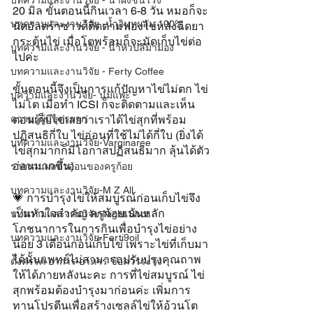
บทความและงานวิจัย - น้ำผึ้งชันโรง
20 มิล ขั้นตอนนี้กินเวลา 6-8 วัน หมอก็จะ
บทความและงานวิจัย -น้ำอินทผลัม 100%
นัดอัลตร้าซาวด์ติดตามฟองไข่หลังฉีดยา
กระตุ้นไข่ เมื่อโตพร้อมก็จะนัดเก็บไข่ต่อ
บทความและงานวิจัย - น้ำหัวปลีมามอง
ไปค่ะ
บทความและงานวิจัย - Ferty Coffee
ขั้นตอนนี้จึงเป็นการแก้ปัญหาไข่ไม่ตก ไข่
บความและงานวิจัย- นมแพะ
ไม่โต เมื่อทำ ICSI ก็จะติดตามและเห็น
ความรู้ผู้มีบุตรยาก
ตอนเก็บไข่เลยว่าเราได้ไข่สุกที่พร้อม
ปฏิสนธิกี่ใบ ไข่อ่อนที่ใช้ไม่ได้กี่ใบ (ยิ่งได้
บทความและงานวิจัย-Varginaree
ไข่สุกมากก็มีโอกาสปฏิสนธิมาก ลุ้นได้ตัว
อ่อนมากขึ้น)
รายงานผลตัวอ่อนของครูก้อย
บทความและงานวิจัย-M Z All
💗 การบำรุงไข่ให้สมบูรณ์ก่อนเก็บไข่จึง
เป็นหัวใจสำคัญ ครูก้อยเน้นหลัก
บทความและงานวิจัย-Night Shot
โภชนาการในการกินเพื่อบำรุงไข่อย่าง
บทความและงานวิจัย-Ferti9oil
น้อย 3 เดือนก่อนเก็บไข่ เพราะไข่ที่เก็บมา
ได้นั้นแพทย์ไม่สามารถปรับปรุงคุณถาพ
ตั้งครรภ์ อาการ อาหาร ข้อควรระวัง
ให้ได้ภายหลังนะคะ การที่ไข่สมบูรณ์ ไข่
สุกพร้อมต้องบำรุงมาก่อนค่ะ เพิ่มการ
ทานโปรตีนเพื่อสร้างเซลล์ไข่ให้อ้วนโต 