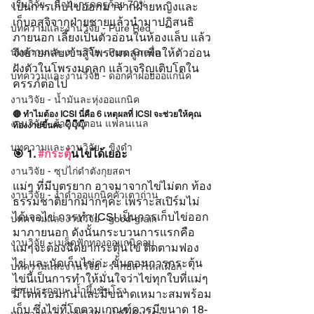
งานวิจัย - น้ำมะกรูดครูก้อย 70%
เป็นการเก็บไข่ออกมาจากฝ่ายหญิงและ
เก็บอสุจิจากฝ่ายชายแล้วนำมาปฏิสนธิ
บทความและงานวิจัย - Pure Red
ภายนอก เลี้ยงเป็นตัวอ่อนในห้องแล็บ แล้ว
บทความและงานวิจัย - Pure Green
จึงย้ายกลับเข้าสู่โพรงมดลูกเพื่อให้ตัวอ่อน
ฝังตัวในโพรงมดลูก แล้วเจริญเติบโตใน
บทความและงานวิจัย - ดอกคำฝอยออแกนิค
ครรภ์ต่อไป
งานวิจัย - น้ำมันละหุ่งออแกนิค
🔴 ทำไมต้อง ICSI นี่คือ 6 เหตุผลที่ ICSI จะช่วยให้คุณ
งานวิจัย - ผ้าคอตตอน แฟลนเนล
ท้องง่ายขึ้นค่ะ 👇👇👇
บทความและงานวิจัย - ขิงดำ
🎯 1. 
#กระต
ุ้นไข่ได้เยอะ
งานวิจัย - ซุปไก่ดำตังกุยสดฯ
แม่ๆ ที่มีบุตรยาก อาจมาจากไข่ไม่ตก ท้อง
งานวิจัย - งาดำออแกนิคคั่วเตาถ่าน
ธรรมชาติยากมากๆค่ะ เพราะสเปิร์มไม่
ได้เจอไข่ การทำ ICSI เป็นการเก็บไข่ออก
บทความและงานวิจัย - good-grain
มาภายนอก ดังนั้นกระบวนการแรกคือ
งานวิจัย - เมล็ดฟักทองออแกนิคอบ
แม่ๆจะต้องฉีดยากระตุ้นไข่ ติดตามฟอง
ไข่ และนัดเก็บไข่ค่ะ ขั้นตอนการกระตุ้น
บทความและงานวิจัย - รากปลาไหลเผือก
ไข่นี้เป็นการทำให้มั่นใจว่าไข่ทุกใบที่แม่ๆ 
ส่วนประกอบ - น้ำผึ้งชันโรง
มีโตพร้อมกัน และมีขนาดเหมาะสมพร้อม
เก็บ ซึ่งไข่ที่โตตามเกณฑ์ควรมีขนาด 18-