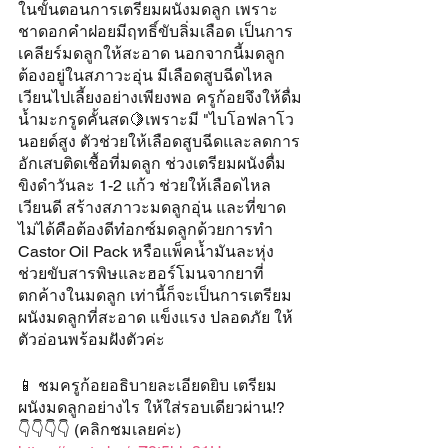
ในขั้นตอนการเตรียมผนังมดลูก เพราะ
ชาดอกคำฝอยมีฤทธิ์ขับลิ่มเลือด เป็นการ
เคลียร์มดลูกให้สะอาด นอกจากนี้มดลูก
ต้องอยู่ในสภาวะอุ่น มีเลือดสูบฉีดไหล
เวียนไปเลี้ยงอย่างเพียงพอ ครูก้อยจึงให้ดื่ม
น้ำมะกรูดคั้นสด🍋เพราะมี "ไบโอฟลาโว
นอยด์สูง ตัวช่วยให้เลือดสูบฉีดและลดการ
อักเสบติดเชื้อที่มดลูก ช่วงเตรียมผนังดื่ม
ขิงดำวันละ 1-2 แก้ว ช่วยให้เลือดไหล
เวียนดี สร้างสภาวะมดลูกอุ่น และที่ขาด
ไม่ได้คือต้องดีท๋อกซ์มดลูกด้วยการทำ 
Castor Oil Pack หรือแพ็คน้ำมันละหุ่ง 
ช่วยขับสารพิษและฮอร์โมนจากยาที่
ตกค้างในมดลูก เท่านี้ก็จะเป็นการเตรียม
ผนังมดลูกที่สะอาด แข็งแรง ปลอดภัย ให้
ตัวอ่อนพร้อมฝังตัวค่ะ
📱 ชมครูก้อยอธิบายละเอียดยิบ เตรียม
ผนังมดลูกอย่างไร ให้ใส่รอบเดียวผ่าน!?
👇👇👇👇 (คลิกชมเลยค่ะ)