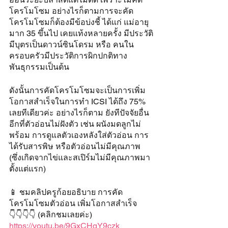
โครโมโซม อย่างไรก็ตามการจะคัด
โครโมโซมก็ต้องมีข้อบ่งชี้ ได้แก่ แม่อายุ
มาก 35 ขึ้นไป เคยแท้งหลายครั้ง มีประวัติ
มีบุตรเป็นดาวน์ซินโดรม หรือ คนใน
ครอบครัวมีประวัติการผิกปกติทาง
พันธุกรรมเป็นต้น
ดังนั้นการคัดโครโมโซมจะเป็นการเพิ่ม
โอกาสสำเร็จในการทำ ICSI ได้ถึง 75% 
เลยทีเดียวค่ะ อย่างไรก็ตาม ยังทีปัจจัยอื่น
อีกที่ตัวอ่อนไม่ฝังตัว เช่น ผนังมดลูกไม่
พร้อม การดูแลตัวเองหลังใส่ตัวอ่อน การ
ได้รับสารพิษ หรือตัวอ่อนไม่มีคุณภาพ 
(ซึ่งเกิดจากไข่และสเปิร์มไม่มีคุณภาพมา
ตั้งแต่แรก)
📱 ชมคลิปครูก้อยอธิบาย การคัด
โครโมโซมตัวอ่อน เพิ่มโอกาสสำเร็จ
👇👇👇👇 (คลิกชมเลยค่ะ)
https://youtu.be/9GxCHgY9czk