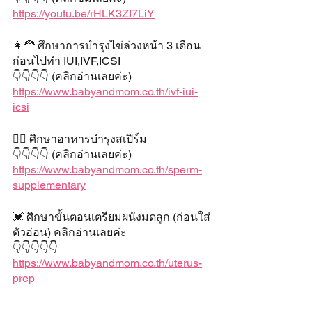
https://youtu.be/rHLK3ZI7LiY
👩‍🦰 ศึกษาการบำรุงไข่ล่วงหน้า 3 เดือน
ก่อนไปทำ IUI,IVF,ICSI 
👇👇👇👇 (คลิกอ่านเลยค่ะ)
https://www.babyandmom.co.th/ivf-iui-
icsi
👱‍♂️ ศึกษาอาหารบำรุงสเปิร์ม
👇👇👇👇 (คลิกอ่านเลยค่ะ)
https://www.babyandmom.co.th/sperm-
supplementary
💓 ศึกษาขั้นตอนเตรียมผนังมดลูก (ก่อนใส่
ตัวอ่อน) คลิกอ่านเลยค่ะ
👇👇👇👇👇
https://www.babyandmom.co.th/uterus-
prep