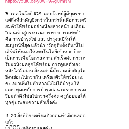
https://youtu.be/y3wF9AgOmNM
💗 เทคโนโลยี ICSI ตอบโจทย์ผู้มีบุตรยาก 
แต่สิ่งที่สำคัญยิ่งกว่านั้นกว่านั้นคือการเตรี
ยมตัวให้พร้อมอย่างน้อยล่วงหน้า 3 เดือน 
"ก่อนเข้าสู่กระบวนการทางการแพทย์" 
คือ การบำรุงไข่ และ บำรุงสเปิร์มให้
สมบูรณ์ที่สุด แล้วนำ "วัตถุดิบตั้งต้น"นี้ไป
เสิร์ฟให้หมอใช้เทคโนโลยีเข้าช่วย ก็จะ
เป็นการเพิ่มโอกาสความสำเร็จค่ะ การเต
รียมผนังมดลูกให้พร้อม การดูแลตัวเอง
หลังใส่ตัวอ่อน สิ่งเหล่านี้มีความสำคัญไม่
ยิ่งหย่อนไปกว่ากัน เตรียมตัวให้พร้อมนะ
คะ อย่าเพิ่งรีบทำหากยังไม่ได้บำรุง ให้
เวลา ทุ่มเทกับการบำรุงก่อน เพราะการเต
รียมตัวดี มีชัยไปกว่าครึ่งค่ะ ครูก้อยขอให้
ทุกคู่ประสบความสำเร็จค่ะ
📱 20 สิ่งที่ต้องเตรียมตัวก่อนทำเด็กหลอด
แก้ว
👇👇👇👇 (คลิกชมเลยค่ะ)