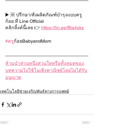
▶️ 🆔 ปรึกษา/สั่งผลิตภัณฑ์บำรุงแบบครู
ก้อย ที่ Line Official
คลิกลิ้งค์นี้เลย 👉 
https://lin.ee/fBa4xkz
#คร
ูก้อยBabyandMom
ห้ามนำส่วนหนึ่งส่วนใดหรือทั้งหมดของ
บทความไปใช้ในเชิงพาณิชย์โดยไม่ได้รับ
อนุญาต
เทคโนโลยีช่วยเจริญพันธุ์ทางการแพทย์