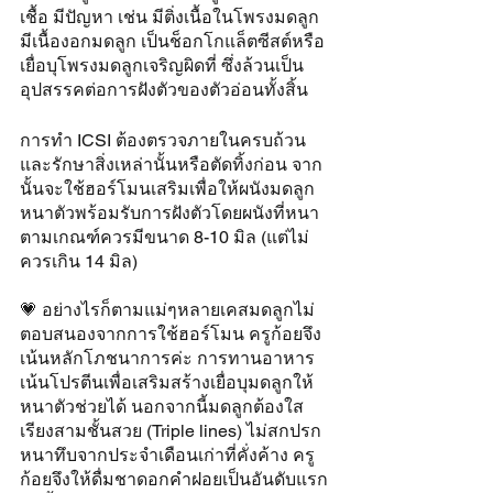
เชื้อ มีปัญหา เช่น มีติ่งเนื้อในโพรงมดลูก 
มีเนื้องอกมดลูก เป็นช็อกโกแล็ตซีสต์หรือ
เยื่อบุโพรงมดลูกเจริญผิดที่ ซึ่งล้วนเป็น
อุปสรรคต่อการฝังตัวของตัวอ่อนทั้งสิ้น
การทำ ICSI ต้องตรวจภายในครบถ้วน 
และรักษาสิ่งเหล่านั้นหรือตัดทิ้งก่อน จาก
นั้นจะใช้ฮอร์โมนเสริมเพื่อให้ผนังมดลูก
หนาตัวพร้อมรับการฝังตัวโดยผนังที่หนา
ตามเกณฑ์ควรมีขนาด 8-10 มิล (แต่ไม่
ควรเกิน 14 มิล) 
💗 อย่างไรก็ตามแม่ๆหลายเคสมดลูกไม่
ตอบสนองจากการใช้ฮอร์โมน ครูก้อยจึง
เน้นหลักโภชนาการค่ะ การทานอาหาร
เน้นโปรตีนเพื่อเสริมสร้างเยื่อบุมดลูกให้
หนาตัวช่วยได้ นอกจากนี้มดลูกต้องใส 
เรียงสามชั้นสวย (Triple lines) ไม่สกปรก
หนาทึบจากประจำเดือนเก่าที่คั่งค้าง ครู
ก้อยจึงให้ดื่มชาดอกคำฝอยเป็นอันดับแรก