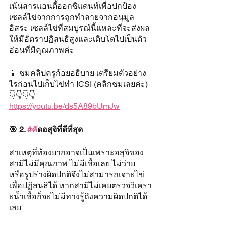
เน้นสารแอนตี้ออกซิแดนท์เพื่อปกป้อง
เซลล์ไข่จากการถูกทำลายจากอนุมูล
อิสระ เซลล์ไข่ที่สมบูรณ์นี้แหละที่จะส่งผล
ให้มีอัตราปฏิสนธิสูงและเติบโตไปเป็นตัว
อ่อนที่มีคุณภาพค่ะ
📱 ชมคลิปครูก้อยอธิบาย เตรียมตัวอย่าง
ไรก่อนไปเก็บไข่ทำ ICSI (คลิกชมเลยค่ะ) 
👇👇👇👇
https://youtu.be/ds5A89bUmJw
🎯 2. 
#ค
ัดอสุจิที่ดีที่สุด
สาเหตุที่ท้องยากอาจเป็นเพราะอสุจิของ
สามีไม่มีคุณภาพ ไม่มีเชื้อเลย ไม่ว่าย 
หรือรูปร่างผิดปกติจึงไม่สามารถเจาะไข่
เพื่อปฏิสนธิได้ หากสามีไม่เคยตรวจวิเครา
ะน้ำเชื้อก็จะไม่มีทางรู้ถึงความผิดปกติได้
เลย