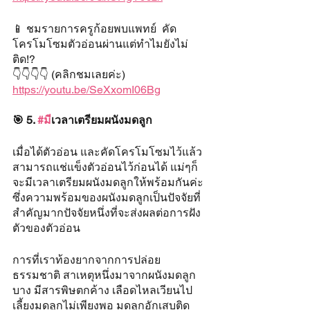
📱 ชมรายการครูก้อยพบแพทย์  คัด
โครโมโซมตัวอ่อนผ่านแต่ทำไมยังไม่
ติด!?
👇👇👇👇 (คลิกชมเลยค่ะ)
https://youtu.be/SeXxomI06Bg
🎯 5. 
#ม
ีเวลาเตรียมผนังมดลูก
เมื่อได้ตัวอ่อน และคัดโครโมโซมไว้แล้ว 
สามารถแช่แข็งตัวอ่อนไว้ก่อนได้ แม่ๆก็
จะมีเวลาเตรียมผนังมดลูกให้พร้อมกันค่ะ 
ซึ่งความพร้อมของผนังมดลูกเป็นปัจจัยที่
สำคัญมากปัจจัยหนึ่งที่จะส่งผลต่อการฝัง
ตัวของตัวอ่อน
การที่เราท้องยากจากการปล่อย
ธรรมชาติ สาเหตุหนึ่งมาจากผนังมดลูก
บาง มีสารพิษตกค้าง เลือดไหลเวียนไป
เลี้ยงมดลูกไม่เพียงพอ มดลูกอักเสบติด