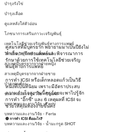
บำรุงรังไข่
บำรุงเลือด
ดูแลหลังใส่ตัวอ่อน
โภชนาการเสริมภาวะเจริญพันธุ์
เทคโนโลยีช่วยเจริญพันธุ์ทางการแพทย์
คู่สมรสที่มีบุตรยาก พยายามมาเป็นปียังไม่
สำเร็จ วปรึกษาแพทย์และพิจารณาการ
วิตามินบำรุงเตรียมตั้งครรภ์
รักษาด้วยการใช้เทคโนโลยีช่วยเจริญ
สาเหตุมีบุตรยากจากฝ่ายหญิง
พันธุ์ทางการแพทย์
สาเหตุมีบุตรยากจากฝ่ายชาย
การทำ ICSI หรือเด็กหลอดแก้วเป็นวิธี
บำรุงคนท้อง
หนึ่งที่เป็นที่นิยม เพราะมีอัตราประสบ
ความสำเร็จสูง วันนี้ครูก้อยจะพาไปรู้จัก
บทความและงานวิจัย - OvaAll
การทำ "อิ๊กซี่" และ 6 เหตุผลที่ ICSI จะ
บทความและงานวิจัย - Ferty
ช่วยให้คุณท้องง่ายขึ้นค่ะ
บทความและงานวิจัย - Ferta
🔴 การทำ ICSI คืออะไร❓
บทความและงานวิจัย - น้ำมะกรูด SHOT