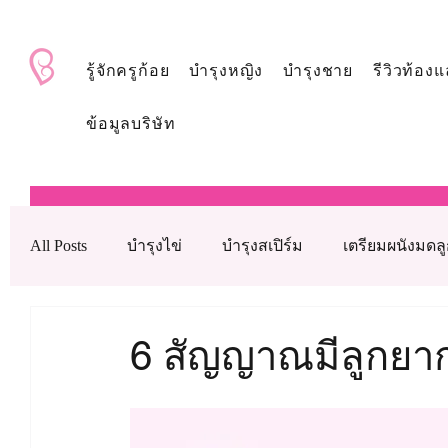
BabyAndMom.co.th
รู้จักครูก้อย
บำรุงหญิง
บำรุงชาย
รีวิวท้องแ
ข้อมูลบริษัท
All Posts
บำรุงไข่
บำรุงสเปิร์ม
เตรียมผนังมดล
บำรุงรังไข่
บำรุงเลือด
ดูแลหลังใส่ตัวอ่อน
6 สัญญาณมีลูกยา
เทคโนโลยีช่วยเจริญพันธุ์ทางการแพทย์
วิตามินบำ