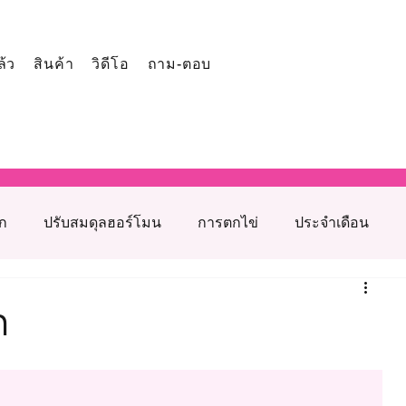
ล้ว
สินค้า
วิดีโอ
ถาม-ตอบ
ูก
ปรับสมดุลฮอร์โมน
การตกไข่
ประจำเดือน
โภชนาการเสริมภาวะเจริญพันธุ์
ก
รุงเตรียมตั้งครรภ์
สาเหตุมีบุตรยากจากฝ่ายหญิง