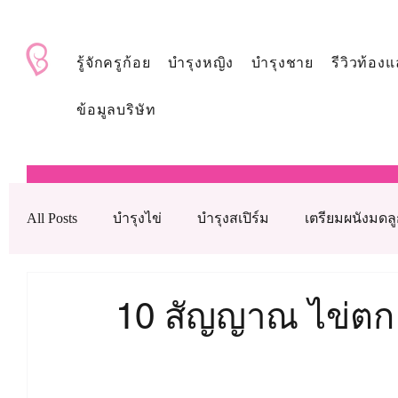
BabyAndMom.co.th
รู้จักครูก้อย
บำรุงหญิง
บำรุงชาย
รีวิวท้องแ
ข้อมูลบริษัท
All Posts
บำรุงไข่
บำรุงสเปิร์ม
เตรียมผนังมดล
บำรุงรังไข่
บำรุงเลือด
ดูแลหลังใส่ตัวอ่อน
10 สัญญาณ ไข่ตก
เทคโนโลยีช่วยเจริญพันธุ์ทางการแพทย์
วิตามินบำ