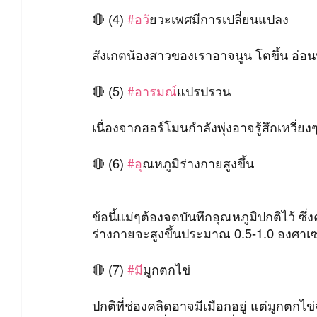
🔴 (4) 
#อว
ัยวะเพศมีการเปลี่ยนแปลง
สังเกตน้องสาวของเราอาจนูน โตขึ้น อ่อนนุ
🔴 (5) 
#อารมณ
์แปรปรวน
เนื่องจากฮอร์โมนกำลังพุ่งอาจรู้สึกเหวี่ย
🔴 (6) 
#อ
ุณหภูมิร่างกายสูงขึ้น
ข้อนี้แม่ๆต้องจดบันทึกอุณหภูมิปกติไว้ ซึ
ร่างกายจะสูงขึ้นประมาณ 0.5-1.0 องศาเซ
🔴 (7) 
#ม
ีมูกตกไข่
ปกติที่ช่องคลิดอาจมีเมือกอยู่ แต่มูกตกไ