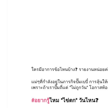
ใครมีอาการข้อไหนบ้าง❓ รายงานหน่อยค
แม่ๆที่กำลังอยู่ในภารกิจปั๊มเบบี๋ การลุ้น
เพราะถ้าเราปั๊มถี่แต่ "ไม่ถูกวัน" โอกาสท้
#อยากร
ู้ไหม "ไข่ตก" วันไหน❓