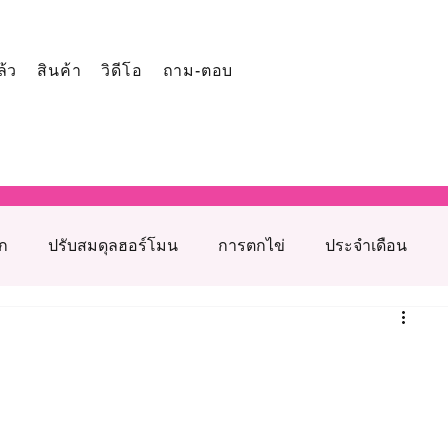
ล้ว
สินค้า
วิดีโอ
ถาม-ตอบ
ูก
ปรับสมดุลฮอร์โมน
การตกไข่
ประจำเดือน
โภชนาการเสริมภาวะเจริญพันธุ์
รุงเตรียมตั้งครรภ์
สาเหตุมีบุตรยากจากฝ่ายหญิง