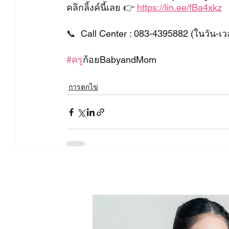
คลิกลิ้งค์นี้เลย 👉 
https://lin.ee/fBa4xkz
📞  Call Center : 083-4395882 (ในวัน-เ
#คร
ูก้อยBabyandMom
การตกไข่