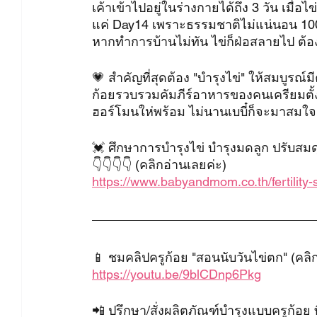
เค้าเข้าไปอยู่ในร่างกายได้ถึง 3 วัน เมื่อ
แค่ Day14 เพราะธรรมชาติไม่แน่นอน 100
หากทำการบ้านไม่ทัน ไข่ก็ฝ่อสลายไป ต้อ
💗 สำคัญที่สุดต้อง "บำรุงไข่" ให้สมบูรณ์
ก้อยรวบรวมคัมภีร์อาหารของคนเครียมตั้งค
ฮอร์โมนให่พร้อม ไม่นานเบบี๋ก็จะมาสมใจ
💓 ศึกษาการบำรุงไข่ บำรุงมดลูก ปรับสม
👇👇👇👇 (คลิกอ่านเลยค่ะ)
https://www.babyandmom.co.th/fertility
📱 ชมคลิปครูก้อย "สอนนับวันไข่ตก" (คลิก
https://youtu.be/9blCDnp6Pkg
📲 ปรึกษา/สั่งผลิตภัณฑ์บำรุงแบบครูก้อย ที