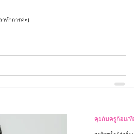
วลาทำการค่ะ)
คุยกับครูก้อย/ท