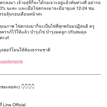
ไข่ตกลงมา เจ้าอสุจิก็จะได้รอเจาะอยู่แล้วทันท่วงที อย่ารอ
% นะคะ และเมื่อไข่ตกลงมาจะมีอายุแค่ 12-24 ชม. 
งรอลุ้นรอบเดือนหน้าค่ะ
มีคุณภาพ ไข่ตกลงมาก็จะเป็นไข่ที่สุกพร้อมปฏิสนธิ ครู
รรภ์ไว้ให้แล้ว บำรุงไข่ บำรุงมดลูก ปรับสมดุล
ค่ะ👶
ดุลฮอร์โมนให้ท้องธรรมชาติ
-supplements
ชมเลยค่ะ) 👇👇👇👇
่ Line Official