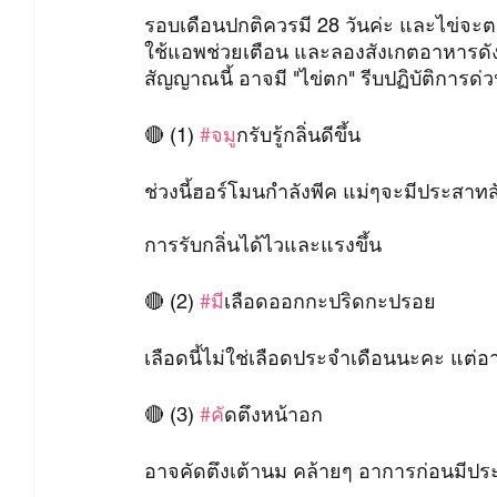
รอบเดือนปกติควรมี 28 วันค่ะ และไข่จะต
ใช้แอพช่วยเตือน และลองสังเกตอาหารดังต
สัญญาณนี้ อาจมี "ไข่ตก" รีบปฏิบัติการด่
🔴 (1) 
#จม
ูกรับรู้กลิ่นดีขึ้น
ช่วงนี้ฮอร์โมนกำลังพีค แม่ๆจะมีประสาทส
การรับกลิ่นได้ไวและแรงขึ้น
🔴 (2) 
#ม
ีเลือดออกกะปริดกะปรอย
เลือดนี้ไม่ใช่เลือดประจำเดือนนะคะ แต่อา
🔴 (3) 
#ค
ัดตึงหน้าอก
อาจคัดตึงเต้านม คล้ายๆ อาการก่อนมีปร