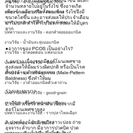
อยู่ในภาวะที่ไม่สมดุล เกิดถุงน้ำขนาดเล็ก
งานวิจัย - น้ำมะกรูดครูก้อย 70%
จำนวนหลายใบอยู่ในรังไข่ ซึ่งอาจเกิด
เพียงข้างเดียวหรือทั้งสองข้าง รังไข่จึงมี
บทความและงานวิจัย - Pure Red
ขนาดโตขึ้น และอาจส่งผลให้ประจำเดือน
บทความและงานวิจัย - Pure Green
มาไม่ปกติ ทำให้ำไข่ไม่ตก ส่งผลให้มีบุตร
ยาก 
บทความและงานวิจัย - ดอกคำฝอยออแกนิค
งานวิจัย - น้ำมันละหุ่งออแกนิค
●อาการของ PCOS เป็นอย่างไร?
งานวิจัย - ผ้าคอตตอน แฟลนเนล
1. ผมร่วง เนื่องจากมีฮอร์โมนเพศชาย
บทความและงานวิจัย - ขิงดำ
สูงส่งผลให้มีผมร่วงผิดปกติ หรือเป็นโรค
ศีรษะล้านทางพันธุกรรม (Male-Pattern 
งานวิจัย - ซุปไก่ดำตังกุยสดฯ
Baldness) ซึ่งทำให้ผม
งานวิจัย - งาดำออแกนิคคั่วเตาถ่าน
ร่วงและผมบาง
บทความและงานวิจัย - good-grain
งานวิจัย - เมล็ดฟักทองออแกนิคอบ
2. เป็นสิวเรื้อรัง หน้ามัน เนื่องจากมี
ฮอร์โมนเพศชายสูง
บทความและงานวิจัย - รากปลาไหลเผือก
3. ปวดท้องน้อย ถ่ายปัสสาวะบ่อย ถ่าย
ส่วนประกอบ - น้ำผึ้งชันโรง
อุจจาระลำบาก มีอาการปวดบิด ปวด