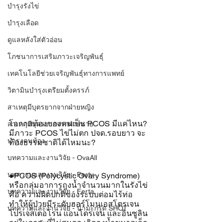
บำรุงรังไข่
บำรุงเลือด
ดูแลหลังใส่ตัวอ่อน
โภชนาการเสริมภาวะเจริญพันธุ์
เทคโนโลยีช่วยเจริญพันธุ์ทางการแพทย์
วิตามินบำรุงเตรียมตั้งครรภ์
สาเหตุมีบุตรยากจากฝ่ายหญิง
โอกาสท้องของคนเป็น PCOS มีแค่ไหน?
สาเหตุมีบุตรยากจากฝ่ายชาย
มีภาวะ PCOS ไข่ไม่ตก ปจด.รอบยาว จะ
บำรุงคนท้อง
ท้องธรรมชาติได้ไหมนะ?
บทความและงานวิจัย - OvaAll
บทความและงานวิจัย - Ferty
●PCOS (Polycystic Ovary Syndrome) 
หรือกลุ่มอาการถุงน้ำจำนวนมากในรังไข่ 
บทความและงานวิจัย - Ferta
คือ ความผิดปกติของระบบต่อมไร้ท่อ 
ทำให้ผู้ป่วยมีระดับฮอร์โมนเอสโตรเจน 
บทความและงานวิจัย - น้ำมะกรูด SHOT
โปรเจสเตอโรน แอนโดรเจน และอินซูลิน