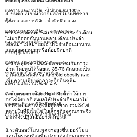
บทความและงานวิจัย - น้ำผึ้งชันโรง
หน่วงๆ หรือเจ็บเมื่อมีเพศสัมพันธ์
บทความและงานวิจัย -น้ำอินทผลัม 100%
4. ขนดก เนื่องมาจากมีฮอร์โมนเพศชาย
สูง
บทความและงานวิจัย - น้ำหัวปลีมามอง
บทความและงานวิจัย - Ferty Coffee
5. ประจำเดือนมาไม่ปกติ เช่น ประจำเดือน
ไม่มาติดต่อกันนานหลายเดือน ประจำ
บความและงานวิจัย- นมแพะ
เดือนมาไม่สม่ำเสมอ ประจำเดือนมานาน
และอาจมามากหรือน้อยผิดปกติ
ความรู้ผู้มีบุตรยาก
บทความและงานวิจัย-Varginaree
6. อ้วน ผู้ป่วย PCOS มักพบร่วมกับภาวะ
อ้วน โดยพบได้ร้อยละ 35-76 ลักษณะเป็น
รายงานผลตัวอ่อนของครูก้อย
อ้วนแบบลงพุงหรือ Android obesity และ
เพิ่มความเสี่ยงต่อภาวะดื้ออินซูลิน 
บทความและงานวิจัย-M Z All
7. มีบุตรยาก เนื่องจากภาวะนี้ทำให้การ
บทความและงานวิจัย-Night Shot
ตกไข่ผิดปกติ ส่งผลให้ประจำเดือนมาไม่
บทความและงานวิจัย-Ferti9oil
ปกติจึงเป็นสาเหตุให้มียุตรยาก รวมถึงไข่
หลายใบที่มีเป็นไข่ใบเล็กๆด้อยคุณภาพจึง
ตั้งครรภ์ อาการ อาหาร ข้อควรระวัง
ยากที่จะปฏิสนธิอย่างสมบูรณ์
8.ระดับฮอร์โมนเพศชายสูงขึ้น ฮอร์โมน
แอนโดรเจนที่สูงขึ้น ส่งผลต่อลักษณะทาง