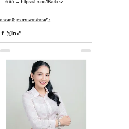
คลิก → https://lin.ee/fBa4xkz
สาเหตุมีบุตรยากจากฝ่ายหญิง