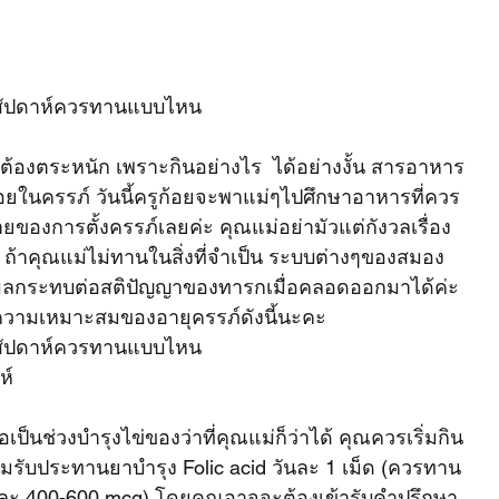
0 สัปดาห์ควรทานแบบไหน
ม่ต้องตระหนัก เพราะกินอย่างไร  ได้อย่างงั้น สารอาหาร
อยในครรภ์ วันนี้ครูก้อยจะพาแม่ๆไปศึกษาอาหารที่ควร
ายของการตั้งครรภ์เลยค่ะ คุณแม่อย่ามัวแต่กังวลเรื่อง
ถ้าคุณแม่ไม่ทานในสิ่งที่จำเป็น ระบบต่างๆของสมอง
่งผลกระทบต่อสติปัญญาของทารกเมื่อคลอดออกมาได้ค่ะ  
ามความเหมาะสมของอายุครรภ์ดังนี้นะคะ
0 สัปดาห์ควรทานแบบไหน
ห์
ถือเป็นช่วงบำรุงไข่ของว่าที่คุณแม่ก็ว่าได้ คุณควรเริ่มกิน
่มรับประทานยาบำรุง Folic acid วันละ 1 เม็ด (ควรทาน
ันละ 400-600 mcg) โดยคุณอาจจะต้องเข้ารับคำปรึกษา