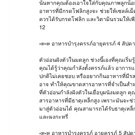
นั้นหากคุณต้องเอาใจใส่กับคุณภาพลูกน้อยใน
อาหารที่มีกรดโฟลิกสูงจะ ช่วยให้เซลล์เ
ควรได้รับกรดโฟลิก และวิตามินรวมให้เพีย
12
📣📣 อาหารบำรุงครรภ์อายุครรภ์ 4 สัปดา
ตัวอ่อนฝังตัวในมดลูก ช่วงนี้เองที่คุณเริ่
คุณได้รู้ว่าคุณกำลังตั้งครรภ์แล้ว อากา
ปกติไม่เคยชอบ หรืออยากกินอาหารที่มีร
อาจ ทำให้คุณขาดสารอาหารที่จำเป็นสำห
ที่ตัวอ่อนกำลังฝังตัวในเยื่อบุผนังมดลูก
สารอาหารที่มีธาตุเหล็กสูง เพราะมันจะช่
มาสู่ตัวอ่อนได้ คุณสามารถได้รับธาตุเหล็
และผงกะหรี่
📣📣 อาหารบำรุงครรภ์ อายุครรภ์ 5 สัปด