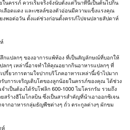
ครรภ์ ควรเริ่มจริงจังนับตั้งแต่วินาทีนี้เป็นต้นไปกิน
ม็ดเลือดแดง และเซลล์ของตัวอ่อนมีความแข็งแรงคุณ
งพอต่อวัน ตั้งแต่ช่วงก่อนตั้งครรภ์ไปจนปลายสัปดาห์ 
ห์
มรู้สึกแปลกๆ ของอาการแพ้ท้อง ที่เป็นสัญลักษณ์ที่บอกให้
รแปลกๆ เหล่านี้อาจทำให้คุณอยากกินอาหารแปลกๆ ที่
สเปรี้ยวการตามใจปากบริโภคอาหารเหล่านี้เข้าไปมาก
รับการเจริญเติบโตของลูกน้อยในครรภ์ของคุณ ได้ช่วง
 คุณจำเป็นต้องได้รับโฟลิก 600-1000 ไมโครกรัม รวมถึง
วยสร้างฮีโมโกลบิน ซึ่งเป็นสารสำคัญที่นำเอาออกซิเจน
กจากอาหารกลุ่มธัญพืชต่างๆ ถั่ว ตระกูลต่างๆ ผักขม 
าห์