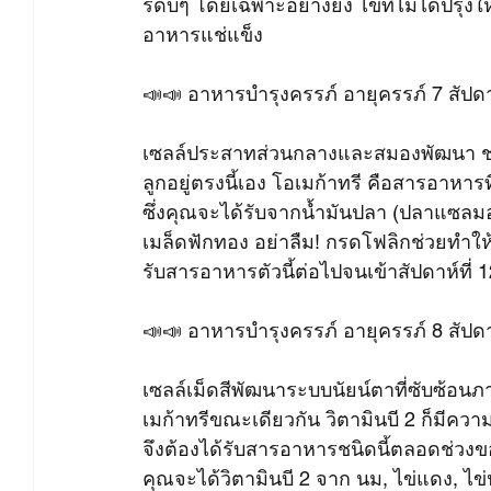
รดิบๆ โดยเฉพาะอย่างยิ่ง ไข่ที่ไม่ได้ปรุง
อาหารแช่แข็ง
📣📣 อาหารบำรุงครรภ์ อายุครรภ์ 7 สัปด
เซลล์ประสาทส่วนกลางและสมองพัฒนา ช่วงส
ลูกอยู่ตรงนี้เอง โอเมก้าทรี คือสารอาหาร
ซึ่งคุณจะได้รับจากน้ำมันปลา (ปลาแซลมอน, 
เมล็ดฟักทอง อย่าลืม! กรดโฟลิกช่วยทำให
รับสารอาหารตัวนี้ต่อไปจนเข้าสัปดาห์ที่ 
📣📣 อาหารบำรุงครรภ์ อายุครรภ์ 8 สัปด
เซลล์เม็ดสีพัฒนาระบบนัยน์ตาที่ซับซ้อนภ
เมก้าทรีขณะเดียวกัน วิตามินบี 2 ก็มี
จึงต้องได้รับสารอาหารชนิดนี้ตลอดช่วง
คุณจะได้วิตามินบี 2 จาก นม, ไข่แดง, ไข่