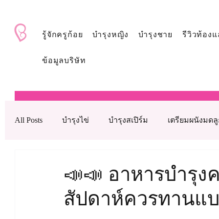
BabyAndMom.co.th
รู้จักครูก้อย
บำรุงหญิง
บำรุงชาย
รีวิวท้องแ
ข้อมูลบริษัท
All Posts
บำรุงไข่
บำรุงสเปิร์ม
เตรียมผนังมดล
บำรุงรังไข่
บำรุงเลือด
ดูแลหลังใส่ตัวอ่อน
📣📣 อาหารบำรุงคร
สัปดาห์ควรทานแ
เทคโนโลยีช่วยเจริญพันธุ์ทางการแพทย์
วิตามินบำ