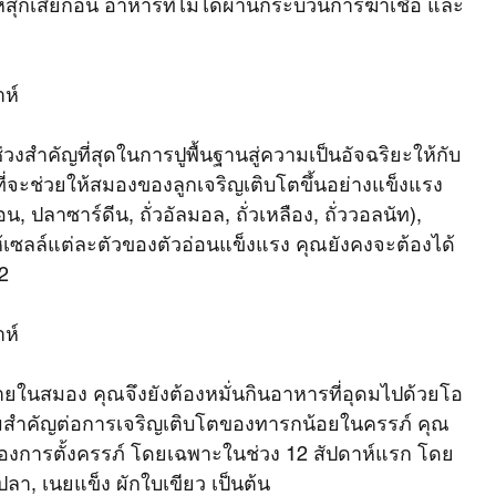
ให้สุกเสียก่อน อาหารที่ไม่ได้ผ่านกระบวนการฆ่าเชื้อ และ
าห์
ำคัญที่สุดในการปูพื้นฐานสู่ความเป็นอัจฉริยะให้กับ
ที่จะช่วยให้สมองของลูกเจริญเติบโตขึ้นอย่างแข็งแรง 
ปลาซาร์ดีน, ถั่วอัลมอล, ถั่วเหลือง, ถั่ววอลนัท), 
้เซลล์แต่ละตัวของตัวอ่อนแข็งแรง คุณยังคงจะต้องได้
12
าห์
ายในสมอง คุณจึงยังต้องหมั่นกินอาหารที่อุดมไปด้วยโอ
ความสำคัญต่อการเจริญเติบโตของทารกน้อยในครรภ์ คุณ
ของการตั้งครรภ์ โดยเฉพาะในช่วง 12 สัปดาห์แรก โดย
ปลา, เนยแข็ง ผักใบเขียว เป็นต้น