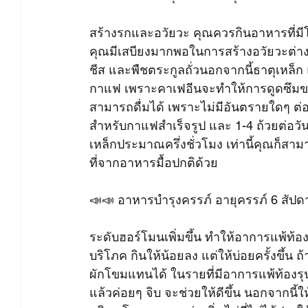
สร้างรกและอวัยวะ คุณควรกินอาหารที่มีโป
คุณมีเสบียงมากพอในการสร้างอวัยวะต่างๆ
ชีส และพืชตระกูลถั่วนอกจากนี้ธาตุเหล็ก
กาแฟ เพราะคาเฟอีนจะทำให้การดูดซึมของธ
สามารถดื่มได้ เพราะไม่มีอันตรายใดๆ ต่
สำหรับกาแฟสำเร็จรูป และ 1-4 ถ้วยต่อวั
เหล็กประมาณครึ่งชั่วโมง เท่านี้คุณก็สาม
ที่จากอาหารมื้อปกติด้วย
📣📣 อาหารบำรุงครรภ์ อายุครรภ์ 6 สัปด
ระดับฮอร์โมนเพิ่มขึ้น ทำให้อาการแพ้ท้
บริโภค กินให้น้อยลง แต่ให้บ่อยครั้งขึ้น 
ผักโขมแทนได้ ในรายที่มีอาการแพ้ท้องรุ
แล้วค่อยๆ จิบ จะช่วยให้ดีขึ้น นอกจากนี