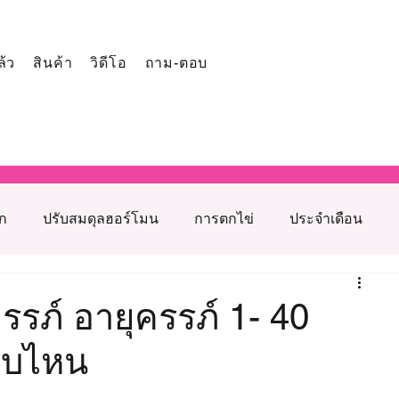
ล้ว
สินค้า
วิดีโอ
ถาม-ตอบ
ูก
ปรับสมดุลฮอร์โมน
การตกไข่
ประจำเดือน
โภชนาการเสริมภาวะเจริญพันธุ์
รภ์ อายุครรภ์ 1- 40
บบไหน
รุงเตรียมตั้งครรภ์
สาเหตุมีบุตรยากจากฝ่ายหญิง