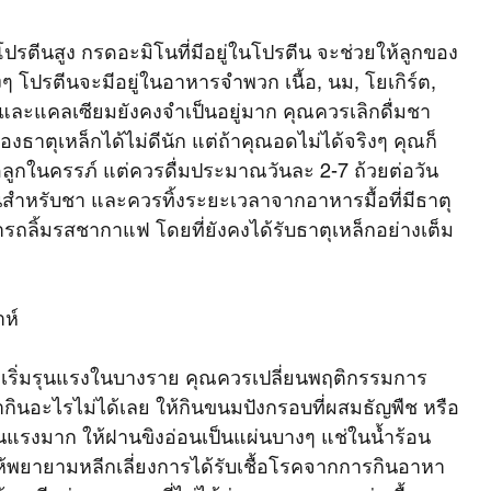
รตีนสูง กรดอะมิโนที่มีอยู่ในโปรตีน จะช่วยให้ลูกของ
 โปรตีนจะมีอยู่ในอาหารจำพวก เนื้อ, นม, โยเกิร์ต, 
 และแคลเซียมยังคงจำเป็นอยู่มาก คุณควรเลิกดื่มชา 
าตุเหล็กได้ไม่ดีนัก แต่ถ้าคุณอดไม่ได้จริงๆ คุณก็
อลูกในครรภ์ แต่ควรดื่มประมาณวันละ 2-7 ถ้วยต่อวัน
นสำหรับชา และควรทิ้งระยะเวลาจากอาหารมื้อที่มีธาตุ
ารถลิ้มรสชากาแฟ โดยที่ยังคงได้รับธาตุเหล็กอย่างเต็ม
าห์
องเริ่มรุนแรงในบางราย คุณควรเปลี่ยนพฤติกรรมการ
ถ้ากินอะไรไม่ได้เลย ให้กินขนมปังกรอบที่ผสมธัญพืช หรือ
นแรงมาก ให้ฝานขิงอ่อนเป็นแผ่นบางๆ แช่ในน้ำร้อน 
้ให้พยายามหลีกเลี่ยงการได้รับเชื้อโรคจากการกินอาหา