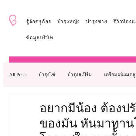
BabyAndMom.co.th
รู้จักครูก้อย
บำรุงหญิง
บำรุงชาย
รีวิวท้องแ
ข้อมูลบริษัท
All Posts
บำรุงไข่
บำรุงสเปิร์ม
เตรียมผนังมดล
บำรุงรังไข่
บำรุงเลือด
ดูแลหลังใส่ตัวอ่อน
อยากมีน้อง ต้องป
ของมัน หันมาทานโ
เทคโนโลยีช่วยเจริญพันธุ์ทางการแพทย์
วิตามินบำ