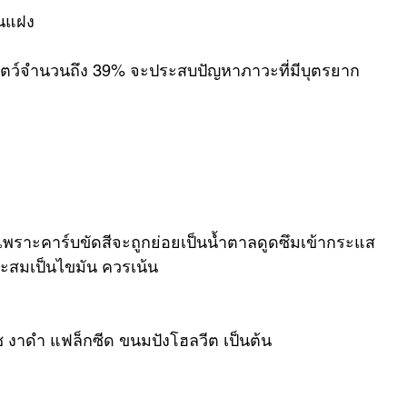
มนแฝง
กสัตว์จำนวนถึง 39% จะประสบปัญหาภาวะที่มีบุตรยาก
ว เพราะคาร์บขัดสีจะถูกย่อยเป็นน้ำตาลดูดซึมเข้ากระแส
ะสะสมเป็นไขมัน ควรเน้น
ืช งาดำ แฟล็กซีด ขนมปังโฮลวีต เป็นต้น