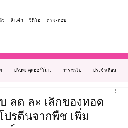
ล้ว
สินค้า
วิดีโอ
ถาม-ตอบ
ูก
ปรับสมดุลฮอร์โมน
การตกไข่
ประจำเดือน
โภชนาการเสริมภาวะเจริญพันธุ์
รับ ลด ละ เลิกของทอด
ปรตีนจากพืช เพิ่ม
รุงเตรียมตั้งครรภ์
สาเหตุมีบุตรยากจากฝ่ายหญิง