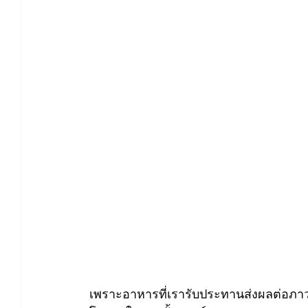
เพราะอาหารที่เรารับประทานส่งผลต่อภาว