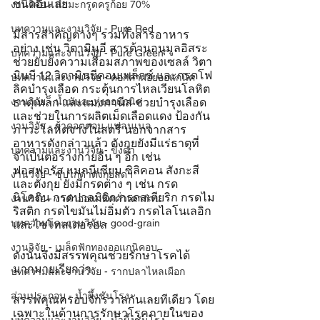
ชนิดอื่นเลย 
งานวิจัย - น้ำมะกรูดครูก้อย 70%
บทความและงานวิจัย - Pure Red
มีสารสำคัญต่างๆ รวมทั้งสารอาหาร
อย่าง เช่น วิตามินอี สารต้านอนุมูลอิสระ 
บทความและงานวิจัย - Pure Green
ช่วยยับยั้งความเสื่อมสภาพของเซลล์ วิตา
มินบี 12 วิตามินบีคอมเพล็กซ์ และกรดโฟ
บทความและงานวิจัย - ดอกคำฝอยออแกนิค
ลิคบำรุงเลือด กระตุ้นการไหลเวียนโลหิต 
ธาตุเหล็ก และแมงกานีส ช่วยบำรุงเลือด 
งานวิจัย - น้ำมันละหุ่งออแกนิค
และช่วยในการผลิตเม็ดเลือดแดง ป้องกัน
งานวิจัย - ผ้าคอตตอน แฟลนเนล
ภาวะโลหิตจางในสตรี นอกจากสาร
อาหารดังกล่าวแล้ว ตังกุยยังมีแร่ธาตุที่
บทความและงานวิจัย - ขิงดำ
จำเป็นต่อร่างกายอื่น ๆ อีก เช่น 
ฟอสฟอรัส แมกนีเซียม ซิลิคอน สังกะสี 
งานวิจัย - ซุปไก่ดำตังกุยสดฯ
และตังกุย ยังมีกรดต่าง ๆ เช่น กรด
นิโคติน กรดปาลมิติก กรดสเตียริก กรดไม
งานวิจัย - งาดำออแกนิคคั่วเตาถ่าน
ริสติก กรดไขมันไม่อิ่มตัว กรดไลโนเลอิก 
บทความและงานวิจัย - good-grain
และไซโทสเตอรอล
งานวิจัย - เมล็ดฟักทองออแกนิคอบ
ดังนั้นจึงมีสรรพคุณช่วยรักษาโรคได้
มากมายเรียกว่า
บทความและงานวิจัย - รากปลาไหลเผือก
ส่วนประกอบ - น้ำผึ้งชันโรง
สรรพคุณครอบจักรวาลกันเลยทีเดียว โดย
เฉพาะในด้านการรักษาโรคภายในของ