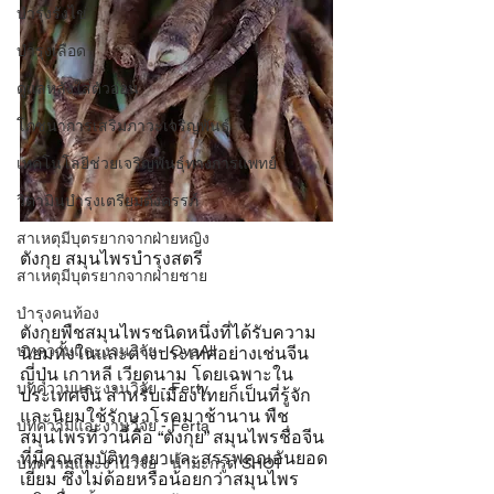
บำรุงรังไข่
บำรุงเลือด
ดูแลหลังใส่ตัวอ่อน
โภชนาการเสริมภาวะเจริญพันธุ์
เทคโนโลยีช่วยเจริญพันธุ์ทางการแพทย์
วิตามินบำรุงเตรียมตั้งครรภ์
สาเหตุมีบุตรยากจากฝ่ายหญิง
ตังกุย สมุนไพรบำรุงสตรี
สาเหตุมีบุตรยากจากฝ่ายชาย
บำรุงคนท้อง
ตังกุยพืชสมุนไพรชนิดหนึ่งที่ได้รับความ
บทความและงานวิจัย - OvaAll
นิยมทั้งในและต่างประเทศอย่างเช่นจีน 
ญี่ปุ่น เกาหลี เวียดนาม โดยเฉพาะใน
บทความและงานวิจัย - Ferty
ประเทศจีน สำหรับเมืองไทยก็เป็นที่รู้จัก
และนิยมใช้รักษาโรคมาช้านาน พืช
บทความและงานวิจัย - Ferta
สมุนไพรที่ว่านี้คือ “ตังกุย” สมุนไพรชื่อจีน
ที่มีคุณสมบัติทางยาและสรรพคุณอันยอด
บทความและงานวิจัย - น้ำมะกรูด SHOT
เยี่ยม ซึ่งไม่ด้อยหรือน้อยกว่าสมุนไพร