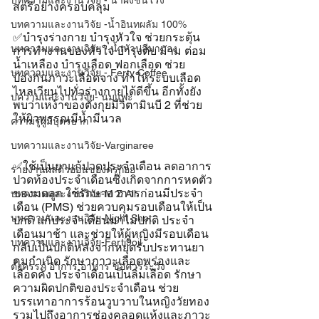
บทความและงานวิจัย - น้ำผึ้งชันโรง
สตรีอย่างครอบคลุม
บทความและงานวิจัย -น้ำอินทผลัม 100%
✅บำรุงร่างกาย บำรุงหัวใจ ช่วยกระตุ้น
บทความและงานวิจัย - น้ำหัวปลีมามอง
การทำงานของหัวใจ บำรุงตับ ม้าม ต่อม
น้ำเหลือง บำรุงเลือด ฟอกเลือด ช่วย
บทความและงานวิจัย - Ferty Coffee
ป้องกันภาวะเลือดจาง ทำให้ระบบเลือด
ไหลเวียนไปทั่วร่างกายได้ดีขึ้น อีกทั้งยัง
บความและงานวิจัย- นมแพะ
พบว่าเหง้าของตังกุยมีวิตามินบี 2 ที่ช่วย
ให้ผิวพรรณมีน้ำมีนวล
ความรู้ผู้มีบุตรยาก
บทความและงานวิจัย-Varginaree
✅ใช้เป็นยาแก้ปวดประจำเดือน ลดอาการ
รายงานผลตัวอ่อนของครูก้อย
ปวดท้องประจำเดือนซึ่งเกิดจากการหดตัว
ของมดลูก ใช้รักษาอาการก่อนมีประจำ
บทความและงานวิจัย-M Z All
เดือน (PMS) ช่วยควบคุมรอบเดือนให้เป็น
บทความและงานวิจัย-Night Shot
ปกติ แก้ประจำเดือนมาไม่ปกติ ประจำ
เดือนมาช้า และช่วยให้ผู้หญิงมีรอบเดือน
บทความและงานวิจัย-Ferti9oil
กลับเป็นปกติหลังจากหยุดรับประทานยา
คุมกำเนิด รักษาภาวะเลือดพร่องและ
ตั้งครรภ์ อาการ อาหาร ข้อควรระวัง
เลือดคั่ง ประจำเดือนเป็นลิ่มเลือด รักษา
ความผิดปกติของประจำเดือน ช่วย
บรรเทาอาการร้อนวูบวาบในหญิงวัยทอง 
รวมไปถึงอาการช่องคลอดแห้งและภาวะ