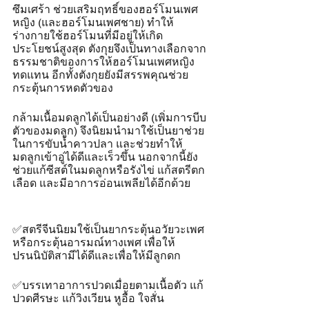
ซึมเศร้า ช่วยเสริมฤทธิ์ของฮอร์โมนเพศ
หญิง (และฮอร์โมนเพศชาย) ทำให้
ร่างกายใช้ฮอร์โมนที่มีอยู่ให้เกิด
ประโยชน์สูงสุด ตังกุยจึงเป็นทางเลือกจาก
ธรรมชาติของการให้ฮอร์โมนเพศหญิง
ทดแทน อีกทั้งตังกุยยังมีสรรพคุณช่วย
กระตุ้นการหดตัวของ
กล้ามเนื้อมดลูกได้เป็นอย่างดี (เพิ่มการบีบ
ตัวของมดลูก) จึงนิยมนำมาใช้เป็นยาช่วย
ในการขับน้ำคาวปลา และช่วยทำให้
มดลูกเข้าอู่ได้ดีและเร็วขึ้น นอกจากนี้ยัง
ช่วยแก้ซีสต์ในมดลูกหรือรังไข่ แก้สตรีตก
เลือด และมีอาการอ่อนเพลียได้อีกด้วย
✅สตรีจีนนิยมใช้เป็นยากระตุ้นอวัยวะเพศ
หรือกระตุ้นอารมณ์ทางเพศ เพื่อให้
ปรนนิบัติสามีได้ดีและเพื่อให้มีลูกดก
✅บรรเทาอาการปวดเมื่อยตามเนื้อตัว แก้
ปวดศีรษะ แก้วิงเวียน หูอื้อ ใจสั่น