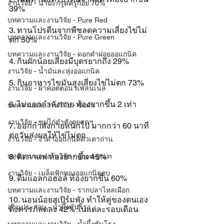
งานวิจัย - น้ำมะกรูดครูก้อย 70%
39%
บทความและงานวิจัย - Pure Red
3. ทานโปรตีนจากพืชลดความเสี่ยงไข่ไม่
บทความและงานวิจัย - Pure Green
ตก 50%
บทความและงานวิจัย - ดอกคำฝอยออแกนิค
4. กินผักน้อยเสี่ยงมีบุตรยากถึง 29%
งานวิจัย - น้ำมันละหุ่งออแกนิค
5. กินอาหารไขมันสูงเสี่ยงไข่ไม่ตก 73%
งานวิจัย - ผ้าคอตตอน แฟลนเนล
6. ไม่ออกกำลังกาย ท้องยากขึ้น 2 เท่า
บทความและงานวิจัย - ขิงดำ
งานวิจัย - ซุปไก่ดำตังกุยสดฯ
7. ออกกำลังกายหนักไป มากกว่า 60 นาที
ต่อวันส่งผลให้ไข่ไม่ตก
งานวิจัย - งาดำออแกนิคคั่วเตาถ่าน
บทความและงานวิจัย - good-grain
8. ติดกาแฟ ท้องยากขึ้น 45%
งานวิจัย - เมล็ดฟักทองออแกนิคอบ
9. ดื่มแอลกอฮอล์ ท้องยากขึ้น 60%
บทความและงานวิจัย - รากปลาไหลเผือก
10. นอนน้อยสเปิร์มพัง ทำให้คู่ของตนเอง
ส่วนประกอบ - น้ำผึ้งชันโรง
ตั้งครรภ์ลดลง 42% ในแต่ละรอบเดือน