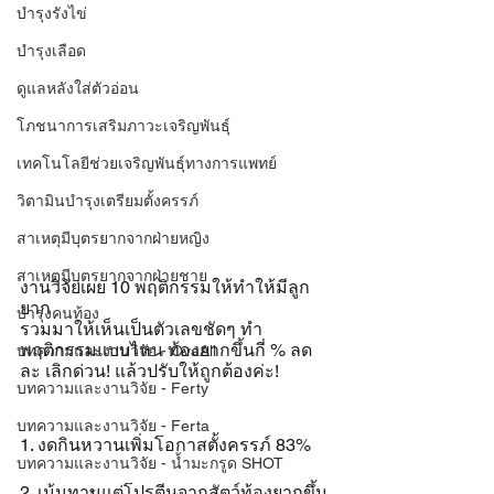
บำรุงรังไข่
บำรุงเลือด
ดูแลหลังใส่ตัวอ่อน
โภชนาการเสริมภาวะเจริญพันธุ์
เทคโนโลยีช่วยเจริญพันธุ์ทางการแพทย์
วิตามินบำรุงเตรียมตั้งครรภ์
สาเหตุมีบุตรยากจากฝ่ายหญิง
สาเหตุมีบุตรยากจากฝ่ายชาย
งานวิจัยเผย 10 พฤติกรรมให้ทำให้มีลูก
ยาก
บำรุงคนท้อง
รวมมาให้เห็นเป็นตัวเลขชัดๆ ทำ
พฤติกรรมแบบไหน ท้องยากขึ้นกี่ % ลด 
บทความและงานวิจัย - OvaAll
ละ เลิกด่วน! แล้วปรับให้ถูกต้องค่ะ!
บทความและงานวิจัย - Ferty
บทความและงานวิจัย - Ferta
1. งดกินหวานเพิ่มโอกาสตั้งครรภ์ 83%
บทความและงานวิจัย - น้ำมะกรูด SHOT
2. เน้นทานแต่โปรตีนจากสัตว์ท้องยากขึ้น 