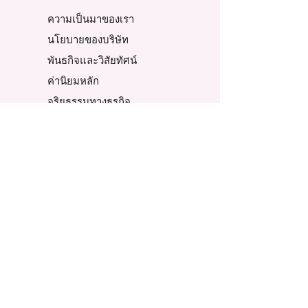
ความเป็นมาของเรา
นโยบายของบริษัท
พันธกิจและวิสัยทัศน์
ค่านิยมหลัก
จริยธรรมทางธุรกิจ
ข่าวสารและกิจกรรม
รับสมัครงาน
ทีมผู้บริหาร
ติดต่อบริษัท
สินค้าทั้งหมด
สินค้าทั้งหมด&โปรโมชั่น
สินค้าหมวดบำรุงหญิง