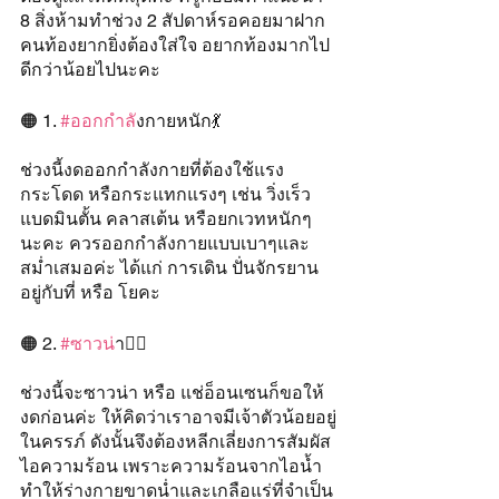
8 สิ่งห้ามทำช่วง 2 สัปดาห์รอคอยมาฝาก 
คนท้องยากยิ่งต้องใส่ใจ อยากท้องมากไป
ดีกว่าน้อยไปนะคะ
🟠 1. 
#ออกกำล
ังกายหนัก💃
ช่วงนี้งดออกกำลังกายที่ต้องใช้แรง
กระโดด หรือกระแทกแรงๆ เช่น วิ่งเร็ว 
แบดมินตั้น คลาสเต้น หรือยกเวทหนักๆ 
นะคะ ควรออกกำลังกายแบบเบาๆและ
สม่ำเสมอค่ะ ได้แก่ การเดิน ปั่นจักรยาน
อยู่กับที่ หรือ โยคะ
🟠 2. 
#ซาวน
่า👳‍♀️
ช่วงนี้จะซาวน่า หรือ แช่อ็อนเซนก็ขอให้
งดก่อนค่ะ ให้คิดว่าเราอาจมีเจ้าตัวน้อยอยู่
ในครรภ์ ดังนั้นจึงต้องหลีกเลี่ยงการสัมผัส
ไอความร้อน เพราะความร้อนจากไอน้ำ
ทำให้ร่างกายขาดน่ำและเกลือแร่ที่จำเป็น