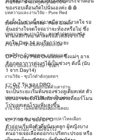
หลุดลอกออกปกลายเป็นเลือดประจำเดือน
งานวิจัย - น้ำมะกรูดครูก้อย 70%
ของรอบเดือนถัดไปนั่นเองค่ะ🩸🩸
บทความและงานวิจัย - Pure Red
ดังนั้นในช่วงนี้แม่อาจมีความกังวลใจ รอ
บทความและงานวิจัย - Pure Green
ลุ้นอย่างใจจดใจจ่อว่าจะท้องหรือไม่ ซึ่ง
บทความและงานวิจัย - ดอกคำฝอยออแกนิค
ตามหลักวิทยาศาสตร์แล้วหลังจากไข่
ตกใน Day 14 จะเรียกว่าระยะ 
งานวิจัย - น้ำมันละหุ่งออแกนิค
งานวิจัย - ผ้าคอตตอน แฟลนเนล
DPO : Day Past Ovulation ซึ่งแม่ๆ อาจ
สังเกตอาการต่างๆได้เป็นช่วงๆ ดังนี้ (นับ 
บทความและงานวิจัย - ขิงดำ
1 จาก Day14)
งานวิจัย - ซุปไก่ดำตังกุยสดฯ
👉 0-7 วัน ของ DPO
งานวิจัย - งาดำออแกนิคคั่วเตาถ่าน
จะเป็นระยะเริ่มต้นของช่วงลูเตียสเฟส ตัว
บทความและงานวิจัย - good-grain
อ่อนอาจจะยังไม่ฝังตัว เป็นช่วงที่ฮอร์โมน
โปรเจสเตอโรนเพิ่มสูงขึ้น
งานวิจัย - เมล็ดฟักทองออแกนิคอบ
บทความและงานวิจัย - รากปลาไหลเผือก
👉 7-10 วัน ของ DPO
ตัวอ่อนเริ่มฝังตัวที่ผนังมดลูก ผู้หญิงบาง
ส่วนประกอบ - น้ำผึ้งชันโรง
คนอาจเจอเลือดออกกะปริดกะปรอย หรือ 