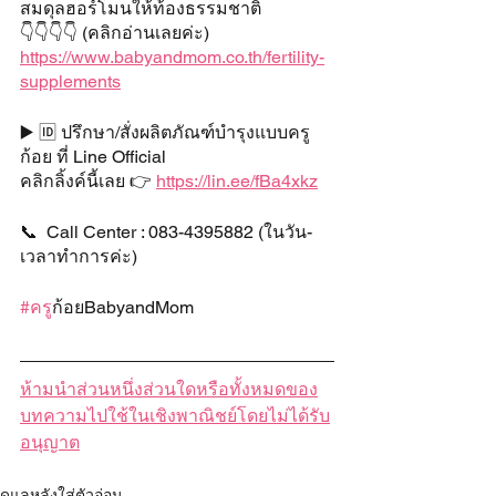
สมดุลฮอร์โมนให้ท้องธรรมชาติ
👇👇👇👇 (คลิกอ่านเลยค่ะ)
https://www.babyandmom.co.th/fertility-
supplements
▶️ 🆔 ปรึกษา/สั่งผลิตภัณฑ์บำรุงแบบครู
ก้อย ที่ Line Official
คลิกลิ้งค์นี้เลย 👉 
https://lin.ee/fBa4xkz
📞  Call Center : 083-4395882 (ในวัน-
เวลาทำการค่ะ)
#คร
ูก้อยBabyandMom
ห้ามนำส่วนหนึ่งส่วนใดหรือทั้งหมดของ
บทความไปใช้ในเชิงพาณิชย์โดยไม่ได้รับ
อนุญาต
ดูแลหลังใส่ตัวอ่อน