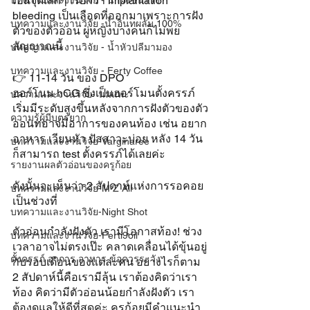
เป็นจุดเล็กๆ เรียกว่า implantation 
บทความและงานวิจัย - น้ำผึ้งชันโรง
bleeding เป็นเลือดที่ออกมาเพราะการฝัง
บทความและงานวิจัย -น้ำอินทผลัม 100%
ตัวของตัวอ่อน ผู่หญิงบางคนก็ไม่พย
สัญญาณนี้
บทความและงานวิจัย - น้ำหัวปลีมามอง
บทความและงานวิจัย - Ferty Coffee
👉 11-14 วัน ของ DPO
ฮอร์โนน hCG ซึ่งเป็นฮอร์โมนตั้งครรภ์
บความและงานวิจัย- นมแพะ
เริ่มมีระดับสูงขึ้นหลังจากการฝังตัวของตัว
ความรู้ผู้มีบุตรยาก
อ่อนทอาจมีอาการของคนท้อง เช่น อยาก
อาหาร เวียนหัว ปัสสาวะบ่อย หลัง 14 วัน
บทความและงานวิจัย-Varginaree
ก็สามารถ test ตั้งครรภ์ได้เลยค่ะ
รายงานผลตัวอ่อนของครูก้อย
ดังนั้นจะเห็นว่า 2 สัปดาห์แห่งการรอคอย 
บทความและงานวิจัย-M Z All
เป็นช่วงที่
บทความและงานวิจัย-Night Shot
ตัวอ่อนกำลังฝังตัว เรามีโอกาสท้อง! ช่วง
บทความและงานวิจัย-Ferti9oil
เวลาอาจไม่ตรงเป๊ะ คลาดเคลื่อนได้ขุ้นอยู่
ตั้งครรภ์ อาการ อาหาร ข้อควรระวัง
กับรอบเดือนของแต่ละคน อย่างไรก็ตาม 
2 สัปดาห์นี้คือเรามีลุ้น เราต้องคิดว่าเรา
ท้อง คิดว่ามีตัวอ่อนน้อยกำลังฝังตัว เรา
ต้องดูแลให้ดีที่สุดค่ะ ครูก้อยมีคำแนะนำ 