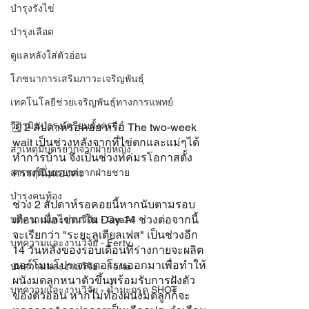
บำรุงรังไข่
บำรุงเลือด
ดูแลหลังใส่ตัวอ่อน
โภชนาการเสริมภาวะเจริญพันธุ์
เทคโนโลยีช่วยเจริญพันธุ์ทางการแพทย์
วิตามินบำรุงเตรียมตั้งครรภ์
🗓 2 สัปดาห์รอคอย หรือ The two-week 
wait เป็นช่วงหลังจากที่ไข่ตกและแม่ๆได้
สาเหตุมีบุตรยากจากฝ่ายหญิง
ทำการบ้าน จึงเป็นช่วงทค่มรโอกาสตั้ง
ครรภ์นั่นเองค่ะ 
สาเหตุมีบุตรยากจากฝ่ายชาย
บำรุงคนท้อง
ช่วง 2 สัปดาห์รอคอยนี้หากนับตามรอบ
เดือน เมื่อไข่ตกใน Day 14 ช่วงต่อจากนี้
บทความและงานวิจัย - OvaAll
จะเรียกว่า "ระยะลูเตียลเฟส" เป็นช่วงอีก  
บทความและงานวิจัย - Ferty
14 วันหลังของรอบเดือนที่ร่างกายจะผลิต
ฮอร์โมนโปรเจสเตอโรนออกมาเพื่อทำให้
บทความและงานวิจัย - Ferta
ผนังมดลูกหนาตัวขึ้นพร้อมรับการฝังตัว
บทความและงานวิจัย - น้ำมะกรูด SHOT
ของตัวอ่อน หากไม่ท้องผนังมดลูกก็จะ