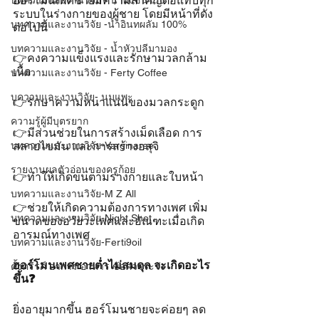
ฮอร์โมนเพศชายมีความสำคัญต่อแทบทุก
บทความและงานวิจัย - น้ำผึ้งชันโรง
ระบบในร่างกายของผู้ชาย โดยมีหน้าที่ดัง
บทความและงานวิจัย -น้ำอินทผลัม 100%
ต่อไปนี้
บทความและงานวิจัย - น้ำหัวปลีมามอง
👉คงความแข็งแรงและรักษามวลกล้าม
เนื้อ
บทความและงานวิจัย - Ferty Coffee
บความและงานวิจัย- นมแพะ
👉รักษาความหนาแน่นของมวลกระดูก
ความรู้ผู้มีบุตรยาก
👉มีส่วนช่วยในการสร้างเม็ดเลือด การ
สลายไขมัน และการสร้างอสุจิ
บทความและงานวิจัย-Varginaree
รายงานผลตัวอ่อนของครูก้อย
👉ทำให้เกิดขนตามร่างกายและใบหน้า
บทความและงานวิจัย-M Z All
👉ช่วยให้เกิดความต้องการทางเพศ เพิ่ม
บทความและงานวิจัย-Night Shot
ขนาดของอวัยวะเพศและอัณฑะเมื่อเกิด
อารมณ์ทางเพศ
บทความและงานวิจัย-Ferti9oil
ฮอร์โมนเพศชายต่ำไม่สมดุล จะเกิดอะไร
ตั้งครรภ์ อาการ อาหาร ข้อควรระวัง
ขึ้น❓
ยิ่งอายุมากขึ้น ฮอร์โมนชายจะค่อยๆ ลด