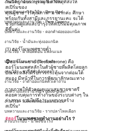
วันนี้ครูก้อยรวบรวม 8 สาเหตุที่ส่งให้
งานวิจัย - น้ำมะกรูดครูก้อย 70%
สเปิร์มของ
บทความและงานวิจัย - Pure Red
คุณผู้ชาย "ไร้คุณภาพ" มาฝากค่ะ ศึกษา
พร้อมกันทั้งสามีและภรรยานะคะ จะได้
บทความและงานวิจัย - Pure Green
ช่วยกันดูแลและบำรุงให้สเปิร์มมีคุณภาพ
ดีขึ้นค่ะ
บทความและงานวิจัย - ดอกคำฝอยออแกนิค
งานวิจัย - น้ำมันละหุ่งออแกนิค
(1) ฮอร์โมนเพศชายต่ำ
งานวิจัย - ผ้าคอตตอน แฟลนเนล
🧔ฮอร์โมนชาย (Testosterone) คือ 
บทความและงานวิจัย - ขิงดำ
ฮอร์โมนเพศหลักในตัวผู้ชายที่ผลิตโดยลูก
งานวิจัย - ซุปไก่ดำตังกุยสดฯ
อัณฑะหลังได้รับการกระตุ้นจากต่อมใต้
สมอง มีหน้าที่ในการพัฒนาลักษณะทาง
งานวิจัย - งาดำออแกนิคคั่วเตาถ่าน
กายภาพให้ตัวคุณดูแมนสมชายชาตรี 
บทความและงานวิจัย - good-grain
คอยควบคุมการทำงานของระบบต่างๆ ใน
ร่างกาย รวมไปถึง "ระบบการสร้าง
งานวิจัย - เมล็ดฟักทองออแกนิคอบ
สเปิร์ม"
บทความและงานวิจัย - รากปลาไหลเผือก
#ฮอร
์โมนเพศชายทำงานอย่างไร ?
ส่วนประกอบ - น้ำผึ้งชันโรง