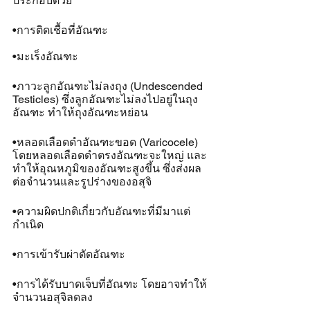
ประกอบด้วย
•การติดเชื้อที่อัณฑะ
•มะเร็งอัณฑะ
•ภาวะลูกอัณฑะไม่ลงถุง (Undescended 
Testicles) ซึ่งลูกอัณฑะไม่ลงไปอยู่ในถุง
อัณฑะ ทำให้ถุงอัณฑะหย่อน
•หลอดเลือดดำอัณฑะขอด (Varicocele) 
โดยหลอดเลือดดำตรงอัณฑะจะใหญ่ และ
ทำให้อุณหภูมิของอัณฑะสูงขึ้น ซึ่งส่งผล
ต่อจำนวนและรูปร่างของอสุจิ
•ความผิดปกติเกี่ยวกับอัณฑะที่มีมาแต่
กำเนิด
•การเข้ารับผ่าตัดอัณฑะ
•การได้รับบาดเจ็บที่อัณฑะ โดยอาจทำให้
จำนวนอสุจิลดลง