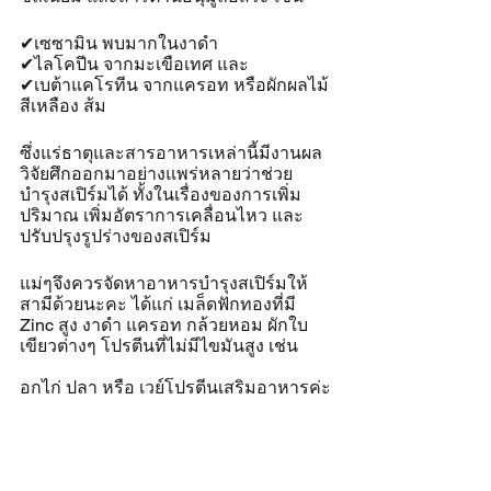
✔เซซามิน พบมากในงาดำ 
✔ไลโคปีน จากมะเขือเทศ และ
✔เบต้าแคโรทีน จากแครอท หรือผักผลไม้
สีเหลือง ส้ม 
ซึ่งแร่ธาตุและสารอาหารเหล่านี้มีงานผล
วิจัยศึกออกมาอย่างแพร่หลายว่าช่วย
บำรุงสเปิร์มได้ ทั้งในเรื่องของการเพิ่ม
ปริมาณ เพิ่มอัตราการเคลื่อนไหว และ
ปรับปรุงรูปร่างของสเปิร์ม
แม่ๆจึงควรจัดหาอาหารบำรุงสเปิร์มให้
สามีด้วยนะคะ ได้แก่ เมล็ดฟักทองที่มี 
Zinc สูง งาดำ แครอท กล้วยหอม ผักใบ
เขียวต่างๆ โปรตีนที่ไม่มีไขมันสูง เช่น 
อกไก่ ปลา หรือ เวย์โปรตีนเสริมอาหารค่ะ
.
(8) พฤติกรรมทำลายสเปิร์ม