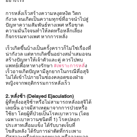
อย่างไร❓
การหลั่งเร็วสร้างความหงุดหงิด วิตก
กังวล จนเกิดเป็นความทุกข์ที่อาจนำไปสู่
ปัญหาความสัมพันธ์ทางเพศ หรือขาด
ความมั่นใจจนทำให้ลดหรือหลีกเลี่ยง
กิจกรรมทางเพศ หากการหลั่ง
เร็วเกิดขึ้นบ้างเป็นครั้งคราวก็ไม่ใช่เรื่องที่
น่ากังวล แต่หากเกิดขึ้นอย่างสม่ำเสมอจน
สร้างปัญหาให้เจ้าตัวและคู่ ควรไปพบ
แพทย์เพื่อหาทางรักษา 
#เพราะการหล
ั่ง
เร็วอาจเกิดปัญหามีลูกยากในกรณีที่อสุจิ
ไม่ได้เข้าไปภายในช่องคลอดของฝ่าย
หญิงจากพฤติกรรมการหลั่งเร็ว
2. หลั่งช้า (Delayed Ejaculation)
ผู้ที่หลั่งอสุจิช้าหรือไม่สามารถหลั่งอสุจิได้
เลยนั้น อาจมีสาเหตุมาจากการป่วยหรือ
ใช้ยา โดยผู้ที่ป่วยเป็นโรคเบาหวาน (โดย
เฉพาะเบาหวานชนิดที่ 1) โรคปลอก
ประสาทเสื่อมแข็ง ได้รับบาดเจ็บที่
ไขสันหลัง ได้รับการผ่าตัดที่กระเพาะ
ปัสสาวะหรือต่อมลูกหมาก หรืออายุมาก 