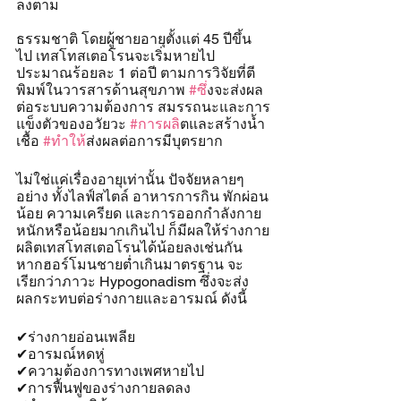
ลงตาม
ธรรมชาติ โดยผู้ชายอายุตั้งแต่ 45 ปีขึ้น
ไป เทสโทสเตอโรนจะเริ่มหายไป
ประมาณร้อยละ 1 ต่อปี ตามการวิจัยที่ตี
พิมพ์ในวารสารด้านสุขภาพ 
#ซ
ึ่งจะส่งผล
ต่อระบบความต้องการ สมรรถนะและการ
แข็งตัวของอวัยวะ 
#การผล
ิตและสร้างน้ำ
เชื้อ 
#ทำให
้ส่งผลต่อการมีบุตรยาก
ไม่ใช่แค่เรื่องอายุเท่านั้น ปัจจัยหลายๆ 
อย่าง ทั้งไลฟ์สไตล์ อาหารการกิน พักผ่อน
น้อย ความเครียด และการออกกำลังกาย
หนักหรือน้อยมากเกินไป ก็มีผลให้ร่างกาย
ผลิตเทสโทสเตอโรนได้น้อยลงเช่นกัน 
หากฮอร์โมนชายต่ำเกินมาตรฐาน จะ
เรียกว่าภาวะ Hypogonadism ซึ่งจะส่ง
ผลกระทบต่อร่างกายและอารมณ์ ดังนี้
✔ร่างกายอ่อนเพลีย
✔อารมณ์หดหู่
✔ความต้องการทางเพศหายไป
✔การฟื้นฟูของร่างกายลดลง