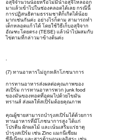
อสุจิจำนวนน้อยหรือไม่มีน้ำอสุจิไหลออก
มาแล้วเข้าไปในช่องคลอดได้เลย กรณีนี้
การปฏิสนธิตามธรรมชาติก็เกิดได้น้อย
มากเช่นกันค่ะ อย่างไรก็ตาม สามารถทำ
เด็กหลอดแก้วได้ โดยใช้วิธีเก็บอสุจิจาก
อัณฑะโดยตรง (TESE) แล้วนำไปผสมกับ
ไข่ตามที่กล่าวมาข้างต้นค่ะ
.
(7) ทานอาหารไม่ถูกหลักโภชนาการ
การทานอาหารส่งผลต่อคุณภาพของ
สเปิร์ม การทานอาหารพวก junk food 
ของมันของทอดที่อุดมไปด้วยไขมัน
ทรานส์ ส่งผลให้สเปิร์มด้อยคุณภาพ
คุณผู้ชายสามารถบำรุงสเปิร์มได้ด้วยการ
ทานอาหารที่มีโภชนาการสูง ได้แก่
โปรตีน ผักผลไม้ และเน้นเสริมแร่ธาตุ
บำรุงสเปิร์ม เช่น Zinc แมกนีเซียม 
ซีลีเนียม และสารต้านอนุมูลอิสระ เช่น 