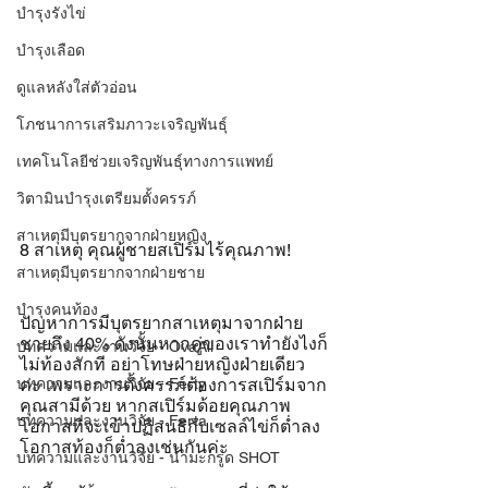
บำรุงรังไข่
บำรุงเลือด
ดูแลหลังใส่ตัวอ่อน
โภชนาการเสริมภาวะเจริญพันธุ์
เทคโนโลยีช่วยเจริญพันธุ์ทางการแพทย์
วิตามินบำรุงเตรียมตั้งครรภ์
สาเหตุมีบุตรยากจากฝ่ายหญิง
8 สาเหตุ คุณผู้ชายสเปิร์มไร้คุณภาพ!
สาเหตุมีบุตรยากจากฝ่ายชาย
บำรุงคนท้อง
ปัญหาการมีบุตรยากสาเหตุมาจากฝ่าย
ชายถึง 40% ดังนั้นหากคู่ของเราทำยังไงก็
บทความและงานวิจัย - OvaAll
ไม่ท้องสักที อย่าโทษฝ่ายหญิงฝ่ายเดียว
ค่ะ เพราะการตั้งครรภ์ต้องการสเปิร์มจาก
บทความและงานวิจัย - Ferty
คุณสามีด้วย หากสเปิร์มด้อยคุณภาพ 
บทความและงานวิจัย - Ferta
โอกาสที่จะเข้าปฏิสนธิกับเซลล์ไข่ก็ต่ำลง 
โอกาสท้องก็ต่ำลงเช่นกันค่ะ
บทความและงานวิจัย - น้ำมะกรูด SHOT