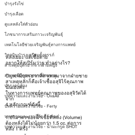
บำรุงรังไข่
บำรุงเลือด
ดูแลหลังใส่ตัวอ่อน
โภชนาการเสริมภาวะเจริญพันธุ์
เทคโนโลยีช่วยเจริญพันธุ์ทางการแพทย์
วิตามินบำรุงเตรียมตั้งครรภ์
หลั่งเยอะ แต่เชื้อตาย
อยากให้สเปิร์มว่าย ทำอย่างไร?
สาเหตุมีบุตรยากจากฝ่ายหญิง
สาเหตุมีบุตรยากจากฝ่ายชาย
ปัญหามีบุตรยากที่สาเหตุมาจากฝ่ายชาย 
สาเหตุหลักก็คือเจ้าเชื้ออสุจิไร้คุณภาพ
บำรุงคนท้อง
นั่นเองค่ะ
ในทางการแพทย์คุณภาพของอสุจิวัดได้
บทความและงานวิจัย - OvaAll
จาก 
4 หลักเกณฑ์ดังนี้
บทความและงานวิจัย - Ferty
บทความและงานวิจัย - Ferta
1.ปริมาตรของน้ำเชื้อที่หลั่ง (Volume)
ต้องหลั่งได้ไม่น้อยกว่า 1.5 cc. ต่อการ
บทความและงานวิจัย - น้ำมะกรูด SHOT
หลั่ง 1 ครั้ง