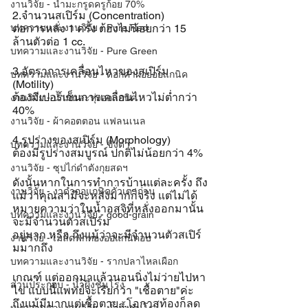
งานวิจัย - น้ำมะกรูดครูก้อย 70%
2.จำนวนสเปิร์ม (Concentration)
บทความและงานวิจัย - Pure Red
ต่อการหลั่ง 1 ครั้ง ต้องไม่น้อยกว่า 15 
ล้านตัวต่อ 1 cc.
บทความและงานวิจัย - Pure Green
3.อัตราการเคลื่อนไหวของสเปิร์ม 
บทความและงานวิจัย - ดอกคำฝอยออแกนิค
(Motility)
ต้องมีเปอร์เซ็นการเคลื่อนไหวไม่ต่ำกว่า 
งานวิจัย - น้ำมันละหุ่งออแกนิค
40%
งานวิจัย - ผ้าคอตตอน แฟลนเนล
4.รูปร่างของสเปิร์ม (Morphology)
บทความและงานวิจัย - ขิงดำ
ต้องมีรูปร่างสมบูรณ์ ปกติไม่น้อยกว่า 4%
งานวิจัย - ซุปไก่ดำตังกุยสดฯ
ดังนั้นหากในการทำการบ้านแต่ละครั้ง ถึง
งานวิจัย - งาดำออแกนิคคั่วเตาถ่าน
แม้ว่าคุณสามีจะหลั่งมากก็จริง แต่ไม่ได้
หมายความว่าในน้ำอสุจิที่หลั่งออกมานั้น
บทความและงานวิจัย - good-grain
จะมีจำนวนตัวสเปิร์ม
อยู่มาก หรือ ถึงแม้ว่าจะมีจำนวนตัวสเปิร์
งานวิจัย - เมล็ดฟักทองออแกนิคอบ
มมากถึง
บทความและงานวิจัย - รากปลาไหลเผือก
เกณฑ์ แต่ออกมาแล้วนอนนิ่งไม่ว่ายไปหา
ส่วนประกอบ - น้ำผึ้งชันโรง
ไข่ แบบนี้แพทย์จะเรียกว่า "เชื้อตาย"ค่ะ 
ถึงแม้มีมากแต่เชื้อตาย...โอกาสท้องก็ลด