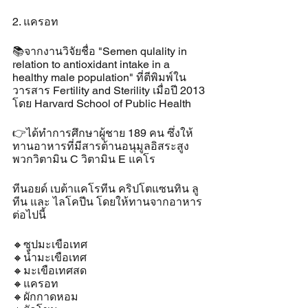
2. แครอท
📚จากงานวิจัยชื่อ "Semen qulality in 
relation to antioxidant intake in a 
healthy male population" ที่ตีพิมพ์ใน
วารสาร Fertility and Sterility เมื่อปี 2013 
โดย Harvard School of Public Health
👉ได้ทำการศึกษาผู้ชาย 189 คน ซึ่งให้
ทานอาหารที่มีสารต้านอนุมูลอิสระสูง 
พวกวิตามิน C วิตามิน E แคโร
ทีนอยด์ เบต้าแคโรทีน คริปโตแซนทิน ลู
ทีน และ ไลโคปีน โดยให้ทานจากอาหาร
ต่อไปนี้
🔸️ซุปมะเขือเทศ
🔸️น้ำมะเขือเทศ
🔸️มะเขือเทศสด
🔸️แครอท
🔸️ผักกาดหอม