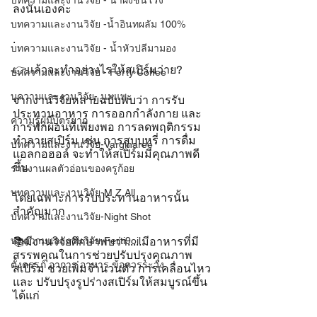
บทความและงานวิจัย - น้ำผึ้งชันโรง
ลงนั่นเองค่ะ
บทความและงานวิจัย -น้ำอินทผลัม 100%
.
บทความและงานวิจัย - น้ำหัวปลีมามอง
👉แล้วจะทำอย่างไรให้สเปิร์มว่าย?
บทความและงานวิจัย - Ferty Coffee
บความและงานวิจัย- นมแพะ
จากงานวิจัยหลายฉบับพบว่า การรับ
ประทานอาหาร การออกกำลังกาย และ
ความรู้ผู้มีบุตรยาก
การพักผ่อนที่เพียงพอ การลดพฤติกรรม
ทำลายสเปิร์ม เช่น การสูบบุหรี่ การดื่ม
บทความและงานวิจัย-Varginaree
แอลกอฮอล์ จะทำให้สเปิร์มมีคุณภาพดี
ขึ้น
รายงานผลตัวอ่อนของครูก้อย
บทความและงานวิจัย-M Z All
โดยเฉพาะการรับประทานอาหารนั้น
สำคัญมาก
บทความและงานวิจัย-Night Shot
บทความและงานวิจัย-Ferti9oil
📚มีงานวิจัยศึกษาพบว่า.....มีอาหารที่มี
สรรพคุณในการช่วยปรับปรุงคุณภาพ
ตั้งครรภ์ อาการ อาหาร ข้อควรระวัง
สเปิร์ม ช่วยเพิ่มจำนวนตัว การเคลื่อนไหว 
และ ปรับปรุงรูปร่างสเปิร์มให้สมบูรณ์ขึ้น 
ได้แก่