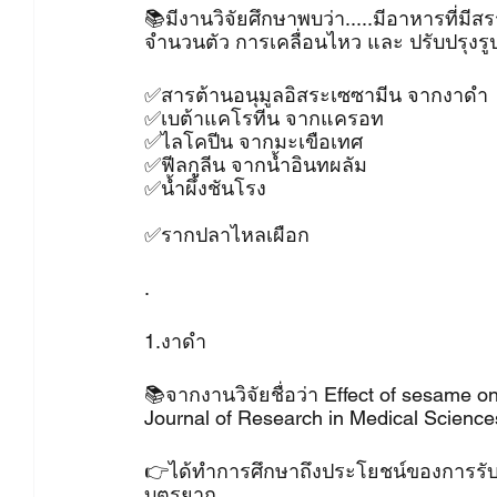
📚มีงานวิจัยศึกษาพบว่า.....มีอาหารที่มี
จำนวนตัว การเคลื่อนไหว และ ปรับปรุงรูปร่
✅สารต้านอนุมูลอิสระเซซามีน จากงาดำ
✅เบต้าแคโรทีน จากแครอท
✅ไลโคปีน จากมะเขือเทศ
✅ฟีลกูลีน จากน้ำอินทผลัม
✅น้ำผึ้งชันโรง
✅รากปลาไหลเผือก
.
1.งาดำ 
📚จากงานวิจัยชื่อว่า Effect of sesame on
Journal of Research in Medical Sciences 
👉ได้ทำการศึกษาถึงประโยชน์ของการรับป
บุตรยาก