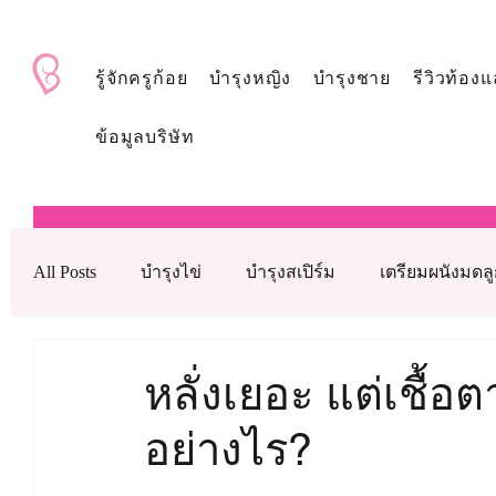
BabyAndMom.co.th
รู้จักครูก้อย
บำรุงหญิง
บำรุงชาย
รีวิวท้องแ
ข้อมูลบริษัท
All Posts
บำรุงไข่
บำรุงสเปิร์ม
เตรียมผนังมดล
บำรุงรังไข่
บำรุงเลือด
ดูแลหลังใส่ตัวอ่อน
หลั่งเยอะ แต่เชื้อ
อย่างไร?
เทคโนโลยีช่วยเจริญพันธุ์ทางการแพทย์
วิตามินบำ