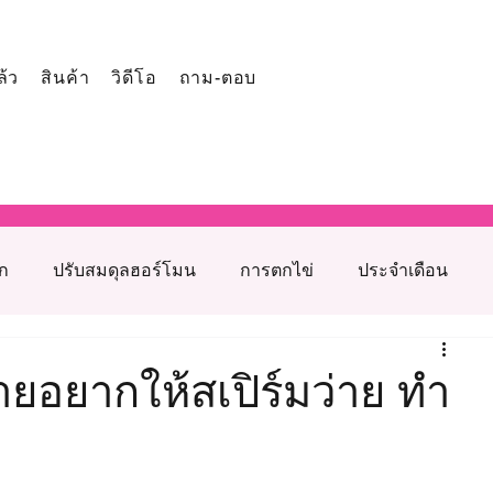
ล้ว
สินค้า
วิดีโอ
ถาม-ตอบ
ูก
ปรับสมดุลฮอร์โมน
การตกไข่
ประจำเดือน
โภชนาการเสริมภาวะเจริญพันธุ์
ตายอยากให้สเปิร์มว่าย ทำ
รุงเตรียมตั้งครรภ์
สาเหตุมีบุตรยากจากฝ่ายหญิง