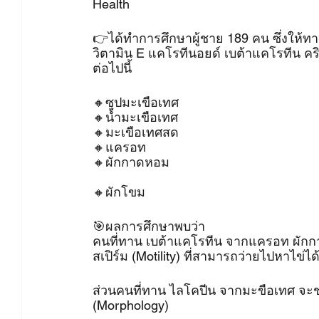
Health
👉ได้ทำการศึกษาผู้ชาย 189 คน ซึ่งให้ทา
วิตามิน E แคโรทีนอยด์ เบต้าแคโรทีน 
ต่อไปนี้
🔸️ซุปมะเขือเทศ
🔸️น้ำมะเขือเทศ
🔸️มะเขือเทศสด
🔸️แครอท
🔸️ผักกาดหอม
🔸️ผักโขม
🎯ผลการศึกษาพบว่า 
คนที่ทาน เบต้าแคโรทีน จากแครอท ผักก
สเปิร์ม (Motility) ที่สามารถว่ายไปหาไข่ได้
ส่วนคนที่ทาน ไลโคปีน จากมะขือเทศ จะช่ว
(Morphology)