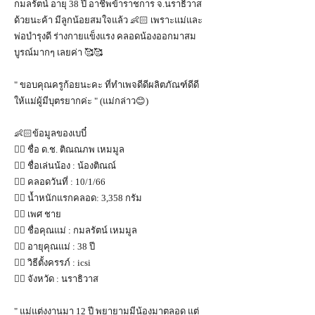
กมลรัตน์ อายุ 38 ปี อาชีพข้าราชการ จ.นราธิวาส
ด้วยนะค้า มีลูกน้อยสมใจแล้ว 👶🏻 เพราะแม่และ
พ่อบำรุงดี ร่างกายแข็งแรง คลอดน้องออกมาสม
บูรณ์มากๆ เลยค่า 🥰🥰
" ขอบคุณครูก้อยนะคะ ที่ทำเพจดีดีผลิตภัณฑ์ดีดี
ให้แม่ผู้มีบุตรยากค่ะ " (แม่กล่าว😊)
👶🏻ข้อมูลของเบบี๋
👉🏻 ชื่อ​ ด.ช. ติณณภพ​ เหมมูล
👉🏻 ชื่อเล่นน้อง : น้องติณ​ณ์​
👉🏻 คลอดวันที่ : 10/1/66
👉🏻 น้ำหนักแรกคลอด: 3,358​ กรัม
👉🏻 เพศ ชาย
👉🏻 ชื่อคุณแม่ : กมลรัตน์​ เหมมูล​
👉🏻 อายุคุณแม่ : 38​ ปี
👉🏻 วิธีตั้งครรภ์ : icsi
👉🏻 จังหวัด : นราธิวาส​
" แม่แต่งงานมา 12 ปี พยายามมีน้องมาตลอด แต่