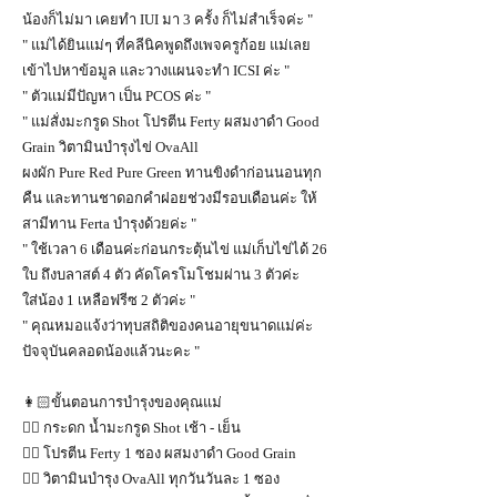
น้องก็ไม่มา เคยทำ IUI มา 3 ครั้ง ก็ไม่สำเร็จค่ะ "
" แม่ได้ยินแม่ๆ ที่คลีนิคพูดถึงเพจครูก้อย แม่เลย
เข้าไปหาข้อมูล และวางแผนจะทำ ICSI ค่ะ "
" ตัวแม่มีปัญหา เป็น PCOS ค่ะ "
" แม่สั่งมะกรูด Shot โปรตีน Ferty ผสมงาดำ Good
Grain วิตามินบำรุงไข่ OvaAll
ผงผัก Pure Red Pure Green ทานขิงดำก่อนนอนทุก
คืน และทานชาดอกคำฝอยช่วงมีรอบเดือนค่ะ ให้
สามีทาน Ferta บำรุงด้วยค่ะ "
" ใช้เวลา 6 เดือนค่ะก่อนกระตุ้นไข่ แม่เก็บไข่ได้ 26
ใบ ถึงบลาสต์ 4 ตัว คัดโครโมโชมผ่าน 3 ตัวค่ะ
ใส่น้อง 1 เหลือฟรีซ 2 ตัวค่ะ "
" คุณหมอแจ้งว่าทุบสถิติของคนอายุขนาดแม่ค่ะ
ปัจจุบันคลอดน้องแล้วนะคะ "
👩🏻ขั้นตอนการบำรุงของคุณแม่
👉🏻 กระดก น้ำมะกรูด Shot เช้า - เย็น
👉🏻 โปรตีน Ferty 1 ซอง ผสมงาดำ Good Grain
👉🏻 วิตามินบำรุง OvaAll ทุกวันวันละ 1 ซอง