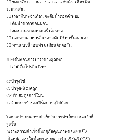
👉🏻 ชงผงผัก Pure Red Pure Green กับน้ำ 3 ลิตร ดื่ม
ระหว่างวัน
👉🏻 เวลามีประจำเดือน จะดื่มน้ำดอกคำฝอย
👉🏻 ดื่มน้ำขิงดำก่อนนอน
👉🏻 งดหวาน ขนมเบเกอรี่ เด็ดขาด
👉🏻 และทานอาหารอื่นๆตามคัมภีร์ทุกขั้นตอนค่ะ
👉🏻 ทานแบบนี้ก่อนทำ 6 เดือนติดต่อกัน
👨🏻ขั้นตอนการบำรุงของคุณพ่อ
👉🏻 สามีดื่มโปรตีน Ferta
👉บำรุงไข่
👉บำรุงผนังมดลูก
👉ปรับสมดุลฮอร์โมน
👉ฝ่ายชายบำรุงสเปิร์มควบคู่ไปด้วย
โอกาสประสบความสำเร็จในการทำเด็กหลอดแก้วก็
สูงขึ้น
เพราะความสำเร็จขึ้นอยู่กับคุณภาพของเซลล์ไข่
เป็นหลัก และในขั้นตอนของการจับปฏิสนธิ (ICSI)