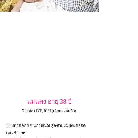
แม่แตง อายุ 38 ปี
รีวิวท้อง IVF, ICSI (เด็กหลอดแก้ว)
12 ปีที่รอคอย !! น้องติณณ์ ลูกชายแม่แตงคลอด
แล้วค่าา ❤️