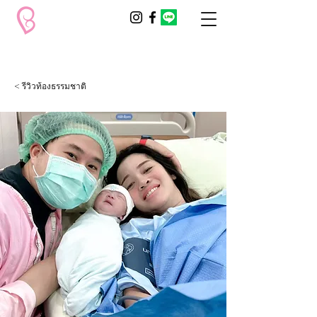
< รีวิวท้องธรรมชาติ