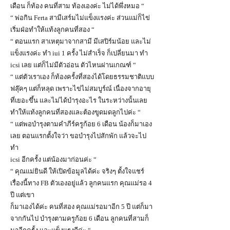
เดือน ก็ท้อง คนที่สาม ท้องเองค่ะ ไม่ได้พึ่งหมอ “
“ พ่อกิน Ferta สามีเสร์มไม่แข็งแรงค่ะ ส่วนแม่ก็ไข่
เริ่มฝ่อทำให้แท้งลูกคนที่สอง “
“ ตอนแรก สาเหตุมาจากสามี มีเสปิร์มน้อย และไม่
แข็งแรงค่ะ ทำ iui 1 ครั้ง ไม่สำเร็จ ก็เปลี่ยนมา ทำ
icsi เลย แต่ก็ไม่มีตัวอ่อน ตัวไหนผ่านเกณฑ์ “
“ แต่ตัวเราเอง ก็ท้องครั้งที่สองได้โดยธรรมชาติแบบ
ฟลุ๊คๆ แต่ก็หลุด เพราะไข่ไม่สมบูร์ณ์ เนื่องจากอายุ
ที่เยอะขึ้น และไม่ได้บำรุงอะไร ในระหว่างนั้นเลย
ทำให้แท้งลูกคนที่สองและต้องขูดมดลูกไปค่ะ “
“ แต่พอบำรุงตามคำภีร์ครูก้อย 6 เดือน น้องก็มาเอง
เลย ตอนแรกตั้งใจว่า ขอบำรุงไปสักพัก แล้วจะไป
ทำ
icsi อีกครั้ง แต่น้องมาก่อนค่ะ “
“ คุณแม่ยินดี ให้เปิดข้อมูลได้ค่ะ จริงๆ ตั้งใจแชร์
เรื่องนี้ทาง FB ตัวเองอยู่แล้ว ลูกคนแรก คุณแม่รอ 4
ปี แต่เขา
ก็มาเองได้ค่ะ คนที่สอง คุณแม่รอมาอีก 5 ปี แต่ก็มา
จากกันไป บำรุงตามครูก้อย 6 เดือน ลูกคนที่สามก็