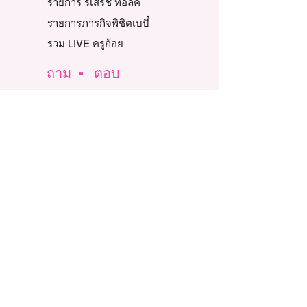
รายการ รีเสิร์ช ทอล์ค
รายการภารกิจพิชิตเบบี๋
รวม LIVE ครูก้อย
ถาม - ตอบ
ตอบปัญหาผู้มีบุตรยาก
ตอบคำถามคาใจแม่
บทความและงานวิจัย
รีวิวท้องแล้ว
Story Review
รีวิวท้องธรรมชาติ