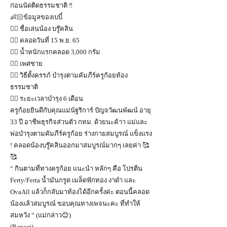
ก่อนนัดติดธรรมชาติ ‼️
👶🏻ข้อมูลของเบบี๋
👉🏻 ชื่อเล่นน้อง บรู๊คลิน
👉🏻 คลอดวันที่ 15 พ.ย. 65
👉🏻 น้ำหนักแรกคลอด 3,000 กรัม
👉🏻 เพศชาย
👉🏻 วิธีตั้งครรภ์ บำรุงตามคัมภีร์ครูก้อยท้อง
ธรรมชาติ
👉🏻 ระยะเวลาบำรุง 6 เดือน
ครูก้อยยินดีกับคุณแม่นัฐริการ์ ปัญจวัฒนพัฒน์ อายุ
33 ปี อาชีพธุรกิจส่วนตัว กทม. ด้วยนะค้าา แม่และ
พ่อบำรุงตามคัมภีร์ครูก้อย ร่างกายสมบูรณ์ แข็งแรง
! คลอดน้องบรู๊คลินออกมาสมบูรณ์มากๆ เลยค่า 🥰
🥰
“ กินตามที่ทางครูก้อย แนะนำ หลักๆ คือ โปรตีน
Ferty/Ferta น้ำมันกรูด เมล็ดฟักทอง งาดำ และ
OvaAll แล้วก็กลับมาท้องได้อีกครั้งค่ะ ตอนนี้คลอด
น้องแล้วสมบูรณ์ ขอบคุณทางเพจนะคะ ที่ทำให้
สมหวัง “ (แม่กล่าว😊)
(Repost)