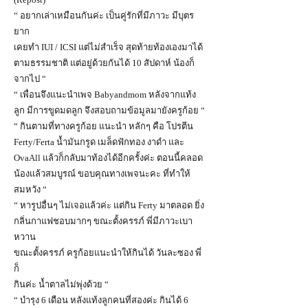
“ อยากเล่าเหมือนกันค่ะ เป็นคู่รักที่มีภาวะ มีบุตร
ยาก
เคยทำ IUI / ICSI แต่ไม่สำเร็จ สุดท้ายท้องเองมาได้
ตามธรรมชาติ แต่อยู่ด้วยกันได้ 10 สัปดาห์ น้องก็
จากไป “
“ เพื่อนจึงแนะนำเพจ Babyandmom หลังจากแท้ง
ลูก มีการขูดมดลูก จึงสอบถามข้อมูลมายังครูก้อย “
“ กินตามที่ทางครูก้อย แนะนำ หลักๆ คือ โปรตีน
Ferty/Ferta น้ำมันกรูด เมล็ดฟักทอง งาดำ และ
OvaAll แล้วก็กลับมาท้องได้อีกครั้งค่ะ ตอนนี้คลอด
น้องแล้วสมบูรณ์ ขอบคุณทางเพจนะคะ ที่ทำให้
สมหวัง “
“ หารูปอื่นๆ ไม่เจอแล้วค่ะ แต่กิน Ferty มาตลอด ยิ่ง
กลิ่นกาแฟชอบมากๆ ขณะตั้งครรภ์ พี่มีภาวะเบา
หวาน
ขณะตั้งครรภ์ ครูก้อยแนะนำให้กินได้ วันละซอง พี่
ก็
กินค่ะ น้ำตาลไม่พุ่งด้วย “
“ บำรุง 6 เดือน หลังแท้งลูกคนที่สองค่ะ กินได้ 6