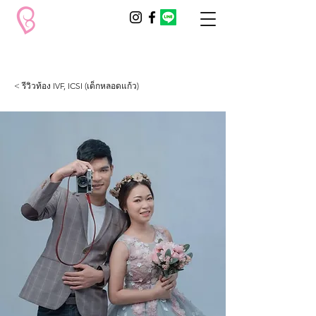
< รีวิวท้อง IVF, ICSI (เด็กหลอดแก้ว)