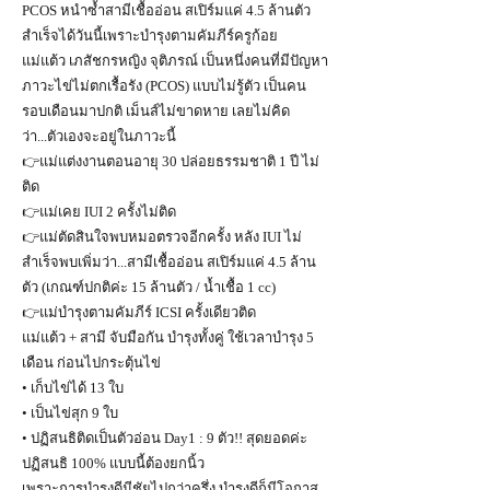
PCOS หนำซ้ำสามีเชื้ออ่อน สเปิร์มแค่ 4.5 ล้านตัว
สำเร็จได้วันนี้เพราะบำรุงตามคัมภีร์ครูก้อย
แม่แต้ว เภสัชกรหญิง จุติภรณ์ เป็นหนึ่งคนที่มีปัญหา
ภาวะไข่ไม่ตกเรื้อรัง (PCOS) แบบไม่รู้ตัว เป็นคน
รอบเดือนมาปกติ เม็นส์ไม่ขาดหาย เลยไม่คิด
ว่า...ตัวเองจะอยู่ในภาวะนี้
👉แม่แต่งงานตอนอายุ 30 ปล่อยธรรมชาติ 1 ปี ไม่
ติด
👉แม่เคย IUI 2 ครั้งไม่ติด
👉แม่ตัดสินใจพบหมอตรวจอีกครั้ง หลัง IUI ไม่
สำเร็จพบเพิ่มว่า...สามีเชื้ออ่อน สเปิร์มแค่ 4.5 ล้าน
ตัว (เกณฑ์ปกติค่ะ 15 ล้านตัว / น้ำเชื้อ 1 cc)
👉แม่บำรุงตามคัมภีร์ ICSI ครั้งเดียวติด
แม่แต้ว + สามี จับมือกัน บำรุงทั้งคู่ ใช้เวลาบำรุง 5
เดือน ก่อนไปกระตุ้นไข่
• เก็บไข่ได้ 13 ใบ
• เป็นไข่สุก 9 ใบ
• ปฏิสนธิติดเป็นตัวอ่อน Day1 : 9 ตัว!! สุดยอดค่ะ
ปฏิสนธิ 100% แบบนี้ต้องยกนิ้ว
เพราะการบำรุงดีมีชัยไปกว่าครึ่ง บำรุงดีก็มีโอกาส