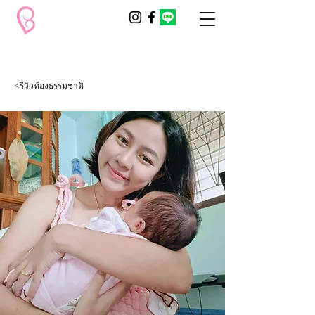
<รีวิวท้องธรรมชาติ