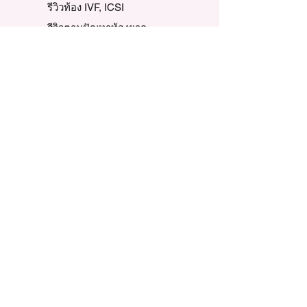
รีวิวท้อง IVF, ICSI
รีวิวตามปัญหาท้องยาก
เทวดา-นางฟ้า น้อย
รีวิวเตรียมตั้งครรภ์
รวมรีวิวแต่ละปี
ข้อมูลบริษัท
ความเป็นมาของเรา
นโยบายของบริษัท
พันธกิจและวิสัยทัศน์
ค่านิยมหลัก
จริยธรรมทางธุรกิจ
ข่าวสารและกิจกรรม
รับสมัครงาน
ทีมผู้บริหาร