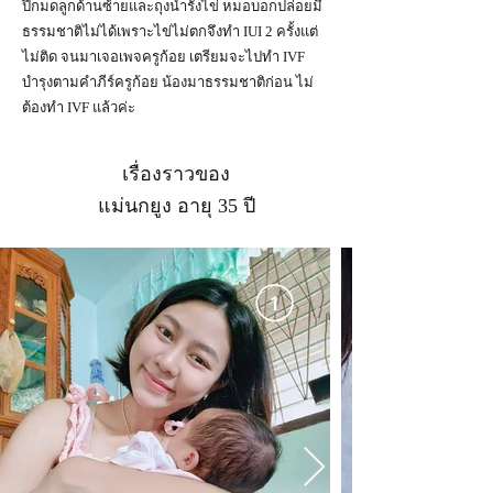
ปีกมดลูกด้านซ้ายและถุงน้ำรังไข่ หมอบอกปล่อยมี
ธรรมชาติ​ไม่ได้เพราะไข่ไม่ตกจึงทำ IUI​ 2 ค​รั้งแต่
ไม่ติด จนมาเจอเพจ​ครูก้อย เตรียม​จะไปทำ IVF​
บำรุง​ตามคำภีร์ค​รูก้อ​ย​ น้องมาธรรมชาติ​ก่อน ไม่
ต้องทำ IVF​ แล้วค่ะ
เรื่องราวของ
แม่นกยูง อายุ 35 ปี