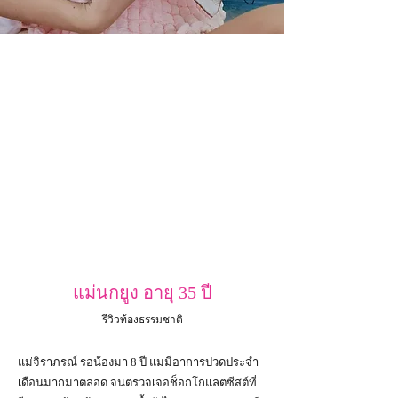
แม่นกยูง อายุ 35 ปี
รีวิวท้องธรรมชาติ
แม่จิราภรณ์​ รอน้องมา 8 ปี แม่มีอาการปวดประจำ
เดือน​มากมาตลอด จนตรวจเจอช็อกโกแลต​ซีสต์​ที่