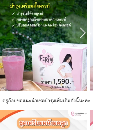
ครูก้อยขอแนะนำเซตบำรุงเพิ่มเติมดังนี้นะคะ