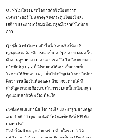
Q : ทำไมใส่รอบสดโอกาสติดจึงน้อยกว่า❓
👉เพราะฮอร์โมนต่างๆ หลังกระตุ้นไข่ยังไม่ลง
เสถียร และการเตรียมผนังมดลูกมีเวลาทำได้น้อย
กว่า
Q : รู้งี้แล้วทำไมหมอถึงไม่ใส่รอบฟรีซให้ล่ะ❓
👉คุณหมอต้องพิจารณาเป็นเคสๆไปค่ะ บางเคสนั้น
ตัวอ่อนดูท่าทางว่า...จะแตกเซลล์ไปไม่ถึงระยะบลา
สโตซีสต์ (Day5) ก็ใส่รอบสดให้เลย เป็นการเพิ่ม
โอกาสให้ตัวอ่อน Day3 นั้นไปเจริญเติบโตต่อในท้อง
ดีกว่าการเลี้ยงในห้อง lab แล้วอาจจะตายได้ ที่
สำคัญคุณหมอต้องประเมินว่ารอบสดนั้นผนังมดลูก
คุณแม่หนาตัวดี พร้อมที่จะใส่
👉ซึ่งเคสแม่แป๊กนั้น ได้บำรุงไข่และบำรุงผนังมดลูก
มาอย่างดี “บำรุงตามคัมภีร์พร้อมเช็คลิสต์ KPI ตัว
เองทุกวัน”
จึงทำให้ผนังมดลูกสวย พร้อมที่จะใส่รอบสดได้
แม้ตัวอ่อน 2 ตัวของคุณแม่แป๊กจะเป็นแค่ Day3 แต่