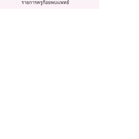
รายการครูก้อยพบแพทย์
รายการ รีเสิร์ช ทอล์ค
รายการภารกิจพิชิตเบบี๋
รวม LIVE ครูก้อย
ถาม - ตอบ
ตอบปัญหาผู้มีบุตรยาก
ตอบคำถามคาใจแม่
บทความและงานวิจัย
รีวิวท้องแล้ว
Story Review