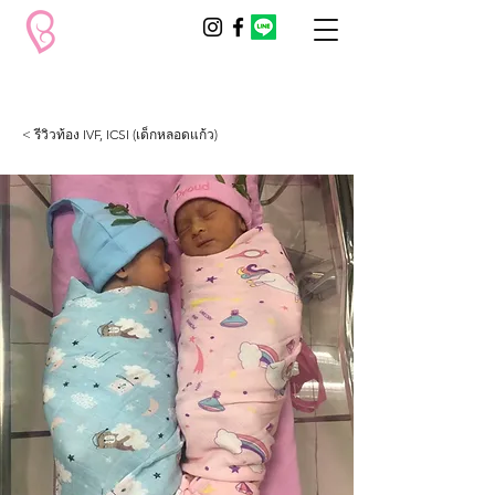
< รีวิวท้อง IVF, ICSI (เด็กหลอดแก้ว)