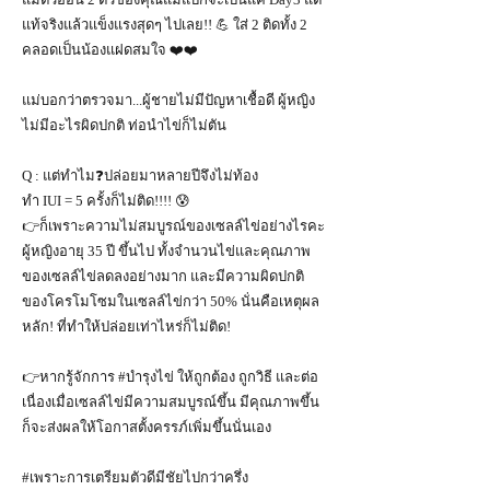
แท้จริงแล้วแข็งแรงสุดๆ ไปเลย!! 💪 ใส่ 2 ติดทั้ง 2
คลอดเป็นน้องแฝดสมใจ ❤️❤️
แม่บอกว่าตรวจมา...ผู้ชายไม่มีปัญหาเชื้อดี ผู้หญิง
ไม่มีอะไรผิดปกติ ท่อนำไข่ก็ไม่ตัน
Q : แต่ทำไม❓ปล่อยมาหลายปีจึงไม่ท้อง
ทำ IUI = 5 ครั้งก็ไม่ติด!!!! 😰
👉ก็เพราะความไม่สมบูรณ์ของเซลล์ไข่อย่างไรคะ
ผู้หญิงอายุ 35 ปี ขึ้นไป ทั้งจำนวนไข่และคุณภาพ
ของเซลล์ไข่ลดลงอย่างมาก และมีความผิดปกติ
ของโครโมโซมในเซลล์ไข่กว่า 50% นั่นคือเหตุผล
หลัก! ที่ทำให้ปล่อยเท่าไหร่ก็ไม่ติด!
👉หากรู้จักการ #บำรุงไข่ ให้ถูกต้อง ถูกวิธี และต่อ
เนื่องเมื่อเซลล์ไข่มีความสมบูรณ์ขึ้น มีคุณภาพขึ้น
ก็จะส่งผลให้โอกาสตั้งครรภ์เพิ่มขึ้นนั่นเอง
#เพราะการเตรียมตัวดีมีชัยไปกว่าครึ่ง