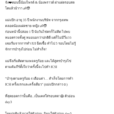
จัง❤️ตอนนี้น้องไพรด์ & น้องพราวด์ ฝาแฝดรอบสด
โตแล้วน้าาา 👶🧒
แม่แป๊ก อายุ 35 ปี พนักงานบริษัท จากกรุงเทพ
คลอดน้องแฝดชาย-หญิง 👶🧒
ก่อนหน้านี้ปล่อย 1 ปี นับวันไข่ตกก็ไม่ติด ไปพบ
หมอตรวจทั้งคู่ หมอบอกว่าปกติดี แต่ก็ไม่มีวี่แวว
เลยเริ่มจากการทำ IUI ฉีดเชื้อ ทำไป 5 รอบโดยไม่รู้
จักการบำรุงไปก่อน ไม่สำเร็จ!
แม่จึงเริ่มติดตามเพจครูก้อย และได้สูตรบำรุงไข่
ตามคัมภีร์ตั้งใจว่าครั้งนี้จะไปทำ ICSI
“บำรุงตามครูก้อย 4 เดือนค่า… สำเร็จโดยการทำ
ICSI ครั้งแรกและครั้งเดียว” (แม่แป๊กกล่าว☺️)
ที่สุดยอดกว่านั้นคือ...เป็นเคสใส่รอบสด! 😱 ตัวอ่อน
day3
โดยปกติแล้วการใส่ตัวอ่อน..นิยมใส่ตัวอ่อน day5