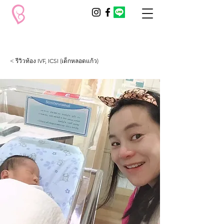
< รีวิวท้อง IVF, ICSI (เด็กหลอดแก้ว)