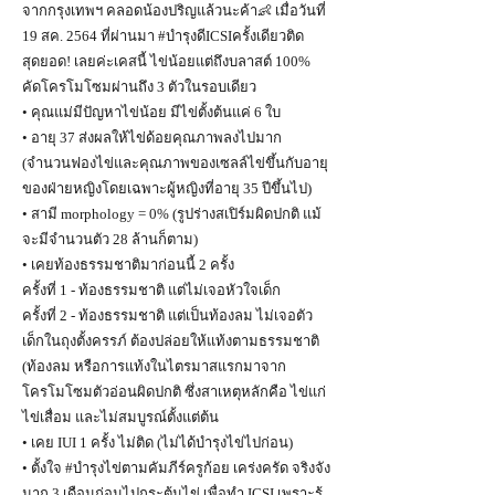
จากกรุงเทพฯ คลอดน้องปริญแล้วนะค้า👶 เมื่อวันที่
19 สค. 2564 ที่ผ่านมา #บำรุงดีICSIครั้งเดียวติด
สุดยอด! เลยค่ะเคสนี้ ไข่น้อยแต่ถึงบลาสต์ 100%
คัดโครโมโซมผ่านถึง 3 ตัวในรอบเดียว
• คุณแม่มีปัญหาไข่น้อย มีไข่ตั้งต้นแค่ 6 ใบ
• อายุ 37 ส่งผลให้ไข่ด้อยคุณภาพลงไปมาก
(จำนวนฟองไข่และคุณภาพของเซลล์ไข่ขึ้นกับอายุ
ของฝ่ายหญิงโดยเฉพาะผู้หญิงที่อายุ 35 ปีขึ้นไป)
• สามี morphology = 0% (รูปร่างสเปิร์มผิดปกติ แม้
จะมีจำนวนตัว 28 ล้านก็ตาม)
• เคยท้องธรรมชาติมาก่อนนี้ 2 ครั้ง
ครั้งที่ 1 - ท้องธรรมชาติ แต่ไม่เจอหัวใจเด็ก
ครั้งที่ 2 - ท้องธรรมชาติ แต่เป็นท้องลม ไม่เจอตัว
เด็กในถุงตั้งครรภ์ ต้องปล่อยให้แท้งตามธรรมชาติ
(ท้องลม หรือการแท้งในไตรมาสแรกมาจาก
โครโมโซมตัวอ่อนผิดปกติ ซึ่งสาเหตุหลักคือ ไข่แก่
ไข่เสื่อม และไม่สมบูรณ์ตั้งแต่ต้น
• เคย IUI 1 ครั้ง ไม่ติด (ไม่ได้บำรุงไข่ไปก่อน)
• ตั้งใจ #บำรุงไข่ตามคัมภีร์ครูก้อย เคร่งครัด จริงจัง
มาก 3 เดือนก่อนไปกระตุ้นไข่ เพื่อทำ ICSI เพราะรู้